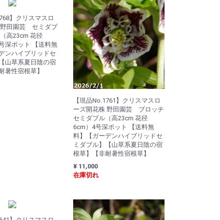
0768】クリスマスロ
 野田園芸 セミダブ
（高23cm 花径
.5号深ポット 【送料無
デンハイブリッドセ
【山草系夏日陰の宿
耐暑性宿根草】
【現品No.1761】クリスマスロ
ーズ開花株 野田園芸 ブロッチ
セミダブル（高23cm 花径
6cm）4号深ポット 【送料無
料】【ガーデンハイブリッドセ
ミダブル】【山草系夏日陰の宿
根草】【非耐暑性宿根草】
¥ 11,000
在庫切れ
0641】クリスマスロ