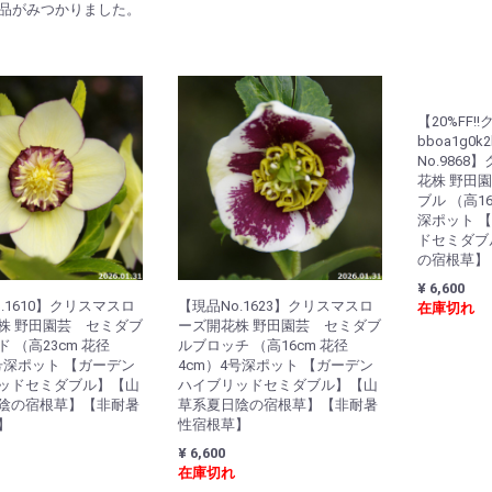
品がみつかりました。
【20%FF
bboa1g0
No.986
花株 野田
ブル （高16
深ポット 
ドセミダブ
の宿根草】
¥ 6,600
.1610】クリスマスロ
【現品No.1623】クリスマスロ
在庫切れ
株 野田園芸 セミダブ
ーズ開花株 野田園芸 セミダブ
 （高23cm 花径
ルブロッチ （高16cm 花径
4号深ポット 【ガーデン
4cm）4号深ポット 【ガーデン
ッドセミダブル】【山
ハイブリッドセミダブル】【山
陰の宿根草】【非耐暑
草系夏日陰の宿根草】【非耐暑
】
性宿根草】
¥ 6,600
在庫切れ