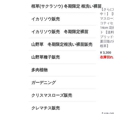
桜草(サクラソウ) 冬期限定 根洗い裸苗
【さらに値
中！】【現
イカリソウ販売
マスロー
コティセ
14cm 花
イカリソウ販売 冬期限定裸苗
ト 【送
ブリッド
夏日陰の
山野草 冬期限定根洗い裸苗販売
根草】
¥ 3,300
山野草種子販売
在庫切れ
多肉植物
ガーデニング
クリスマスローズ販売
クレマチス販売
【10%O