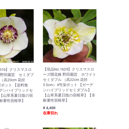
【現品No.1629】クリスマスロ
1616】クリスマスロ
ーズ開花株 野田園芸 ホワイト
 野田園芸 セミダブ
セミダブル （高22cm 花径
（高20cm 花径
5.5cm）4号深ポット 【ガーデ
深ポット 【送料無
ンハイブリッドセミダブル】
デンハイブリッドセ
【山草系夏日陰の宿根草】【非
【山草系夏日陰の宿
耐暑性宿根草】
耐暑性宿根草】
¥ 4,400
在庫切れ