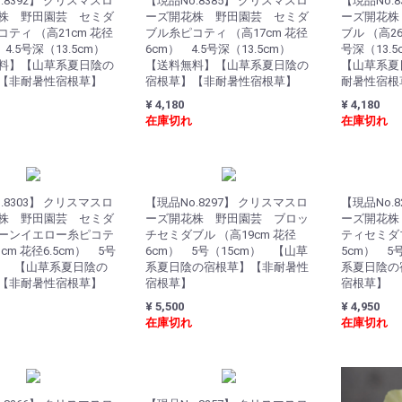
.8392】 クリスマスロ
【現品No.8385】 クリスマスロ
【現品No.
株 野田園芸 セミダ
ーズ開花株 野田園芸 セミダ
ーズ開花株
ティ （高21cm 花径
ブル糸ピコティ （高17cm 花径
ブル （高26
 4.5号深（13.5cm）
6cm） 4.5号深（13.5cm）
号深（13.
料】【山草系夏日陰の
【送料無料】【山草系夏日陰の
【山草系夏
【非耐暑性宿根草】
宿根草】【非耐暑性宿根草】
耐暑性宿根
¥ 4,180
¥ 4,180
在庫切れ
在庫切れ
.8303】 クリスマスロ
【現品No.8297】 クリスマスロ
【現品No.
株 野田園芸 セミダ
ーズ開花株 野田園芸 ブロッ
ーズ開花株
ーンイエロー糸ピコテ
チセミダブル （高19cm 花径
ティセミダブ
cm 花径6.5cm） 5号
6cm） 5号（15cm） 【山草
5cm） 5
m） 【山草系夏日陰の
系夏日陰の宿根草】【非耐暑性
系夏日陰の
【非耐暑性宿根草】
宿根草】
宿根草】
¥ 5,500
¥ 4,950
在庫切れ
在庫切れ