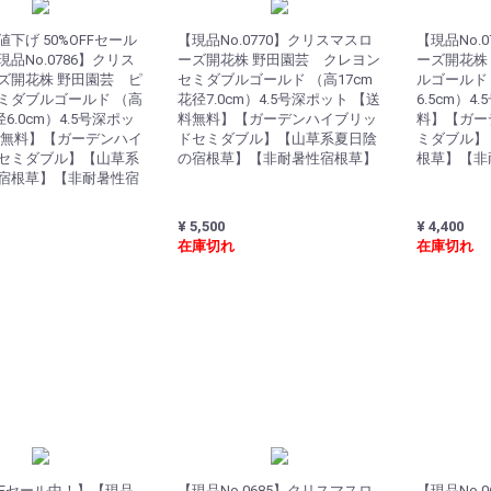
下げ 50%OFFセール
【現品No.0770】クリスマスロ
【現品No.
品No.0786】クリス
ーズ開花株 野田園芸 クレヨン
ーズ開花株
ズ開花株 野田園芸 ピ
セミダブルゴールド （高17cm
ルゴールド 
ミダブルゴールド （高
花径7.0cm）4.5号深ポット 【送
6.5cm）4
径6.0cm）4.5号深ポッ
料無料】【ガーデンハイブリッ
料】【ガー
料無料】【ガーデンハイ
ドセミダブル】【山草系夏日陰
ミダブル】
セミダブル】【山草系
の宿根草】【非耐暑性宿根草】
根草】【非
宿根草】【非耐暑性宿
¥ 5,500
¥ 4,400
在庫切れ
在庫切れ
FFセール中！】【現品
【現品No.0685】クリスマスロ
【現品No.