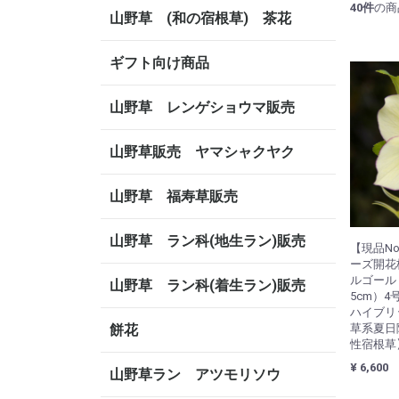
40
件
の商
山野草 (和の宿根草) 茶花
ギフト向け商品
山野草 レンゲショウマ販売
山野草販売 ヤマシャクヤク
山野草 福寿草販売
山野草 ラン科(地生ラン)販売
【現品No
ーズ開花
ルゴールド
山野草 ラン科(着生ラン)販売
5cm）
ハイブリ
餅花
草系夏日
性宿根草
¥ 6,600
山野草ラン アツモリソウ