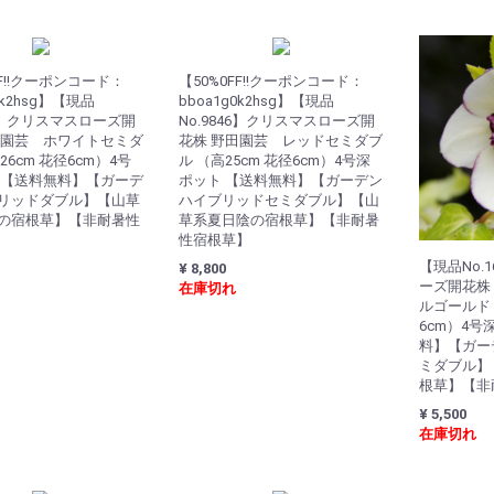
FF!!クーポンコード：
【50%0FF!!クーポンコード：
0k2hsg】【現品
bboa1g0k2hsg】【現品
52】クリスマスローズ開
No.9846】クリスマスローズ開
田園芸 ホワイトセミダ
花株 野田園芸 レッドセミダブ
26cm 花径6cm）4号
ル （高25cm 花径6cm）4号深
 【送料無料】【ガーデ
ポット 【送料無料】【ガーデン
リッドダブル】【山草
ハイブリッドセミダブル】【山
の宿根草】【非耐暑性
草系夏日陰の宿根草】【非耐暑
性宿根草】
【現品No.
¥ 8,800
ーズ開花株
在庫切れ
ルゴールド 
6cm）4号
料】【ガー
ミダブル】
根草】【非
¥ 5,500
在庫切れ