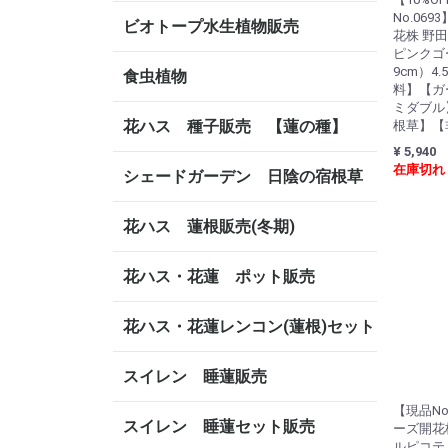
No.06
ビオトープ水生植物販売
花株 野
ピンクゴー
9cm）4
食虫植物
料】【ガ
ミダブル
花ハス 種子販売 【蓮の種】
根草】【
¥ 5,940
在庫切れ
シェードガーデン 日陰の宿根草
花ハス 蓮根販売(冬期)
花ハス・花蓮 ポット販売
花ハス・花蓮レンコン(蓮根)セット
スイレン 睡蓮販売
【現品No
スイレン 睡蓮セット販売
ーズ開花
ルピコティ