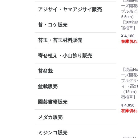
【現品No
ーズ開花
アジサイ・ヤマアジサイ販売
ブル糸ピコ
5.5cm）
【送料無
苔・コケ販売
宿根草】
¥ 4,180
苔玉・苔玉材料販売
在庫切れ
寄せ植え・小山飾り販売
【現品No
苔盆栽
ーズ開花
ブルグリ
盆栽販売
ィ （高21
（15c
宿根草】
園芸書籍販売
¥ 4,950
在庫切れ
メダカ販売
ミジンコ販売