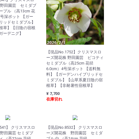
 野田園芸 セミダブ
プル （高13cm 花
.5号深ポット 【ガー
リッドセミダブル】
根草】【日陰の宿根
ガーデニグ】
【現品No.1752】クリスマスロ
ーズ開花株 野田園芸 ピコティ
セミダブル（高25cm 花径
6.0cm）4号深ポット 【送料無
料】【ガーデンハイブリッドセ
ミダブル】【山草系夏日陰の宿
根草】【非耐暑性宿根草】
¥ 7,700
在庫切れ
6541】 クリスマスロ
【現品No.8532】 クリスマスロ
 野田園芸 セミダブ
ーズ開花株 野田園芸 セミダ
 （高22cm 花径
ブル 白 （高24cm 花径