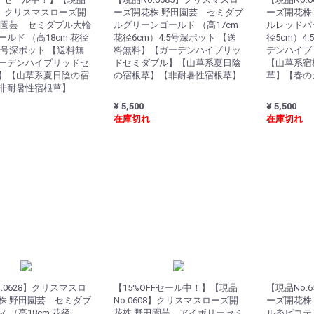
93】クリスマスローズ開
ーズ開花株 野田園芸 セミダブ
ーズ開花株
田園芸 セミダブル大輪
ルグリーンゴールド （高17cm
ルレッドパー
ルド （高18cm 花径
花径6cm）4.5号深ポット 【送
径5cm）4
.5号深ポット 【送料無
料無料】【ガーデンハイブリッ
デンハイブ
ーデンハイブリッドセ
ドセミダブル】【山草系夏日陰
【山草系宿
】【山草系夏日陰の宿
の宿根草】【非耐暑性宿根草】
草】【春の
非耐暑性宿根草】
¥ 5,500
¥ 5,500
在庫切れ
在庫切れ
.0628】クリスマスロ
【15%OFFセール中！】【現品
【現品No.
株 野田園芸 セミダブ
No.0608】クリスマスローズ開
ーズ開花株
 （高18cm 花径
花株 野田園芸 アイボリーセミ
ル糸ピコティ