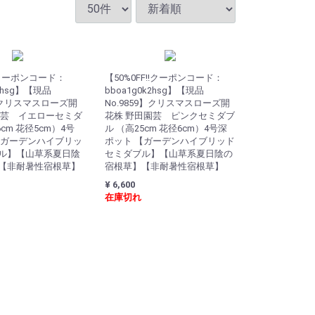
!!クーポンコード：
【50%0FF!!クーポンコード：
k2hsg】【現品
bboa1g0k2hsg】【現品
8】クリスマスローズ開
No.9859】クリスマスローズ開
園芸 イエローセミダ
花株 野田園芸 ピンクセミダブ
cm 花径5cm）4号
ル （高25cm 花径6cm）4号深
【ガーデンハイブリッ
ポット 【ガーデンハイブリッド
ル】【山草系夏日陰
セミダブル】【山草系夏日陰の
【非耐暑性宿根草】
宿根草】【非耐暑性宿根草】
¥ 6,600
在庫切れ