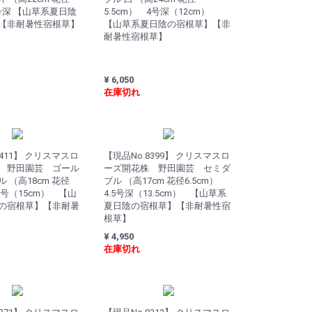
 4号深 【山草系夏日陰
5.5cm） 4号深（12cm）
【非耐暑性宿根草】
【山草系夏日陰の宿根草】【非
耐暑性宿根草】
¥ 6,050
在庫切れ
8411】 クリスマスロ
【現品No.8399】 クリスマスロ
 野田園芸 ゴール
ーズ開花株 野田園芸 セミダ
 （高18cm 花径
ブル （高17cm 花径6.5cm）
 5号（15cm） 【山
4.5号深（13.5cm） 【山草系
の宿根草】【非耐暑
夏日陰の宿根草】【非耐暑性宿
根草】
¥ 4,950
在庫切れ