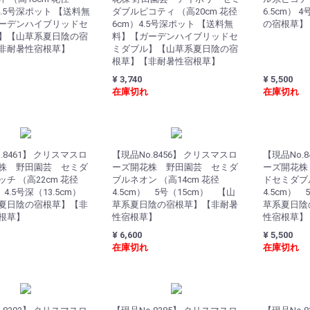
）4.5号深ポット 【送料無
ダブルピコティ （高20cm 花径
6.5cm）
ーデンハイブリッドセ
6cm）4.5号深ポット 【送料無
の宿根草】
】【山草系夏日陰の宿
料】【ガーデンハイブリッドセ
非耐暑性宿根草】
ミダブル】【山草系夏日陰の宿
根草】【非耐暑性宿根草】
¥ 3,740
¥ 5,500
在庫切れ
在庫切れ
.8461】 クリスマスロ
【現品No.8456】 クリスマスロ
【現品No.
株 野田園芸 セミダ
ーズ開花株 野田園芸 セミダ
ーズ開花株
チ （高22cm 花径
ブルネオン （高14cm 花径
ドセミダブル
 4.5号深（13.5cm）
4.5cm） 5号（15cm） 【山
4.5cm）
夏日陰の宿根草】【非
草系夏日陰の宿根草】【非耐暑
草系夏日陰
根草】
性宿根草】
性宿根草】
¥ 6,600
¥ 5,500
在庫切れ
在庫切れ