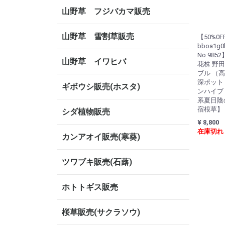
山野草 フジバカマ販売
山野草 雪割草販売
【50%0
bboa1g
No.98
山野草 イワヒバ
花株 野
ブル （高
深ポット
ギボウシ販売(ホスタ)
ンハイブ
系夏日陰
宿根草】
シダ植物販売
¥ 8,800
在庫切れ
カンアオイ販売(寒葵)
ツワブキ販売(石蕗)
ホトトギス販売
桜草販売(サクラソウ)