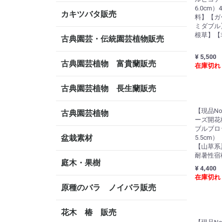
6.0cm
カキツバタ販売
料】【ガ
ミダブル
根草】【
古典園芸・伝統園芸植物販売
¥ 5,500
古典園芸植物 富貴蘭販売
在庫切れ
古典園芸植物 長生蘭販売
【現品No
古典園芸植物
ーズ開花
ブルブロッ
盆栽素材
5.5cm）
【山草系
耐暑性宿
庭木・果樹
¥ 4,400
在庫切れ
原種のバラ ノイバラ販売
花木 椿 販売