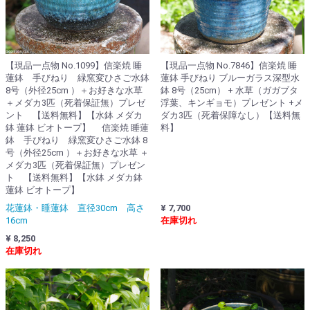
【現品一点物 No.1099】信楽焼 睡
【現品一点物 No.7846】信楽焼 睡
蓮鉢 手びねり 緑窯変ひさご水鉢
蓮鉢 手びねり ブルーガラス深型水
8号（外径25cm ）＋お好きな水草
鉢 8号（25cm） + 水草（ガガブタ
＋メダカ3匹（死着保証無）プレゼ
浮葉、キンギョモ）プレゼント +メ
ント 【送料無料】【水鉢 メダカ
ダカ3匹（死着保障なし）【送料無
鉢 蓮鉢 ビオトープ】 信楽焼 睡蓮
料】
鉢 手びねり 緑窯変ひさご水鉢 8
号（外径25cm ）＋お好きな水草 ＋
メダカ3匹（死着保証無）プレゼン
ト 【送料無料】【水鉢 メダカ鉢
蓮鉢 ビオトープ】
花蓮鉢・睡蓮鉢 直径30cm 高さ
¥ 7,700
16cm
在庫切れ
¥ 8,250
在庫切れ