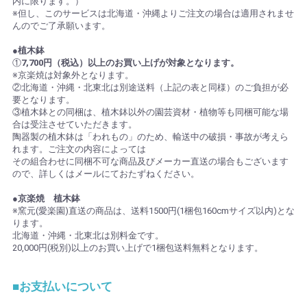
内に限ります。）
※但し、このサービスは北海道・沖縄よりご注文の場合は適用されませ
んのでご了承願います。
●植木鉢
①
7,700円（税込）以上のお買い上げが対象となります。
※京楽焼は対象外となります。
②北海道・沖縄・北東北は別途送料（上記の表と同様）のご負担が必
要となります。
③植木鉢との同梱は、植木鉢以外の園芸資材・植物等も同梱可能な場
合は受注させていただきます。
陶器製の植木鉢は「われもの」のため、輸送中の破損・事故が考えら
れます。ご注文の内容によっては
その組合わせに同梱不可な商品及びメーカー直送の場合もございます
ので、詳しくはメールにておたずねください。
●京楽焼 植木鉢
※窯元(愛楽園)直送の商品は、送料1500円(1梱包160cmサイズ以内)とな
ります。
北海道・沖縄・北東北は別料金です。
20,000円(税別)以上のお買い上げで1梱包送料無料となります。
■お支払いについて