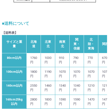
■送料について
【送料表】
関
北
サイズと重
北海
北東
南東
東・
陸・
関西
量
道
北
北
信越
東海
80cm以内
1760
1030
910
790
770
670
円
円
円
円
円
円
100cm以内
1800
1190
1070
1070
1070
1070
円
円
円
円
円
円
140cm以内
2550
1460
1340
1340
1210
1210
円
円
円
円
円
円
160cm25kg
2800
1830
1590
1590
1470
1470
以内
円
円
円
円
円
円