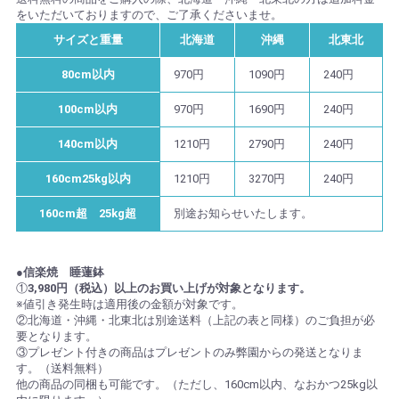
をいただいておりますので、ご了承くださいませ。
サイズと重量
北海道
沖縄
北東北
80cm以内
970円
1090円
240円
100cm以内
970円
1690円
240円
140cm以内
1210円
2790円
240円
160cm25kg以内
1210円
3270円
240円
160cm超 25kg超
別途お知らせいたします。
●信楽焼 睡蓮鉢
①
3,980円（税込）以上のお買い上げが対象となります。
※値引き発生時は適用後の金額が対象です。
②北海道・沖縄・北東北は別途送料（上記の表と同様）のご負担が必
要となります。
③プレゼント付きの商品はプレゼントのみ弊園からの発送となりま
す。（送料無料）
他の商品の同梱も可能です。（ただし、160cm以内、なおかつ25kg以