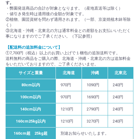
す。
・弊園発送商品の合計が対象となります。（産地直送等は除く）
・値引き発生時は適用後の金額が対象です。
②植物、園芸資材を問わず適用されます。（一部、京楽焼植木鉢等除
く）
③北海道・沖縄・北東北の方は通常料金との差額をお支払いいただく
事になりますのでご了承ください。（下記参照）
【配送料の追加料金について】
①7,700円（税込）以上のお買い上げで１梱包の追加送料です。
送料無料の商品をご購入の際、北海道・沖縄・北東北の方は追加料金
をいただいておりますので、ご了承くださいませ。
サイズと重量
北海道
沖縄
北東北
80cm以内
970円
1090円
240円
100cm以内
970円
1690円
240円
140cm以内
1210円
2790円
240円
160cm25kg以内
1210円
3270円
240円
160cm超 25kg超
別途お知らせいたします。