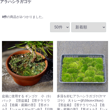
アラハシラガゴケ
8
件
の商品がみつかりました。
盆栽に使用する ギンゴケ 小（S）
多湿を好むアラハシラガゴケ(ヤマ
パック 【苔盆栽】【苔テラリウ
ゴケ) 大トレー(約59cm×39cm)
ム】【造園・庭園の苔】【苔ボト
【苔盆栽】【苔テラリウム】【造
ル】【シェードガーデン向】【日陰
園・庭園の苔】【苔ボトル】【シェ