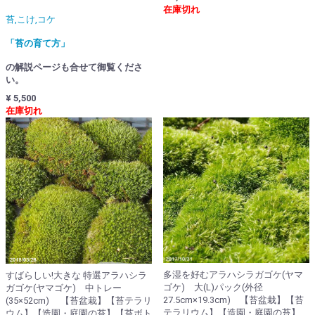
在庫切れ
苔,こけ,コケ
「苔の育て方」
の解説ページも合せて御覧くださ
い。
¥ 5,500
在庫切れ
多湿を好むアラハシラガゴケ(ヤマ
すばらしい!大きな 特選アラハシラ
ゴケ) 大(L)パック(外径
ガゴケ(ヤマゴケ) 中トレー
27.5cm×19.3cm) 【苔盆栽】【苔
(35×52cm) 【苔盆栽】【苔テラリ
テラリウム】【造園・庭園の苔】
ウム】【造園・庭園の苔】【苔ボト