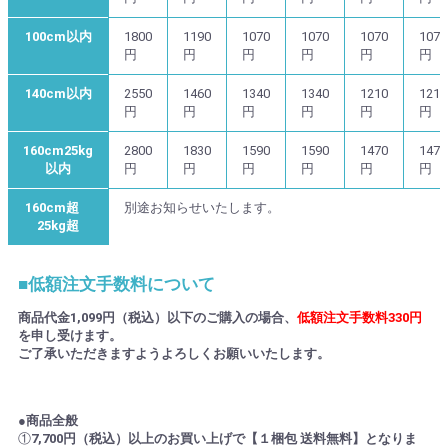
100cm以内
1800
1190
1070
1070
1070
1070
円
円
円
円
円
円
140cm以内
2550
1460
1340
1340
1210
1210
円
円
円
円
円
円
160cm25kg
2800
1830
1590
1590
1470
1470
以内
円
円
円
円
円
円
160cm超
別途お知らせいたします。
25kg超
■低額注文手数料について
商品代金1,099円（税込）以下のご購入の場合、
低額注文手数料330円
を申し受けます。
ご了承いただきますようよろしくお願いいたします。
●商品全般
①
7,700円（税込）以上のお買い上げで【１梱包 送料無料】となりま