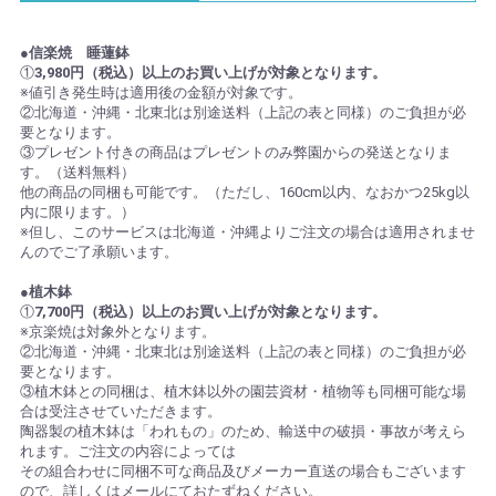
●信楽焼 睡蓮鉢
①
3,980円（税込）以上のお買い上げが対象となります。
※値引き発生時は適用後の金額が対象です。
②北海道・沖縄・北東北は別途送料（上記の表と同様）のご負担が必
要となります。
③プレゼント付きの商品はプレゼントのみ弊園からの発送となりま
す。（送料無料）
他の商品の同梱も可能です。（ただし、160cm以内、なおかつ25kg以
内に限ります。）
※但し、このサービスは北海道・沖縄よりご注文の場合は適用されませ
んのでご了承願います。
●植木鉢
①
7,700円（税込）以上のお買い上げが対象となります。
※京楽焼は対象外となります。
②北海道・沖縄・北東北は別途送料（上記の表と同様）のご負担が必
要となります。
③植木鉢との同梱は、植木鉢以外の園芸資材・植物等も同梱可能な場
合は受注させていただきます。
陶器製の植木鉢は「われもの」のため、輸送中の破損・事故が考えら
れます。ご注文の内容によっては
その組合わせに同梱不可な商品及びメーカー直送の場合もございます
ので、詳しくはメールにておたずねください。