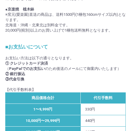
●京楽焼 植木鉢
※窯元(愛楽園)直送の商品は、送料1500円(1梱包160cmサイズ以内)とな
ります。
北海道・沖縄・北東北は別料金です。
20,000円(税別)以上のお買い上げで1梱包送料無料となります。
■お支払いについて
お支払い方法は以下の通りとなります。
① クレジットカード決済
（
PayPalでのお支払い
のため後送のメールにて御案内いたします）
② 銀行振込
③代金引換
【代引手数料表】
商品価格合計
代引手数料
1〜9,999円
330円
10,000円〜29,999円
440円