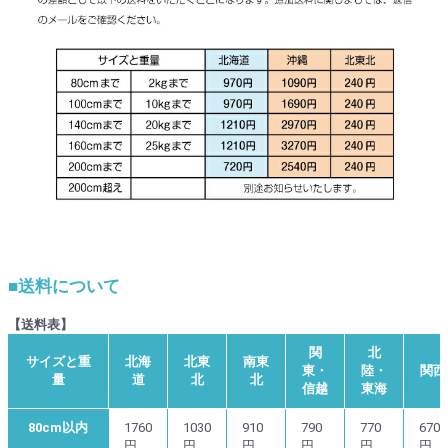
■送料について
【送料表】
関
北
サイズと重
北海
北東
南東
東・
陸・
関西
量
道
北
北
信越
東海
80cm以内
1760
1030
910
790
770
670
円
円
円
円
円
円