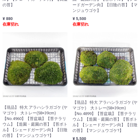
の苔】
ードガーデン向】【日陰の苔】【マ
ンジュウゴケ】
¥ 880
¥ 5,500
在庫切れ
在庫切れ
【現品】 特大 アラハシラガゴケ (ヤ
【現品】 特大 アラハシラガゴケ (ヤ
マゴケ) 大トレー(58×39cm)
マゴケ) 大トレー(58×39cm)
【No.4899】【苔盆栽】【苔テラリ
【No.4960】【苔盆栽】【苔テラリ
ウム】【造園・庭園の苔】【苔ボト
ウム】【造園・庭園の苔】【苔ボト
ル】【シェードガーデン向】【日陰
ル】【シェードガーデン向】【日陰
の苔】【マンジュウゴケ?】
の苔】【マンジュウゴケ?】
¥ 5,500