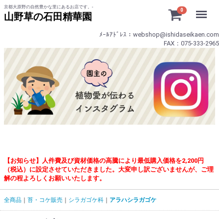
京都大原野の自然豊かな里にあるお店です。-
Menu
0
山野草の石田精華園
ﾒｰﾙｱﾄﾞﾚｽ：webshop@ishidaseikaen.com
FAX：075-333-2965
【お知らせ】人件費及び資材価格の高騰により最低購入価格を2,200円
（税込）に設定させていただきました。大変申し訳ございませんが、ご理
解の程よろしくお願いいたします。
全商品
苔・コケ販売
シラガゴケ科
アラハシラガゴケ