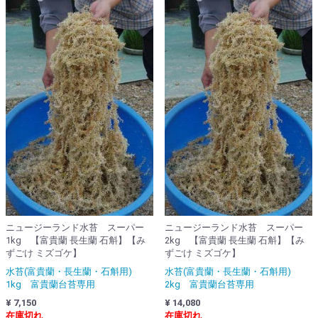
ニュージーランド水苔 スーパー
ニュージーランド水苔 スーパー
1kg 【富貴蘭 長生蘭 石斛】【み
2kg 【富貴蘭 長生蘭 石斛】【み
ずごけ ミズゴケ】
ずごけ ミズゴケ】
水苔(富貴蘭・長生蘭・石斛用)
水苔(富貴蘭・長生蘭・石斛用)
1kg 富貴蘭台苔専用
2kg 富貴蘭台苔専用
¥ 7,150
¥ 14,080
在庫切れ
在庫切れ