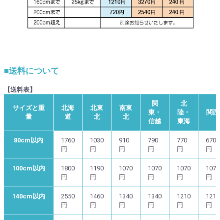
■送料について
【送料表】
関
北
サイズと重
北海
北東
南東
東・
陸・
関西
量
道
北
北
信越
東海
80cm以内
1760
1030
910
790
770
670
円
円
円
円
円
円
100cm以内
1800
1190
1070
1070
1070
1070
円
円
円
円
円
円
140cm以内
2550
1460
1340
1340
1210
1210
円
円
円
円
円
円