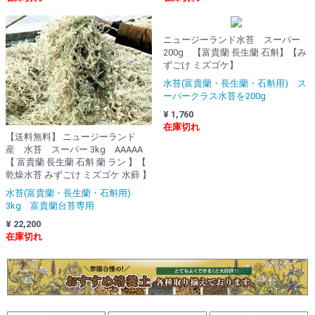
ニュージーランド水苔 スーパー
200g 【富貴蘭 長生蘭 石斛】【み
ずごけ ミズゴケ】
水苔(富貴蘭・長生蘭・石斛用) ス
ーパークラス水苔を200g
¥ 1,760
在庫切れ
【送料無料】 ニュージーランド
産 水苔 スーパー 3kg AAAAA
【 富貴蘭 長生蘭 石斛 蘭 ラン 】【
乾燥水苔 みずごけ ミズゴケ 水蘚 】
水苔(富貴蘭・長生蘭・石斛用)
3kg 富貴蘭台苔専用
¥ 22,200
在庫切れ