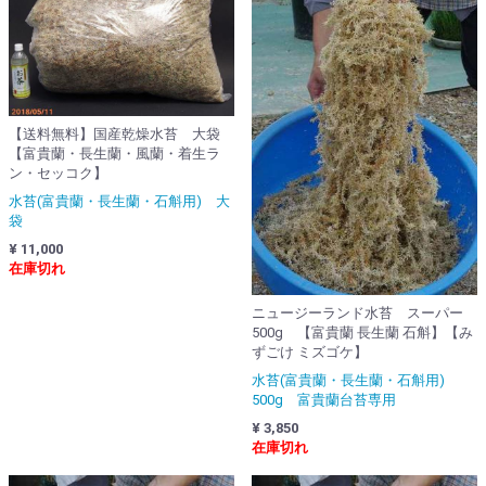
【送料無料】国産乾燥水苔 大袋
【富貴蘭・長生蘭・風蘭・着生ラ
ン・セッコク】
水苔(富貴蘭・長生蘭・石斛用) 大
袋
¥ 11,000
在庫切れ
ニュージーランド水苔 スーパー
500g 【富貴蘭 長生蘭 石斛】【み
ずごけ ミズゴケ】
水苔(富貴蘭・長生蘭・石斛用)
500g 富貴蘭台苔専用
¥ 3,850
在庫切れ