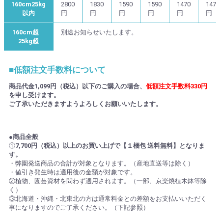
160cm25kg
2800
1830
1590
1590
1470
1470
以内
円
円
円
円
円
円
160cm超
別途お知らせいたします。
25kg超
■低額注文手数料について
商品代金1,099円（税込）以下のご購入の場合、
低額注文手数料330円
を申し受けます。
ご了承いただきますようよろしくお願いいたします。
●商品全般
①
7,700円（税込）以上のお買い上げで【１梱包 送料無料】となりま
す。
・弊園発送商品の合計が対象となります。（産地直送等は除く）
・値引き発生時は適用後の金額が対象です。
②植物、園芸資材を問わず適用されます。（一部、京楽焼植木鉢等除
く）
③北海道・沖縄・北東北の方は通常料金との差額をお支払いいただく
事になりますのでご了承ください。（下記参照）