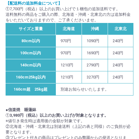
【配送料の追加料金について】
①7,700円（税込）以上のお買い上げで１梱包の追加送料です。
送料無料の商品をご購入の際、北海道・沖縄・北東北の方は追加料金
をいただいておりますので、ご了承くださいませ。
サイズと重量
北海道
沖縄
北東北
80cm以内
970円
1090円
240円
100cm以内
970円
1690円
240円
140cm以内
1210円
2790円
240円
160cm25kg以内
1210円
3270円
240円
160cm超 25kg超
別途お知らせいたします。
●信楽焼 睡蓮鉢
①
3,980円（税込）以上のお買い上げが対象となります。
※値引き発生時は適用後の金額が対象です。
②北海道・沖縄・北東北は別途送料（上記の表と同様）のご負担が必
要となります。
③プレゼント付きの商品はプレゼントのみ弊園からの発送となりま