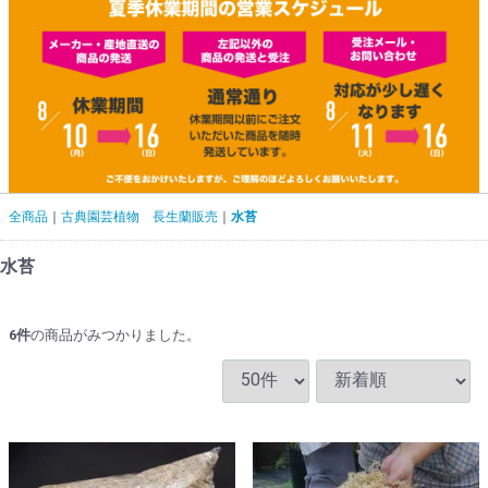
全商品
古典園芸植物 長生蘭販売
水苔
水苔
6
件
の商品がみつかりました。