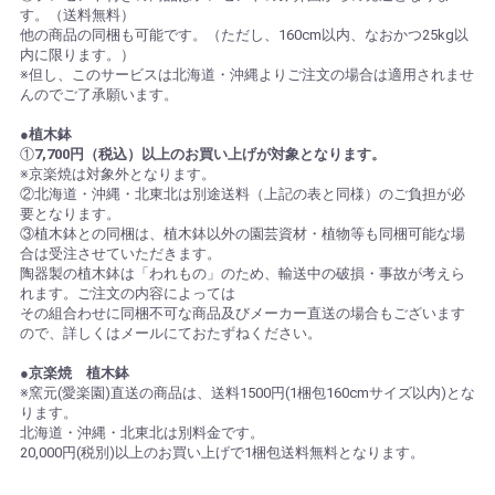
す。（送料無料）
他の商品の同梱も可能です。（ただし、160cm以内、なおかつ25kg以
内に限ります。）
※但し、このサービスは北海道・沖縄よりご注文の場合は適用されませ
んのでご了承願います。
●植木鉢
①
7,700円（税込）以上のお買い上げが対象となります。
※京楽焼は対象外となります。
②北海道・沖縄・北東北は別途送料（上記の表と同様）のご負担が必
要となります。
③植木鉢との同梱は、植木鉢以外の園芸資材・植物等も同梱可能な場
合は受注させていただきます。
陶器製の植木鉢は「われもの」のため、輸送中の破損・事故が考えら
れます。ご注文の内容によっては
その組合わせに同梱不可な商品及びメーカー直送の場合もございます
ので、詳しくはメールにておたずねください。
●京楽焼 植木鉢
※窯元(愛楽園)直送の商品は、送料1500円(1梱包160cmサイズ以内)とな
ります。
北海道・沖縄・北東北は別料金です。
20,000円(税別)以上のお買い上げで1梱包送料無料となります。