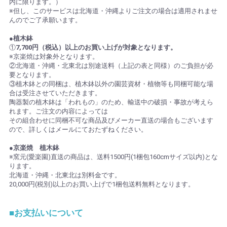
内に限ります。）
※但し、このサービスは北海道・沖縄よりご注文の場合は適用されませ
んのでご了承願います。
●植木鉢
①
7,700円（税込）以上のお買い上げが対象となります。
※京楽焼は対象外となります。
②北海道・沖縄・北東北は別途送料（上記の表と同様）のご負担が必
要となります。
③植木鉢との同梱は、植木鉢以外の園芸資材・植物等も同梱可能な場
合は受注させていただきます。
陶器製の植木鉢は「われもの」のため、輸送中の破損・事故が考えら
れます。ご注文の内容によっては
その組合わせに同梱不可な商品及びメーカー直送の場合もございます
ので、詳しくはメールにておたずねください。
●京楽焼 植木鉢
※窯元(愛楽園)直送の商品は、送料1500円(1梱包160cmサイズ以内)とな
ります。
北海道・沖縄・北東北は別料金です。
20,000円(税別)以上のお買い上げで1梱包送料無料となります。
■お支払いについて