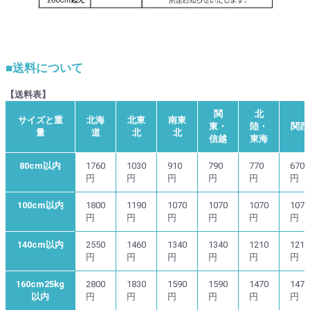
■送料について
【送料表】
関
北
サイズと重
北海
北東
南東
東・
陸・
関西
量
道
北
北
信越
東海
80cm以内
1760
1030
910
790
770
670
円
円
円
円
円
円
100cm以内
1800
1190
1070
1070
1070
1070
円
円
円
円
円
円
140cm以内
2550
1460
1340
1340
1210
1210
円
円
円
円
円
円
160cm25kg
2800
1830
1590
1590
1470
1470
以内
円
円
円
円
円
円