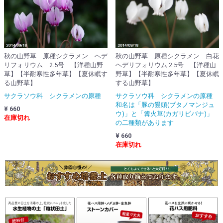
秋の山野草 原種シクラメン ヘデ
秋の山野草 原種シクラメン 白花
リフォリウム 2.5号 【洋種山野
ヘデリフォリウム 2.5号 【洋種山
草】【半耐寒性多年草】【夏休眠す
野草】【半耐寒性多年草】【夏休眠
る山野草】
する山野草】
サクラソウ科 シクラメンの原種
サクラソウ科 シクラメンの原種
和名は「豚の饅頭(ブタノマンジュ
¥ 660
ウ)」と「篝火草(カガリビバナ)」
在庫切れ
の二種類があります
¥ 660
在庫切れ