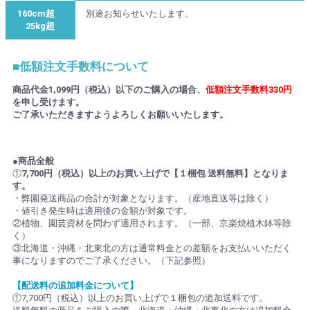
160cm超
別途お知らせいたします。
25kg超
■低額注文手数料について
商品代金1,099円（税込）以下のご購入の場合、
低額注文手数料330円
を申し受けます。
ご了承いただきますようよろしくお願いいたします。
●商品全般
①
7,700円（税込）以上のお買い上げで【１梱包 送料無料】となりま
す。
・弊園発送商品の合計が対象となります。（産地直送等は除く）
・値引き発生時は適用後の金額が対象です。
②植物、園芸資材を問わず適用されます。（一部、京楽焼植木鉢等除
く）
③北海道・沖縄・北東北の方は通常料金との差額をお支払いいただく
事になりますのでご了承ください。（下記参照）
【配送料の追加料金について】
①7,700円（税込）以上のお買い上げで１梱包の追加送料です。