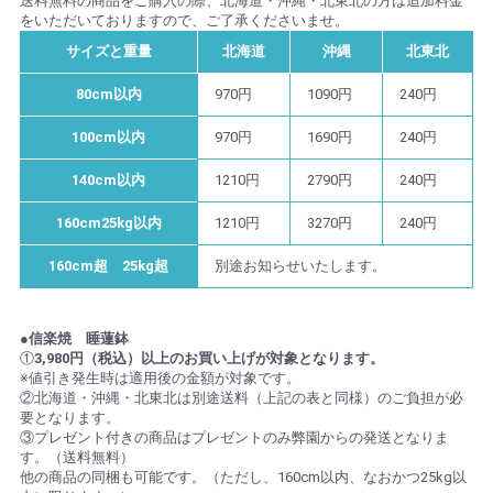
送料無料の商品をご購入の際、北海道・沖縄・北東北の方は追加料金
をいただいておりますので、ご了承くださいませ。
サイズと重量
北海道
沖縄
北東北
80cm以内
970円
1090円
240円
100cm以内
970円
1690円
240円
140cm以内
1210円
2790円
240円
160cm25kg以内
1210円
3270円
240円
160cm超 25kg超
別途お知らせいたします。
●信楽焼 睡蓮鉢
①
3,980円（税込）以上のお買い上げが対象となります。
※値引き発生時は適用後の金額が対象です。
②北海道・沖縄・北東北は別途送料（上記の表と同様）のご負担が必
要となります。
③プレゼント付きの商品はプレゼントのみ弊園からの発送となりま
す。（送料無料）
他の商品の同梱も可能です。（ただし、160cm以内、なおかつ25kg以