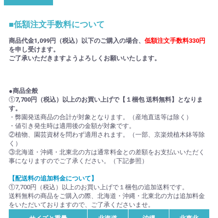
■低額注文手数料について
商品代金1,099円（税込）以下のご購入の場合、
低額注文手数料330円
を申し受けます。
ご了承いただきますようよろしくお願いいたします。
●商品全般
①
7,700円（税込）以上のお買い上げで【１梱包 送料無料】となりま
す。
・弊園発送商品の合計が対象となります。（産地直送等は除く）
・値引き発生時は適用後の金額が対象です。
②植物、園芸資材を問わず適用されます。（一部、京楽焼植木鉢等除
く）
③北海道・沖縄・北東北の方は通常料金との差額をお支払いいただく
事になりますのでご了承ください。（下記参照）
【配送料の追加料金について】
①7,700円（税込）以上のお買い上げで１梱包の追加送料です。
送料無料の商品をご購入の際、北海道・沖縄・北東北の方は追加料金
をいただいておりますので、ご了承くださいませ。