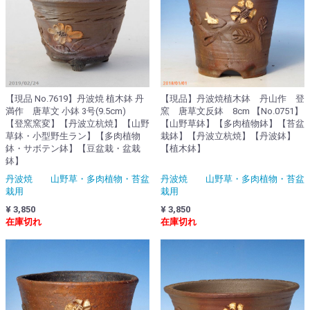
【現品 No.7619】丹波焼 植木鉢 丹
【現品】丹波焼植木鉢 丹山作 登
満作 唐草文 小鉢 3号(9.5cm)
窯 唐草文反鉢 8cm 【No.0751】
【登窯窯変】【丹波立杭焼】【山野
【山野草鉢】【多肉植物鉢】【苔盆
草鉢・小型野生ラン】【多肉植物
栽鉢】【丹波立杭焼】【丹波鉢】
鉢・サボテン鉢】【豆盆栽・盆栽
【植木鉢】
鉢】
丹波焼 山野草・多肉植物・苔盆
丹波焼 山野草・多肉植物・苔盆
栽用
栽用
¥ 3,850
¥ 3,850
在庫切れ
在庫切れ