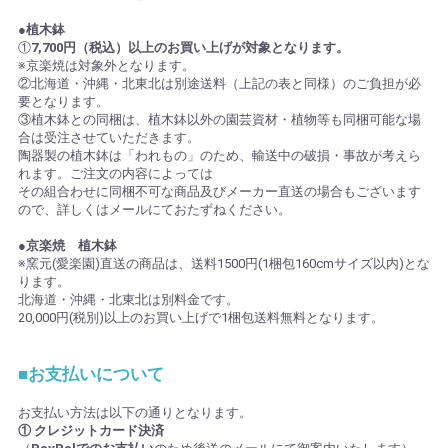
●植木鉢
①
7,700円（税込）以上のお買い上げが対象となります。
※京楽焼は対象外となります。
②北海道・沖縄・北東北は別途送料（上記の表と同様）のご負担が必
要となります。
③植木鉢との同梱は、植木鉢以外の園芸資材・植物等も同梱可能な場
合は受注させていただきます。
陶器製の植木鉢は「われもの」のため、輸送中の破損・事故が考えら
れます。ご注文の内容によっては
その組合わせに同梱不可な商品及びメーカー直送の場合もございます
ので、詳しくはメールにておたずねください。
●京楽焼 植木鉢
※窯元(愛楽園)直送の商品は、送料1500円(1梱包160cmサイズ以内)とな
ります。
北海道・沖縄・北東北は別料金です。
20,000円(税別)以上のお買い上げで1梱包送料無料となります。
■お支払いについて
お支払い方法は以下の通りとなります。
① クレジットカード決済