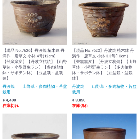
【現品 No.7626】丹波焼 植木鉢 丹
【現品 No.7620】丹波焼 植木鉢 丹
満作 唐草文 小鉢 4号(12cm)
満作 唐草文 小鉢 3.3号(10cm)
【登窯窯変】【丹波立杭焼】【山野
【登窯窯変】【丹波立杭焼】【山野
草鉢・小型野生ラン】【多肉植物
草鉢・小型野生ラン】【多肉植物
鉢・サボテン鉢】【豆盆栽・盆栽
鉢・サボテン鉢】【豆盆栽・盆栽
鉢】
鉢】
丹波焼 山野草・多肉植物・苔盆
丹波焼 山野草・多肉植物・苔盆
栽用
栽用
¥ 4,400
¥ 3,850
在庫切れ
在庫切れ