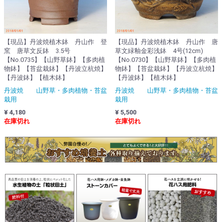
【現品】丹波焼植木鉢 丹山作 登
【現品】丹波焼植木鉢 丹山作 唐
窯 唐草文反鉢 3.5号
草文緑釉金彩浅鉢 4号(12cm)
【No.0735】【山野草鉢】【多肉植
【No.0730】【山野草鉢】【多肉植
物鉢】【苔盆栽鉢】【丹波立杭焼】
物鉢】【苔盆栽鉢】【丹波立杭焼】
【丹波鉢】【植木鉢】
【丹波鉢】【植木鉢】
丹波焼 山野草・多肉植物・苔盆
丹波焼 山野草・多肉植物・苔盆
栽用
栽用
¥ 4,180
¥ 5,500
在庫切れ
在庫切れ