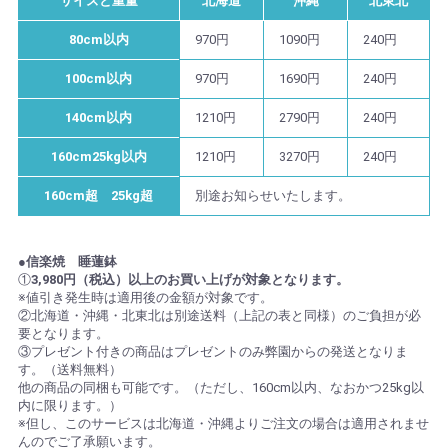
サイズと重量
北海道
沖縄
北東北
80cm以内
970円
1090円
240円
100cm以内
970円
1690円
240円
140cm以内
1210円
2790円
240円
160cm25kg以内
1210円
3270円
240円
160cm超 25kg超
別途お知らせいたします。
●信楽焼 睡蓮鉢
①
3,980円（税込）以上のお買い上げが対象となります。
※値引き発生時は適用後の金額が対象です。
②北海道・沖縄・北東北は別途送料（上記の表と同様）のご負担が必
要となります。
③プレゼント付きの商品はプレゼントのみ弊園からの発送となりま
す。（送料無料）
他の商品の同梱も可能です。（ただし、160cm以内、なおかつ25kg以
内に限ります。）
※但し、このサービスは北海道・沖縄よりご注文の場合は適用されませ
んのでご了承願います。