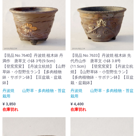
【現品 No.7640】丹波焼 植木鉢 丹
【現品 No.7633】丹波焼 植木鉢 先
満作 唐草文 小鉢 3号(9.5cm)
代丹山作 唐草文 小鉢 3.8号
【登窯窯変】【丹波立杭焼】【山野
(11.5cm) 【登窯窯変】【丹波立杭
草鉢・小型野生ラン】【多肉植物
焼】【山野草鉢・小型野生ラン】
鉢・サボテン鉢】【豆盆栽・盆栽
【多肉植物鉢・サボテン鉢】【豆盆
鉢】
栽・盆栽鉢】
丹波焼 山野草・多肉植物・苔盆
丹波焼 山野草・多肉植物・苔盆
栽用
栽用
¥ 3,850
¥ 4,400
在庫切れ
在庫切れ