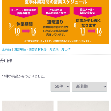
全商品
園芸用品・園芸資材販売
丹波焼
丹山作
丹山作
10
件
の商品がみつかりました。