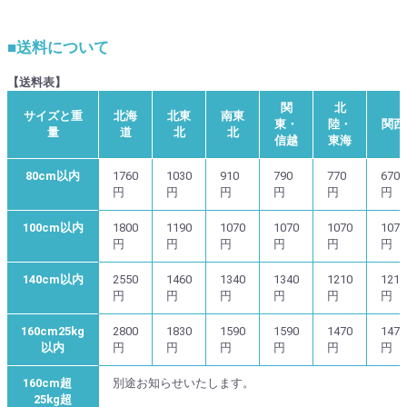
■送料について
【送料表】
関
北
サイズと重
北海
北東
南東
東・
陸・
関西
量
道
北
北
信越
東海
80cm以内
1760
1030
910
790
770
670
円
円
円
円
円
円
100cm以内
1800
1190
1070
1070
1070
1070
円
円
円
円
円
円
140cm以内
2550
1460
1340
1340
1210
1210
円
円
円
円
円
円
160cm25kg
2800
1830
1590
1590
1470
1470
以内
円
円
円
円
円
円
160cm超
別途お知らせいたします。
25kg超