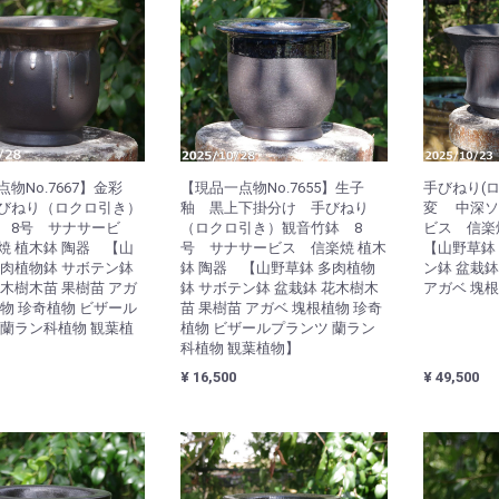
点物No.7667】金彩
【現品一点物No.7655】生子
手びねり(
びねり（ロクロ引き）
釉 黒上下掛分け 手びねり
変 中深ソ
 8号 サナサービ
（ロクロ引き）観音竹鉢 8
ビス 信楽
焼 植木鉢 陶器 【山
号 サナサービス 信楽焼 植木
【山野草鉢
多肉植物鉢 サボテン鉢
鉢 陶器 【山野草鉢 多肉植物
ン鉢 盆栽鉢
花木樹木苗 果樹苗 アガ
鉢 サボテン鉢 盆栽鉢 花木樹木
アガベ 塊
植物 珍奇植物 ビザール
苗 果樹苗 アガベ 塊根植物 珍奇
 蘭ラン科植物 観葉植
植物 ビザールプランツ 蘭ラン
科植物 観葉植物】
¥ 16,500
¥ 49,500