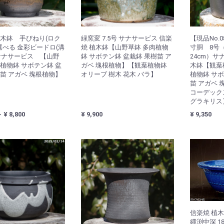
植木鉢 手びねり(ロク
緑窯変 7.5号 サナサービス 信楽
【現品No.
選べる 金彩ビードロ(溝
焼 植木鉢【山野草鉢 多肉植物
寸胴 8号（
 サナサービス 【山野
鉢 サボテン鉢 盆栽鉢 果樹苗 ア
24cm）サ
肉植物鉢 サボテン鉢 盆
ガベ 塊根植物】【観葉植物鉢
木鉢【観葉
樹苗 アガベ 塊根植物】
オリーブ 樹木 花木 バラ】
植物鉢 サボ
苗 アガベ 
コーデック
グラキリス
～ ¥ 8,800
¥ 9,900
¥ 9,350
信楽焼 植木
縄渕中深 