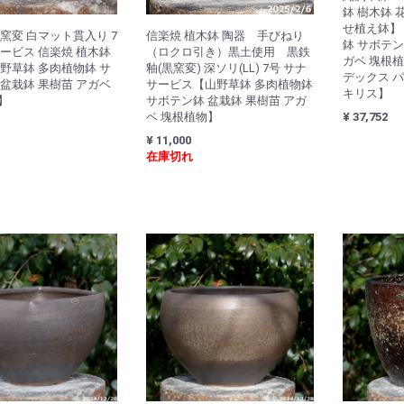
鉢 樹木鉢 
せ植え鉢】
窯変 白マット貫入り 7
信楽焼 植木鉢 陶器 手びねり
鉢 サボテン
サービス 信楽焼 植木鉢
（ロクロ引き）黒土使用 黒鉄
ガベ 塊根植
山野草鉢 多肉植物鉢 サ
釉(黒窯変) 深ソリ(LL) 7号 サナ
デックス 
 盆栽鉢 果樹苗 アガベ
サービス【山野草鉢 多肉植物鉢
キリス】
】
サボテン鉢 盆栽鉢 果樹苗 アガ
¥ 37,752
ベ 塊根植物】
¥ 11,000
在庫切れ