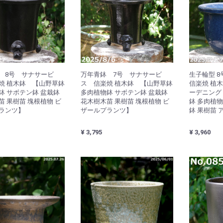
 8号 サナサービ
万年青鉢 7号 サナサービ
生子輪型 
焼 植木鉢 【山野草鉢
ス 信楽焼 植木鉢 【山野草鉢
信楽焼 植
鉢 サボテン鉢 盆栽鉢
多肉植物鉢 サボテン鉢 盆栽鉢
ーデニング
苗 果樹苗 塊根植物 ビ
花木樹木苗 果樹苗 塊根植物 ビ
鉢 多肉植物
ランツ】
ザールプランツ】
鉢 果樹苗 
¥ 3,795
¥ 3,960