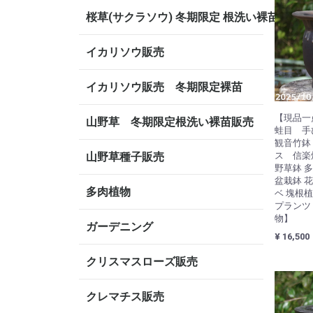
桜草(サクラソウ) 冬期限定 根洗い裸苗
イカリソウ販売
イカリソウ販売 冬期限定裸苗
【現品一
山野草 冬期限定根洗い裸苗販売
蛙目 手
観音竹鉢
山野草種子販売
ス 信楽
野草鉢 
盆栽鉢 
多肉植物
ベ 塊根
プランツ
物】
ガーデニング
¥ 16,500
クリスマスローズ販売
クレマチス販売