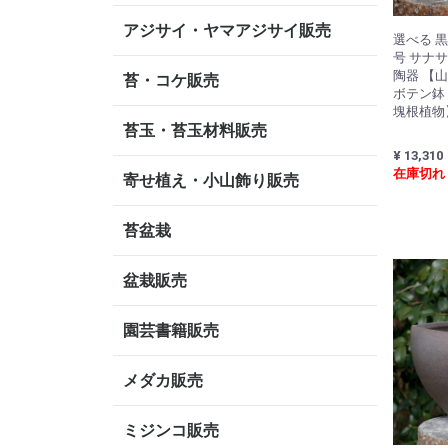
アジサイ・ヤマアジサイ販売
選べる 黒
号 サナ
陶器 【
苔・コケ販売
ボテン鉢
塊根植物
苔玉・苔玉材料販売
¥ 13,310
在庫切れ
寄せ植え・小山飾り販売
苔盆栽
盆栽販売
園芸書籍販売
メダカ販売
ミジンコ販売