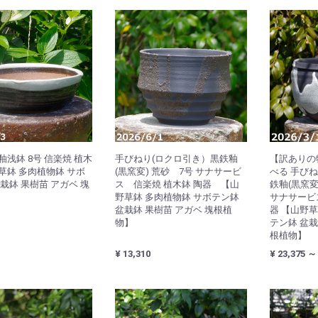
浅鉢 8号 信楽焼 植木
手びねり(ロクロ引き）黒鉄釉
【訳ありの
草鉢 多肉植物鉢 サボ
(黒窯変) 荒砂 7号 サナサービ
べる 手びね
栽鉢 果樹苗 アガベ 塊
ス 信楽焼 植木鉢 陶器 【山
鉄釉(黒窯変
野草鉢 多肉植物鉢 サボテン鉢
サナサービス
盆栽鉢 果樹苗 アガベ 塊根植
器 【山野草
物】
テン鉢 盆栽
根植物】
¥ 13,310
¥ 23,375 ～