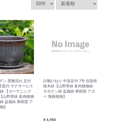
デン 黒釉流れ 足付
白釉ひねり 中深足付 7号 信楽焼
受皿付 サナサービス
植木鉢【山野草鉢 多肉植物鉢
木鉢 【ガーデニング
サボテン鉢 盆栽鉢 果樹苗 アガ
【山野草鉢 多肉植物
ベ 塊根植物】
鉢 盆栽鉢 果樹苗 ア
植物】
¥ 4,950