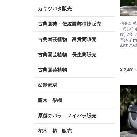
カキツバタ販売
古典園芸・伝統園芸植物販売
信楽焼 
ロ引き) 
端) 7号
古典園芸植物 富貴蘭販売
草鉢 多
栽鉢 果
古典園芸植物 長生蘭販売
古典園芸植物
¥ 7,480 
盆栽素材
庭木・果樹
原種のバラ ノイバラ販売
花木 椿 販売