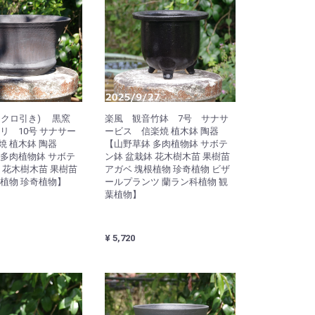
ロクロ引き) 黒窯
楽風 観音竹鉢 7号 サナサ
リ 10号 サナサー
ービス 信楽焼 植木鉢 陶器
焼 植木鉢 陶器
【山野草鉢 多肉植物鉢 サボテ
 多肉植物鉢 サボテ
ン鉢 盆栽鉢 花木樹木苗 果樹苗
 花木樹木苗 果樹苗
アガベ 塊根植物 珍奇植物 ビザ
根植物 珍奇植物】
ールプランツ 蘭ラン科植物 観
葉植物】
¥ 5,720