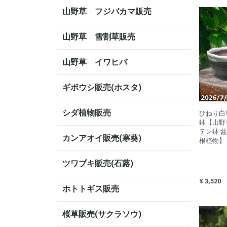
山野草 フジバカマ販売
山野草 雪割草販売
山野草 イワヒバ
ギボウシ販売(ホスタ)
シダ植物販売
ひねり白釉
鉢【山野
テン鉢 盆
カンアオイ販売(寒葵)
根植物】
ツワブキ販売(石蕗)
¥ 3,520
ホトトギス販売
桜草販売(サクラソウ)