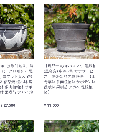
物には割引あり】選
【現品一点物No.0127】黒鉄釉
り(ロクロ引き） 黒
(黒窯変) 中深 7号 サナサービ
) 白マット貫入 8号
ス 信楽焼 植木鉢 陶器 【山
 信楽焼 植木鉢 陶
野草鉢 多肉植物鉢 サボテン鉢
鉢 多肉植物鉢 サボ
盆栽鉢 果樹苗 アガベ 塊根植
鉢 果樹苗 アガベ 塊
物】
 ¥ 27,500
¥ 11,000