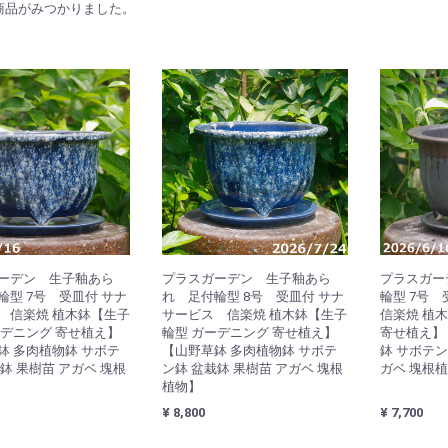
商品がみつかりました。
ーデン 生子釉あら
プラスガーデン 生子釉あら
プラスガー
輪型 7号 受皿付 サナ
れ 足付輪型 8号 受皿付 サナ
輪型 7号 
 信楽焼 植木鉢【生子
サービス 信楽焼 植木鉢【生子
信楽焼 植
ーデニング 寄せ植え】
輪型 ガーデニング 寄せ植え】
寄せ植え】
鉢 多肉植物鉢 サボテ
【山野草鉢 多肉植物鉢 サボテ
鉢 サボテン
鉢 果樹苗 アガベ 塊根
ン鉢 盆栽鉢 果樹苗 アガベ 塊根
ガベ 塊根
植物】
¥ 8,800
¥ 7,700