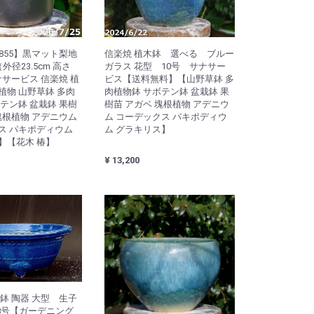
0855】黒マット梨地
信楽焼 植木鉢 選べる ブルー
外径23.5cm 高さ
ガラス 花型 10号 サナサー
ナサービス 信楽焼 植
ビス【送料無料】【山野草鉢 多
植物 山野草鉢 多肉
肉植物鉢 サボテン鉢 盆栽鉢 果
テン鉢 盆栽鉢 果樹
樹苗 アガベ 塊根植物 アデニウ
塊根植物 アデニウム
ム コーデックス パキポディウ
ス パキポディウム
ム グラキリス】
】【花木 椿】
¥ 13,200
鉢 陶器 大型 生子
18号【ガーデニング