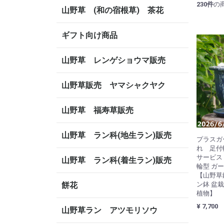
230
件
の
山野草 (和の宿根草) 茶花
ギフト向け商品
山野草 レンゲショウマ販売
山野草販売 ヤマシャクヤク
山野草 福寿草販売
山野草 ラン科(地生ラン)販売
プラスガ
れ 足付
サービス
山野草 ラン科(着生ラン)販売
輪型 ガ
【山野草
餅花
ン鉢 盆栽
植物】
¥ 7,700
山野草ラン アツモリソウ