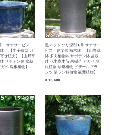
8号 サナサービス
黒マット ソリ深型 8号 サナサー
木鉢 【生子輪型 ガ
ビス 信楽焼 植木鉢 【山野草
 寄せ植え】【山野草
鉢 多肉植物鉢 サボテン鉢 盆栽
鉢 サボテン鉢 盆栽
鉢 花木樹木苗 果樹苗 アガベ 塊
アガベ 塊根植物】
根植物 珍奇植物 ビザールプラ
ンツ 蘭ラン科植物 観葉植物】
¥ 15,400