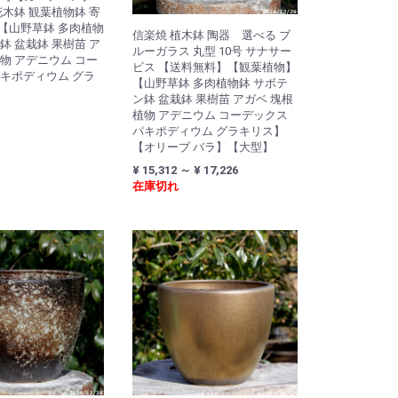
花木鉢 観葉植物鉢 寄
【山野草鉢 多肉植物
信楽焼 植木鉢 陶器 選べる ブ
鉢 盆栽鉢 果樹苗 ア
ルーガラス 丸型 10号 サナサー
物 アデニウム コー
ビス 【送料無料】【観葉植物】
パキポディウム グラ
【山野草鉢 多肉植物鉢 サボテ
ン鉢 盆栽鉢 果樹苗 アガベ 塊根
植物 アデニウム コーデックス
パキポディウム グラキリス】
【オリーブ バラ】【大型】
¥ 15,312 ～ ¥ 17,226
在庫切れ