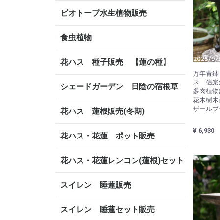
ビオトープ水生植物販売
食虫植物
花ハス 種子販売 【蓮の種】
万年青鉢
ス 信楽
シェードガーデン 日陰の宿根草
多肉植物
花木樹木
ザールプ
花ハス 蓮根販売(冬期)
¥ 6,930
花ハス・花蓮 ポット販売
花ハス・花蓮レンコン(蓮根)セット
スイレン 睡蓮販売
スイレン 睡蓮セット販売