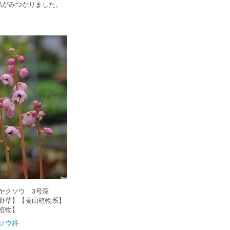
品がみつかりました。
ヤクソウ 3号深
野草】【高山植物系】
植物】
ソウ科