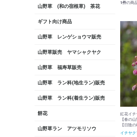
1
件
の商
山野草 (和の宿根草) 茶花
ギフト向け商品
山野草 レンゲショウマ販売
山野草販売 ヤマシャクヤク
山野草 福寿草販売
山野草 ラン科(地生ラン)販売
山野草 ラン科(着生ラン)販売
餅花
紅花イチ
【春の山
【日陰の
山野草ラン アツモリソウ
イチヤク