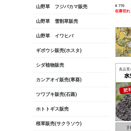
¥ 770
山野草 フジバカマ販売
在庫切れ
山野草 雪割草販売
山野草 イワヒバ
ギボウシ販売(ホスタ)
シダ植物販売
カンアオイ販売(寒葵)
ツワブキ販売(石蕗)
ホトトギス販売
桜草販売(サクラソウ)