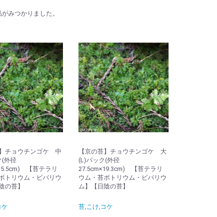
品がみつかりました。
】チョウチンゴケ 中
【京の苔】チョウチンゴケ 大
ク(外径
(L)パック(外径
×15.5cm) 【苔テラリ
27.5cm×19.3cm) 【苔テラリ
ボトリウム・ビバリウ
ウム・苔ボトリウム・ビバリウ
陰の苔】
ム】【日陰の苔】
コケ
苔,こけ,コケ