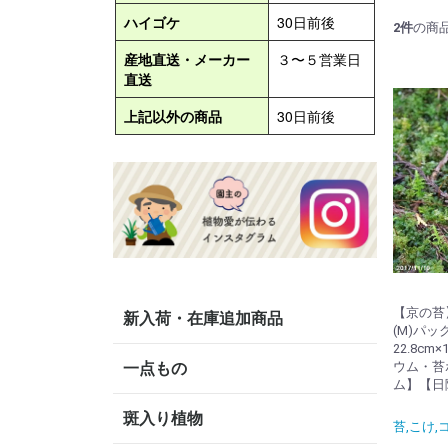
2
件
の商
【京の苔
新入荷・在庫追加商品
(M)パッ
22.8cm
一点もの
ウム・苔
ム】【日
斑入り植物
苔,こけ,