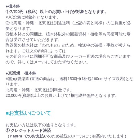
●植木鉢
①
7,700円（税込）以上のお買い上げが対象となります。
※京楽焼は対象外となります。
②北海道・沖縄・北東北は別途送料（上記の表と同様）のご負担が必
要となります。
③植木鉢との同梱は、植木鉢以外の園芸資材・植物等も同梱可能な場
合は受注させていただきます。
陶器製の植木鉢は「われもの」のため、輸送中の破損・事故が考えら
れます。ご注文の内容によっては
その組合わせに同梱不可な商品及びメーカー直送の場合もございます
ので、詳しくはメールにておたずねください。
●京楽焼 植木鉢
※窯元(愛楽園)直送の商品は、送料1500円(1梱包160cmサイズ以内)とな
ります。
北海道・沖縄・北東北は別料金です。
20,000円(税別)以上のお買い上げで1梱包送料無料となります。
■お支払いについて
お支払い方法は以下の通りとなります。
① クレジットカード決済
（
PayPalでのお支払い
のため後送のメールにて御案内いたします）