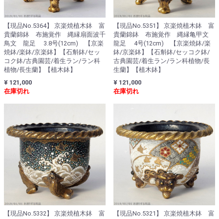
【現品No.5364】 京楽焼植木鉢 富
【現品No.5351】 京楽焼植木鉢 富
貴蘭錦鉢 布施覚作 縄縁扇面波千
貴蘭錦鉢 布施覚作 縄縁亀甲文
鳥文 龍足 3.8号(12cm) 【京楽
龍足 4号(12cm) 【京楽焼鉢/楽
焼鉢/楽鉢/京楽鉢】【石斛鉢/セッ
鉢/京楽鉢】【石斛鉢/セッコク鉢/
コク鉢/古典園芸/着生ラン/ラン科
古典園芸/着生ラン/ラン科植物/長
植物/長生蘭】【植木鉢】
生蘭】【植木鉢】
¥ 121,000
¥ 121,000
在庫切れ
在庫切れ
【現品No.5332】 京楽焼植木鉢 富
【現品No.5321】 京楽焼植木鉢 富