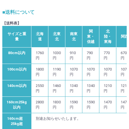
■送料について
【送料表】
関
北
サイズと重
北海
北東
南東
東・
陸・
関西
量
道
北
北
信越
東海
80cm以内
1760
1030
910
790
770
670
円
円
円
円
円
円
100cm以内
1800
1190
1070
1070
1070
1070
円
円
円
円
円
円
140cm以内
2550
1460
1340
1340
1210
1210
円
円
円
円
円
円
160cm25kg
2800
1830
1590
1590
1470
1470
以内
円
円
円
円
円
円
160cm超
別途お知らせいたします。
25kg超