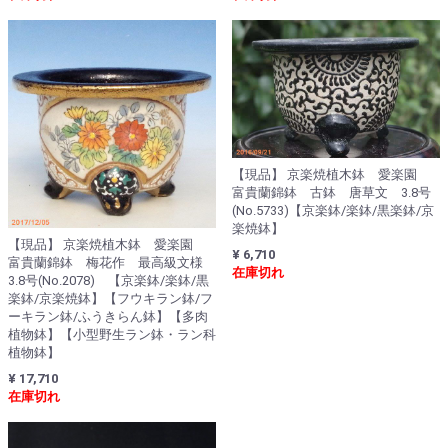
【現品】 京楽焼植木鉢 愛楽園
富貴蘭錦鉢 古鉢 唐草文 3.8号
(No.5733)【京楽鉢/楽鉢/黒楽鉢/京
楽焼鉢】
【現品】 京楽焼植木鉢 愛楽園
¥ 6,710
富貴蘭錦鉢 梅花作 最高級文様
在庫切れ
3.8号(No.2078) 【京楽鉢/楽鉢/黒
楽鉢/京楽焼鉢】【フウキラン鉢/フ
ーキラン鉢/ふうきらん鉢】【多肉
植物鉢】【小型野生ラン鉢・ラン科
植物鉢】
¥ 17,710
在庫切れ