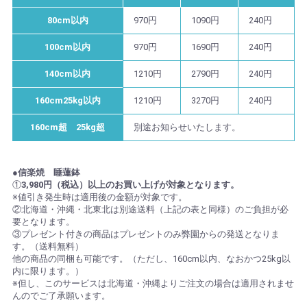
80cm以内
970円
1090円
240円
100cm以内
970円
1690円
240円
140cm以内
1210円
2790円
240円
160cm25kg以内
1210円
3270円
240円
160cm超 25kg超
別途お知らせいたします。
●信楽焼 睡蓮鉢
①
3,980円（税込）以上のお買い上げが対象となります。
※値引き発生時は適用後の金額が対象です。
②北海道・沖縄・北東北は別途送料（上記の表と同様）のご負担が必
要となります。
③プレゼント付きの商品はプレゼントのみ弊園からの発送となりま
す。（送料無料）
他の商品の同梱も可能です。（ただし、160cm以内、なおかつ25kg以
内に限ります。）
※但し、このサービスは北海道・沖縄よりご注文の場合は適用されませ
んのでご了承願います。