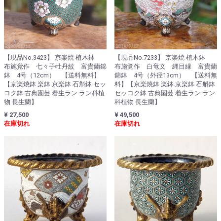
【現品No.3423】 京楽焼 植木鉢
【現品No.7233】 京楽焼 植木鉢
布施覚作 七々子牡丹紋 富貴蘭錦
布施覚作 白竜文 縄目縁 富貴蘭
鉢 4号（12cm） 【送料無料】
錦鉢 4号（外径13cm） 【送料無
【京楽焼鉢 楽鉢 京楽鉢 石斛鉢 セッ
料】【京楽焼鉢 楽鉢 京楽鉢 石斛鉢
コク鉢 古典園芸 着生ラン ラン科植
セッコク鉢 古典園芸 着生ラン ラン
物 長生蘭】
科植物 長生蘭】
¥ 27,500
¥ 49,500
在庫切れ
在庫切れ