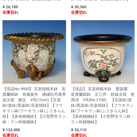
¥ 26,180
¥ 30,360
在庫切れ
在庫切れ
【現品No.9930】 京楽焼植木鉢 富
【現品】 京楽焼植木鉢 愛楽園
貴蘭錦鉢 布施覚作 縄縁牡丹唐草
富貴蘭錦鉢 正三作 鉄線文様 使
波文様 鯉足 4号(13cm)【京楽
用済 5号(No.2100) 【京楽鉢/楽
鉢/楽鉢/黒楽鉢/京楽焼鉢】【フウ
鉢/黒楽鉢/京楽焼鉢】【フウキラン
キラン鉢/フーキラン鉢/ふうきらん
鉢/フーキラン鉢/ふうきらん鉢】
鉢】【多肉植物鉢】【小型野生ラン
【多肉植物鉢】【小型野生ラン鉢・
鉢・ラン科植物鉢】
ラン科植物鉢】
¥ 132,000
¥ 33,110
在庫切れ
在庫切れ