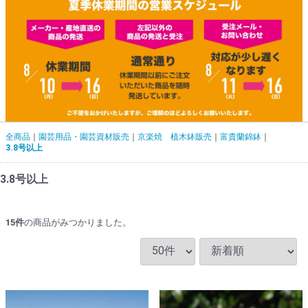
全商品
園芸用品・園芸資材販売
京楽焼 植木鉢販売
富貴蘭錦鉢
3.8号以上
3.8号以上
15
件
の商品がみつかりました。