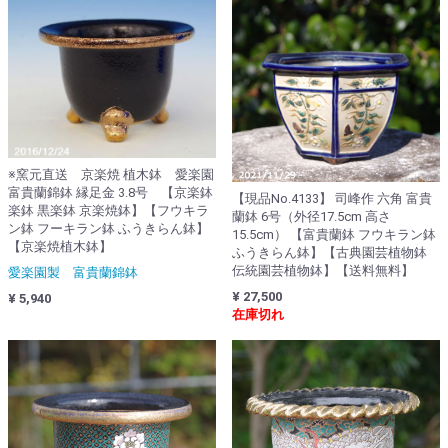
※窯元直送 京楽焼 植木鉢 愛楽園
富貴蘭錦鉢 縁足金 3.8号 【京楽鉢
【現品No.4133】 司峰作 六角 富貴
楽鉢 黒楽鉢 京楽焼鉢】【フウキラ
蘭鉢 6号（外径17.5cm 高さ
ン鉢 フーキラン鉢 ふうきらん鉢】
15.5cm） 【富貴蘭鉢 フウキラン鉢
【京楽焼植木鉢】
ふうきらん鉢】【古典園芸植物鉢
伝統園芸植物鉢】【送料無料】
愛楽園製 富貴蘭錦鉢
¥ 27,500
¥ 5,940
在庫切れ