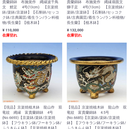
貴蘭錦鉢 布施覚作 縄縁波千鳥
貴蘭錦鉢 布施覚作 縄縁扇面文
文 鯉足 4号(13cm) 【京楽焼
獅子足 4号(13cm) 【京楽焼鉢/
鉢/楽鉢/京楽鉢】【石斛鉢/セッコ
楽鉢/京楽鉢】【石斛鉢/セッコク
ク鉢/古典園芸/着生ラン/ラン科植
鉢/古典園芸/着生ラン/ラン科植物/
物/長生蘭】【植木鉢】
長生蘭】【植木鉢】
¥ 110,000
¥ 132,000
在庫切れ
在庫切れ
【現品】京楽焼植木鉢 龍山作 双
【現品】京楽焼植木鉢 龍山作 双
竜紋 縄縁 富貴蘭錦鉢 4号
竜紋 富貴蘭錦鉢 4.5号
(No.6693)【京楽鉢/楽鉢/京楽焼
(No.6685)【京楽鉢/楽鉢/京楽焼
鉢】【フウキラン鉢/フーキラン鉢/
鉢】【フウキラン鉢/フーキラン鉢/
ふうきらん鉢】【京楽焼植木鉢】
ふうきらん鉢】【京楽焼植木鉢】