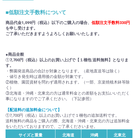
■低額注文手数料について
商品代金1,099円（税込）以下のご購入の場合、
低額注文手数料330円
を申し受けます。
ご了承いただきますようよろしくお願いいたします。
●商品全般
①
7,700円（税込）以上のお買い上げで【１梱包 送料無料】となりま
す。
・弊園発送商品の合計が対象となります。（産地直送等は除く）
・値引き発生時は適用後の金額が対象です。
②植物、園芸資材を問わず適用されます。（一部、京楽焼植木鉢等除
く）
③北海道・沖縄・北東北の方は通常料金との差額をお支払いいただく
事になりますのでご了承ください。（下記参照）
【配送料の追加料金について】
①7,700円（税込）以上のお買い上げで１梱包の追加送料です。
送料無料の商品をご購入の際、北海道・沖縄・北東北の方は追加料金
をいただいておりますので、ご了承くださいませ。
サイズと重量
北海道
沖縄
北東北