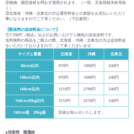
②植物、園芸資材を問わず適用されます。（一部、京楽焼植木鉢等除
く）
③北海道・沖縄・北東北の方は通常料金との差額をお支払いいただく
事になりますのでご了承ください。（下記参照）
【配送料の追加料金について】
①7,700円（税込）以上のお買い上げで１梱包の追加送料です。
送料無料の商品をご購入の際、北海道・沖縄・北東北の方は追加料金
をいただいておりますので、ご了承くださいませ。
サイズと重量
北海道
沖縄
北東北
80cm以内
970円
1090円
240円
100cm以内
970円
1690円
240円
140cm以内
1210円
2790円
240円
160cm25kg以内
1210円
3270円
240円
160cm超 25kg超
別途お知らせいたします。
●信楽焼 睡蓮鉢