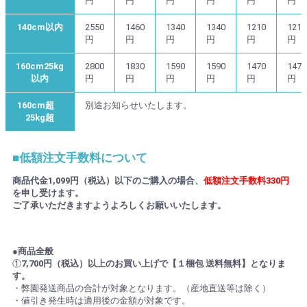
円
円
円
円
円
円
140cm以内
2550
1460
1340
1340
1210
1210
円
円
円
円
円
円
160cm25kg
2800
1830
1590
1590
1470
1470
以内
円
円
円
円
円
円
160cm超
別途お知らせいたします。
25kg超
■低額注文手数料について
商品代金1,099円（税込）以下のご購入の場合、
低額注文手数料330円
を申し受けます。
ご了承いただきますようよろしくお願いいたします。
●商品全般
①
7,700円（税込）以上のお買い上げで【１梱包 送料無料】となりま
す。
・弊園発送商品の合計が対象となります。（産地直送等は除く）
・値引き発生時は適用後の金額が対象です。