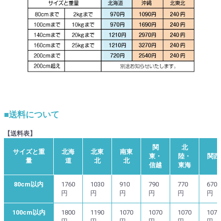
■送料について
【送料表】
関
北
サイズと重
北海
北東
南東
東・
陸・
関西
量
道
北
北
信越
東海
80cm以内
1760
1030
910
790
770
670
円
円
円
円
円
円
100cm以内
1800
1190
1070
1070
1070
1070