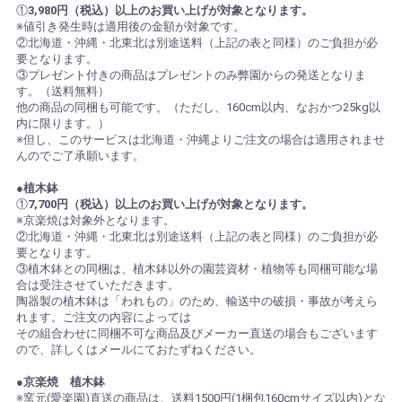
①
3,980円（税込）以上のお買い上げが対象となります。
※値引き発生時は適用後の金額が対象です。
②北海道・沖縄・北東北は別途送料（上記の表と同様）のご負担が必
要となります。
③プレゼント付きの商品はプレゼントのみ弊園からの発送となりま
す。（送料無料）
他の商品の同梱も可能です。（ただし、160cm以内、なおかつ25kg以
内に限ります。）
※但し、このサービスは北海道・沖縄よりご注文の場合は適用されませ
んのでご了承願います。
●植木鉢
①
7,700円（税込）以上のお買い上げが対象となります。
※京楽焼は対象外となります。
②北海道・沖縄・北東北は別途送料（上記の表と同様）のご負担が必
要となります。
③植木鉢との同梱は、植木鉢以外の園芸資材・植物等も同梱可能な場
合は受注させていただきます。
陶器製の植木鉢は「われもの」のため、輸送中の破損・事故が考えら
れます。ご注文の内容によっては
その組合わせに同梱不可な商品及びメーカー直送の場合もございます
ので、詳しくはメールにておたずねください。
●京楽焼 植木鉢
※窯元(愛楽園)直送の商品は、送料1500円(1梱包160cmサイズ以内)とな