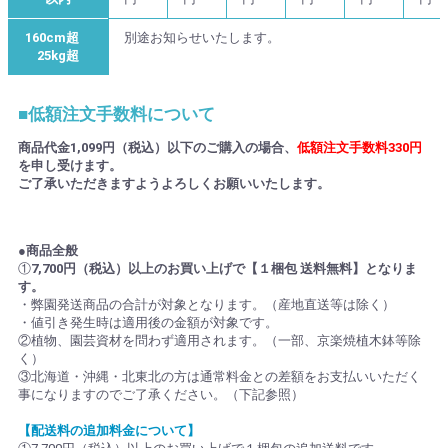
160cm超
別途お知らせいたします。
25kg超
■低額注文手数料について
商品代金1,099円（税込）以下のご購入の場合、
低額注文手数料330円
を申し受けます。
ご了承いただきますようよろしくお願いいたします。
●商品全般
①
7,700円（税込）以上のお買い上げで【１梱包 送料無料】となりま
す。
・弊園発送商品の合計が対象となります。（産地直送等は除く）
・値引き発生時は適用後の金額が対象です。
②植物、園芸資材を問わず適用されます。（一部、京楽焼植木鉢等除
く）
③北海道・沖縄・北東北の方は通常料金との差額をお支払いいただく
事になりますのでご了承ください。（下記参照）
【配送料の追加料金について】