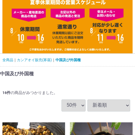
全商品
カンアオイ販売(寒葵)
中国及び外国種
中国及び外国種
16
件
の商品がみつかりました。