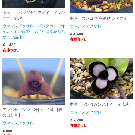
中国 コパンダカンアオイ インシ
中国 カンヨウ(寒陽)カンアオイ
グネ 3.5号
ウマノスズクサ科
ウマノスズクサ科 パンダカンアオ
イよりも小輪で、花弁が厚く花持ち
¥ 4,400
がよい品種
在庫切れ
¥ 1,430
在庫切れ
中国 パンダカンアオイ 赤花系
アツバサイシン 2株入 3号 【春
ウマノスズクサ科
の山野草】
¥ 2,200
ウマノスズクサ科
在庫切れ
¥ 660