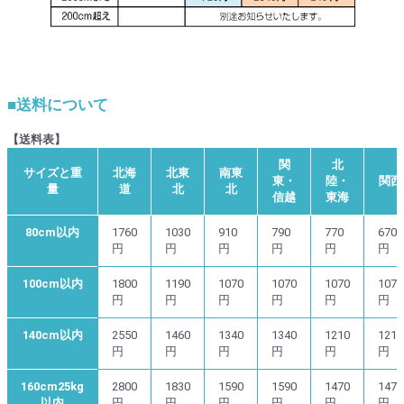
■送料について
【送料表】
関
北
サイズと重
北海
北東
南東
東・
陸・
関西
量
道
北
北
信越
東海
80cm以内
1760
1030
910
790
770
670
円
円
円
円
円
円
100cm以内
1800
1190
1070
1070
1070
1070
円
円
円
円
円
円
140cm以内
2550
1460
1340
1340
1210
1210
円
円
円
円
円
円
160cm25kg
2800
1830
1590
1590
1470
1470
以内
円
円
円
円
円
円