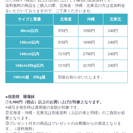
①7,700円（税込）以上のお買い上げで１梱包の追加送料です。
送料無料の商品をご購入の際、北海道・沖縄・北東北の方は追加料金
をいただいておりますので、ご了承くださいませ。
サイズと重量
北海道
沖縄
北東北
80cm以内
970円
1090円
240円
100cm以内
970円
1690円
240円
140cm以内
1210円
2790円
240円
160cm25kg以内
1210円
3270円
240円
160cm超 25kg超
別途お知らせいたします。
●信楽焼 睡蓮鉢
①
3,980円（税込）以上のお買い上げが対象となります。
※値引き発生時は適用後の金額が対象です。
②北海道・沖縄・北東北は別途送料（上記の表と同様）のご負担が必
要となります。
③プレゼント付きの商品はプレゼントのみ弊園からの発送となりま
す。（送料無料）