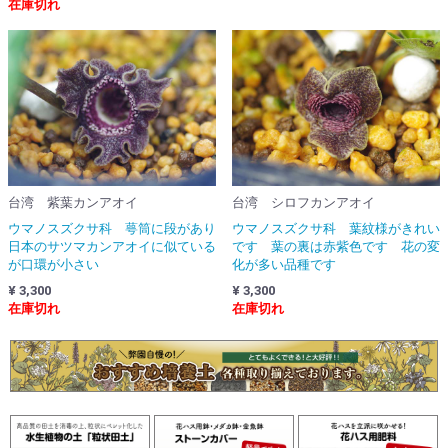
在庫切れ
台湾 紫葉カンアオイ
台湾 シロフカンアオイ
ウマノスズクサ科 萼筒に段があり
ウマノスズクサ科 葉紋様がきれい
日本のサツマカンアオイに似ている
です 葉の裏は赤紫色です 花の変
が口環が小さい
化が多い品種です
¥ 3,300
¥ 3,300
在庫切れ
在庫切れ