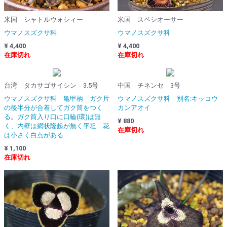
米国 シャトルウォシィー
米国 スペシオーサー
ウマノスズクサ科
ウマノスズクサ科
¥ 4,400
¥ 4,400
在庫切れ
在庫切れ
台湾 タカサゴサイシン 3.5号
中国 チネンセ 3号
ウマノスズクサ科 亀甲柄 ガク片
ウマノスズクサ科 別名:キッコウ
の後半分が合着してガク筒をつく
カンアオイ
る。ガク筒入り口に口輪(環)は無
¥ 880
く、内壁は網状隆起が無く平坦 花
在庫切れ
は小さく白点がある
¥ 1,100
在庫切れ