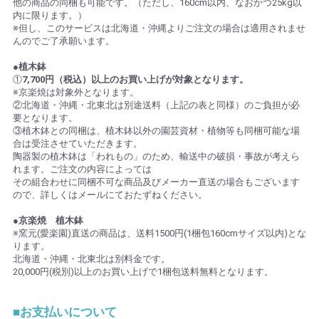
他の商品の同梱も可能です。（ただし、160cm以内、なおかつ25kg以
内に限ります。）
※但し、このサービスは北海道・沖縄よりご注文の場合は適用されませ
んのでご了承願います。
●植木鉢
①
7,700円（税込）以上のお買い上げが対象となります。
※京楽焼は対象外となります。
②北海道・沖縄・北東北は別途送料（上記の表と同様）のご負担が必
要となります。
③植木鉢との同梱は、植木鉢以外の園芸資材・植物等も同梱可能な場
合は受注させていただきます。
陶器製の植木鉢は「われもの」のため、輸送中の破損・事故が考えら
れます。ご注文の内容によっては
その組合わせに同梱不可な商品及びメーカー直送の場合もございます
ので、詳しくはメールにておたずねください。
●京楽焼 植木鉢
※窯元(愛楽園)直送の商品は、送料1500円(1梱包160cmサイズ以内)とな
ります。
北海道・沖縄・北東北は別料金です。
20,000円(税別)以上のお買い上げで1梱包送料無料となります。
■お支払いについて