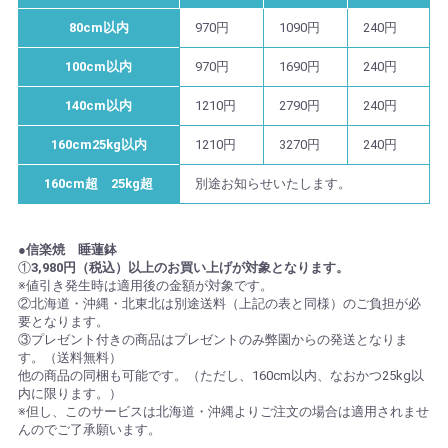
80cm以内
970円
1090円
240円
100cm以内
970円
1690円
240円
140cm以内
1210円
2790円
240円
160cm25kg以内
1210円
3270円
240円
160cm超 25kg超
別途お知らせいたします。
●信楽焼 睡蓮鉢
①
3,980円（税込）以上のお買い上げが対象となります。
※値引き発生時は適用後の金額が対象です。
②北海道・沖縄・北東北は別途送料（上記の表と同様）のご負担が必
要となります。
③プレゼント付きの商品はプレゼントのみ弊園からの発送となりま
す。（送料無料）
他の商品の同梱も可能です。（ただし、160cm以内、なおかつ25kg以
内に限ります。）
※但し、このサービスは北海道・沖縄よりご注文の場合は適用されませ
んのでご了承願います。