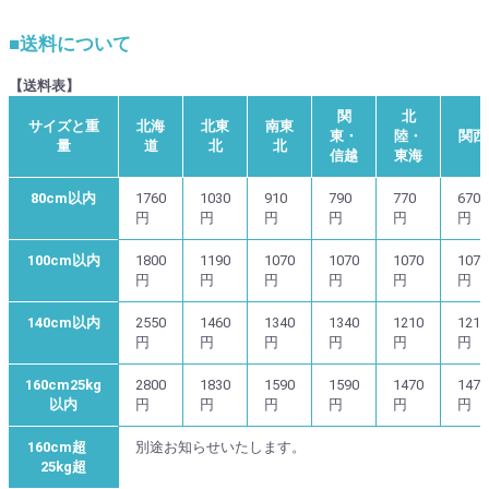
■送料について
【送料表】
関
北
サイズと重
北海
北東
南東
東・
陸・
関西
量
道
北
北
信越
東海
80cm以内
1760
1030
910
790
770
670
円
円
円
円
円
円
100cm以内
1800
1190
1070
1070
1070
1070
円
円
円
円
円
円
140cm以内
2550
1460
1340
1340
1210
1210
円
円
円
円
円
円
160cm25kg
2800
1830
1590
1590
1470
1470
以内
円
円
円
円
円
円
160cm超
別途お知らせいたします。
25kg超