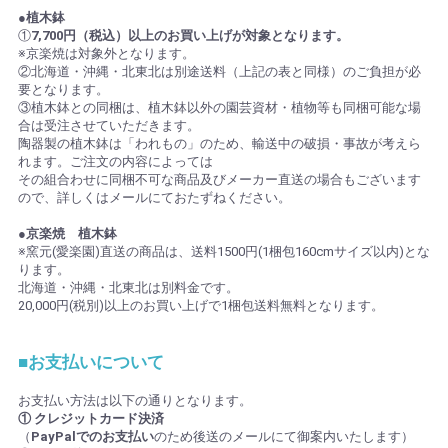
●植木鉢
①
7,700円（税込）以上のお買い上げが対象となります。
※京楽焼は対象外となります。
②北海道・沖縄・北東北は別途送料（上記の表と同様）のご負担が必
要となります。
③植木鉢との同梱は、植木鉢以外の園芸資材・植物等も同梱可能な場
合は受注させていただきます。
陶器製の植木鉢は「われもの」のため、輸送中の破損・事故が考えら
れます。ご注文の内容によっては
その組合わせに同梱不可な商品及びメーカー直送の場合もございます
ので、詳しくはメールにておたずねください。
●京楽焼 植木鉢
※窯元(愛楽園)直送の商品は、送料1500円(1梱包160cmサイズ以内)とな
ります。
北海道・沖縄・北東北は別料金です。
20,000円(税別)以上のお買い上げで1梱包送料無料となります。
■お支払いについて
お支払い方法は以下の通りとなります。
① クレジットカード決済
（
PayPalでのお支払い
のため後送のメールにて御案内いたします）