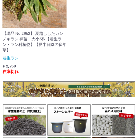
【現品 No.2962】 夏越ししたカシ
ノキラン 裸苗 大小5株【着生ラ
ン・ラン科植物】【夏半日陰の多年
草】
着生ラン
¥ 2,750
在庫切れ