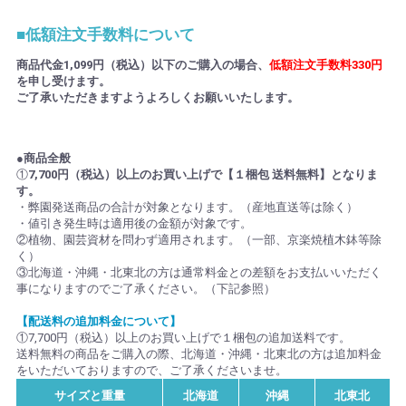
■低額注文手数料について
商品代金1,099円（税込）以下のご購入の場合、
低額注文手数料330円
を申し受けます。
ご了承いただきますようよろしくお願いいたします。
●商品全般
①
7,700円（税込）以上のお買い上げで【１梱包 送料無料】となりま
す。
・弊園発送商品の合計が対象となります。（産地直送等は除く）
・値引き発生時は適用後の金額が対象です。
②植物、園芸資材を問わず適用されます。（一部、京楽焼植木鉢等除
く）
③北海道・沖縄・北東北の方は通常料金との差額をお支払いいただく
事になりますのでご了承ください。（下記参照）
【配送料の追加料金について】
①7,700円（税込）以上のお買い上げで１梱包の追加送料です。
送料無料の商品をご購入の際、北海道・沖縄・北東北の方は追加料金
をいただいておりますので、ご了承くださいませ。
サイズと重量
北海道
沖縄
北東北