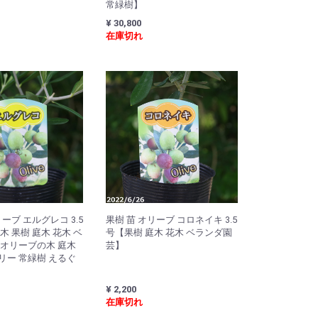
常緑樹】
¥ 30,800
在庫切れ
ーブ エルグレコ 3.5
果樹 苗 オリーブ コロネイキ 3.5
木 果樹 庭木 花木 ベ
号【果樹 庭木 花木 ベランダ園
 オリーブの木 庭木
芸】
リー 常緑樹 えるぐ
¥ 2,200
在庫切れ