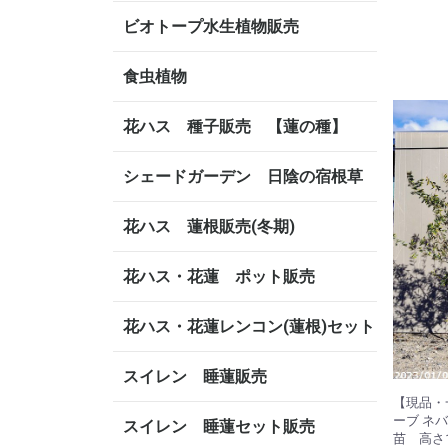
ビオトープ水生植物販売
食虫植物
花ハス 種子販売 【蓮の種】
シェードガーデン 日陰の宿根草
花ハス 蓮根販売(冬期)
花ハス・花蓮 ポット販売
花ハス・花蓮レンコン(蓮根)セット
スイレン 睡蓮販売
【現品・一
ーブ ネ
スイレン 睡蓮セット販売
苗 高さ