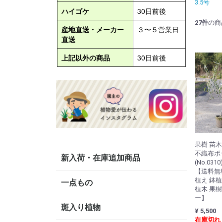
3.5号
27
件
の商
果樹 苗
不織布ポッ
新入荷・在庫追加商品
(No.0
【送料無
植え 鉢植
一点もの
植木 果
ー】
斑入り植物
¥ 5,500
在庫切れ