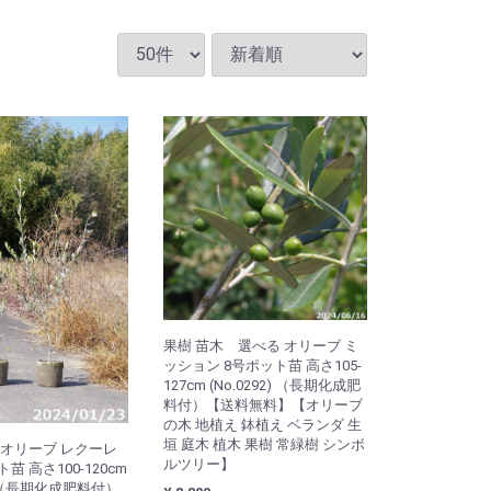
果樹 苗木 選べる オリーブ ミ
ッション 8号ポット苗 高さ105-
127cm (No.0292) （長期化成肥
料付）【送料無料】【オリーブ
の木 地植え 鉢植え ベランダ 生
垣 庭木 植木 果樹 常緑樹 シンボ
 オリーブ レクーレ
ルツリー】
 高さ100-120cm
7) （長期化成肥料付）