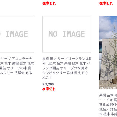
在庫切れ
在庫切れ
 オリーブ アスコラーナ
果樹 苗 オリーブ オークラン 3.5
苗木 植木 果樹 庭木 花木
号【苗木 植木 果樹 庭木 花木 ベ
園芸 オリーブの木 庭
ランダ園芸 オリーブの木 庭木
ボルツリー 常緑樹 える
シンボルツリー 常緑樹 えるぐ
れこ】
¥ 2,200
在庫切れ
果樹 苗木
イトイオ 高さ
期化成肥料
地植え 鉢植
木 植木 常