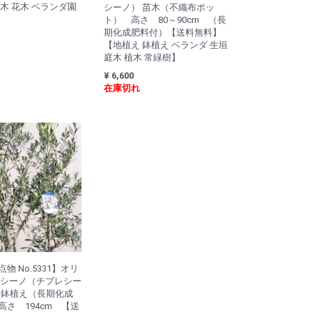
木 花木 ベランダ園
シーノ） 苗木（不織布ポッ
ト） 高さ 80～90cm （長
期化成肥料付）【送料無料】
【地植え 鉢植え ベランダ 生垣
庭木 植木 常緑樹】
¥ 6,600
在庫切れ
物 No.5331】オリ
レシーノ（チプレシー
号 鉢植え（長期化成
さ 194cm 【送