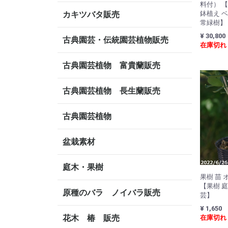
料付） 
カキツバタ販売
鉢植え ベ
常緑樹】
¥ 30,800
古典園芸・伝統園芸植物販売
在庫切れ
古典園芸植物 富貴蘭販売
古典園芸植物 長生蘭販売
古典園芸植物
盆栽素材
庭木・果樹
果樹 苗 
【果樹 庭
原種のバラ ノイバラ販売
芸】
¥ 1,650
花木 椿 販売
在庫切れ