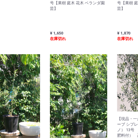
号【果樹 庭木 花木 ベランダ園
号【果樹 庭
芸】
芸】
¥ 1,650
¥ 1,870
在庫切れ
在庫切れ
【現品・一点
ーブ シプ
ノ） 13
肥料付） 高