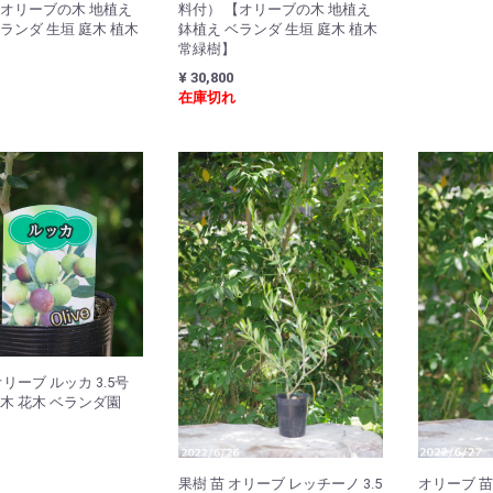
【オリーブの木 地植え
料付） 【オリーブの木 地植え
ランダ 生垣 庭木 植木
鉢植え ベランダ 生垣 庭木 植木
常緑樹】
¥ 30,800
在庫切れ
オリーブ ルッカ 3.5号
木 花木 ベランダ園
果樹 苗 オリーブ レッチーノ 3.5
オリーブ 苗