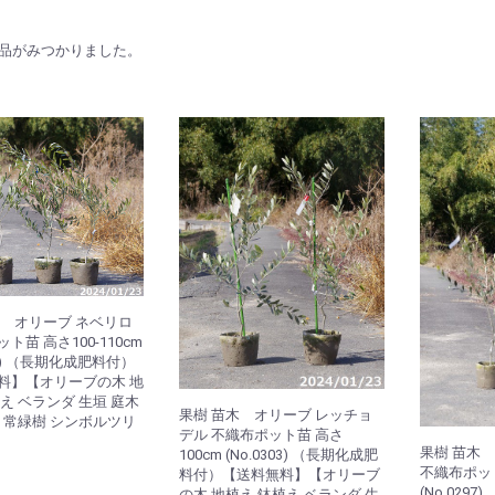
品がみつかりました。
木 オリーブ ネベリロ
ト苗 高さ100-110cm
310) （長期化成肥料付）
料】【オリーブの木 地
え ベランダ 生垣 庭木
果樹 苗木 オリーブ レッチョ
樹 常緑樹 シンボルツリ
デル 不織布ポット苗 高さ
果樹 苗木
100cm (No.0303) （長期化成肥
不織布ポット苗
料付）【送料無料】【オリーブ
(No.029
の木 地植え 鉢植え ベランダ 生