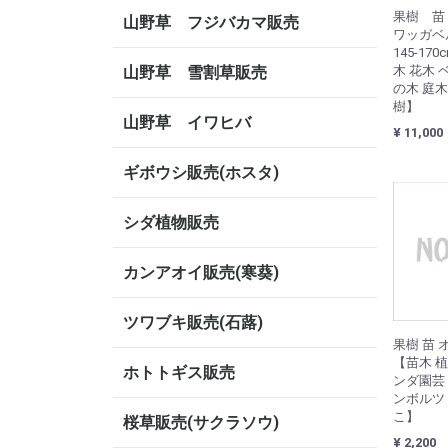
果樹 
山野草 フジバカマ販売
ワッガベ
145-17
山野草 雪割草販売
木 花木
の木 庭
樹】
山野草 イワヒバ
¥ 11,000
ギボウシ販売(ホスタ)
シダ植物販売
カンアオイ販売(寒葵)
ツワブキ販売(石蕗)
果樹 苗 
【苗木 植
ホトトギス販売
ンダ園芸
ンボルツ
こ】
桜草販売(サクラソウ)
¥ 2,200