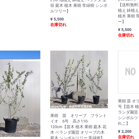
【送料無料
垣 庭木 植木 果樹 常緑樹 シンボ
植え 鉢植え
ルツリー】
植木 果樹 
¥ 5,500
ー】
在庫切れ
¥ 5,500
在庫切れ
果樹 苗 オリ
号【苗木 植
ランダ園芸
果樹 苗 オリーブ フラント
シンボルツ
イオ 6号 高さ110-
れこ】
120cm【苗木 植木 果樹 庭木 花
¥ 2,200
木 ベランダ園芸 オリーブの木
在庫切れ
庭木 シンボルツリー 常緑樹】