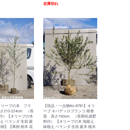
在庫切れ
 オリーブの木 フラ
【現品・一点物No.8781】オリ
213-224cm （長
ーブ ネバディロブランコ 根巻
付）【オリーブの木
苗 高さ160cm （長期化成肥
え ベランダ 生垣 庭
料付） 【オリーブの木 地植え
緑樹】【果樹 樹木 花
鉢植え ベランダ 生垣 庭木 植木