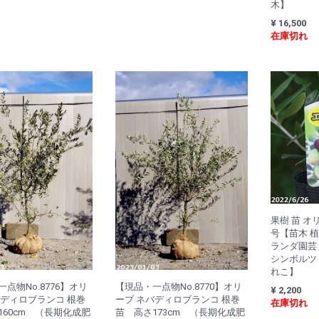
木】
¥ 16,500
在庫切れ
果樹 苗 オリ
号【苗木 植
ランダ園芸
シンボルツ
れこ】
点物No.8776】オリ
【現品・一点物No.8770】オリ
¥ 2,200
バディロブランコ 根巻
ーブ ネバディロブランコ 根巻
在庫切れ
160cm （長期化成肥
苗 高さ173cm （長期化成肥