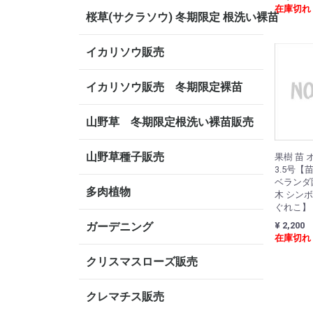
在庫切れ
桜草(サクラソウ) 冬期限定 根洗い裸苗
イカリソウ販売
イカリソウ販売 冬期限定裸苗
山野草 冬期限定根洗い裸苗販売
山野草種子販売
果樹 苗
3.5号【
ベランダ
多肉植物
木 シン
ぐれこ】
ガーデニング
¥ 2,200
在庫切れ
クリスマスローズ販売
クレマチス販売