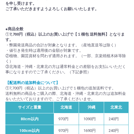
を申し受けます。
ご了承いただきますようよろしくお願いいたします。
●商品全般
①
7,700円（税込）以上のお買い上げで【１梱包 送料無料】となりま
す。
・弊園発送商品の合計が対象となります。（産地直送等は除く）
・値引き発生時は適用後の金額が対象です。
②植物、園芸資材を問わず適用されます。（一部、京楽焼植木鉢等除
く）
③北海道・沖縄・北東北の方は通常料金との差額をお支払いいただく
事になりますのでご了承ください。（下記参照）
【配送料の追加料金について】
①7,700円（税込）以上のお買い上げで１梱包の追加送料です。
送料無料の商品をご購入の際、北海道・沖縄・北東北の方は追加料金
をいただいておりますので、ご了承くださいませ。
サイズと重量
北海道
沖縄
北東北
80cm以内
970円
1090円
240円
100cm以内
970円
1690円
240円