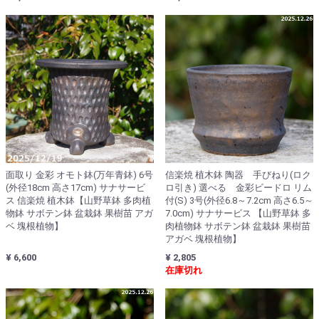
面取り 金彩 オモト鉢(万年青鉢) 6号
信楽焼 植木鉢 陶器 手びねり(ロク
(外径18cm 高さ17cm) サナサービ
ロ引き) 選べる 金彩ビードロ リム
ス 信楽焼 植木鉢【山野草鉢 多肉植
付(S) 3号(外径6.8～7.2cm 高さ6.5～
物鉢 サボテン鉢 盆栽鉢 果樹苗 アガ
7.0cm) サナサービス 【山野草鉢 多
ベ 塊根植物】
肉植物鉢 サボテン鉢 盆栽鉢 果樹苗
アガベ 塊根植物】
¥ 6,600
¥ 2,805
在庫切れ