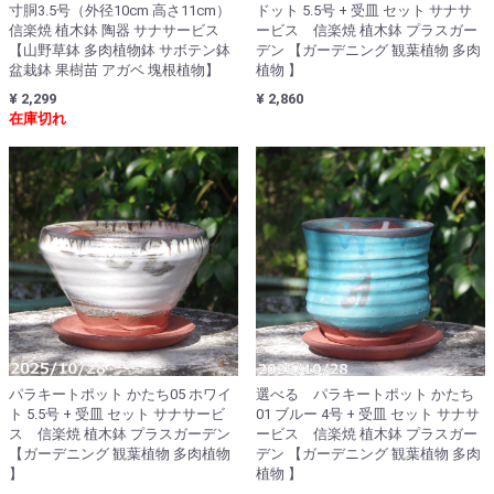
寸胴3.5号（外径10cm 高さ11cm）
ドット 5.5号 + 受皿 セット サナサ
信楽焼 植木鉢 陶器 サナサービス
ービス 信楽焼 植木鉢 プラスガー
【山野草鉢 多肉植物鉢 サボテン鉢
デン 【ガーデニング 観葉植物 多肉
盆栽鉢 果樹苗 アガベ 塊根植物】
植物 】
¥ 2,299
¥ 2,860
在庫切れ
パラキートポット かたち05 ホワイ
選べる パラキートポット かたち
ト 5.5号 + 受皿 セット サナサービ
01 ブルー 4号 + 受皿 セット サナサ
ス 信楽焼 植木鉢 プラスガーデン
ービス 信楽焼 植木鉢 プラスガー
【ガーデニング 観葉植物 多肉植物
デン 【ガーデニング 観葉植物 多肉
】
植物 】