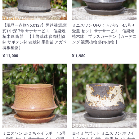
【現品一点物No.0127】黒鉄釉(黒窯
ミニスワン UFO くろがね 4.5号 +
変) 中深 7号 サナサービス 信楽焼
受皿 セット サナサービス 信楽焼
植木鉢 陶器 【山野草鉢 多肉植物
植木鉢 プラスガーデン【ガーデニ
鉢 サボテン鉢 盆栽鉢 果樹苗 アガベ
ング 観葉植物 多肉植物 】
塊根植物】
¥ 11,000
¥ 1,980
ミニスワン UFO ちゃイラボ 4.5号
ヨイミヤポット ミニスワン ホワイ
+ 受皿 セット サナサービス 信楽
ト/ゴールド 4号 + 受皿 セット サナ