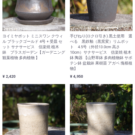
ヨイミヤポット ミニスワン クウィ
手びねり(ロクロ引き) 黒土使用 選
ル ブラックゴールド 4号 + 受皿 セ
べる 黒鉄釉（黒窯変）リムポッ
ット サナサービス 信楽焼 植木
ト 4.5号（外径13.0cm 高さ
鉢 プラスガーデン【ガーデニング
10cm）サナサービス 信楽焼 植木
観葉植物 多肉植物 】
鉢 陶器 【山野草鉢 多肉植物鉢 サボ
テン鉢 盆栽鉢 果樹苗 アガベ 塊根植
物】
¥ 2,420
¥ 4,950