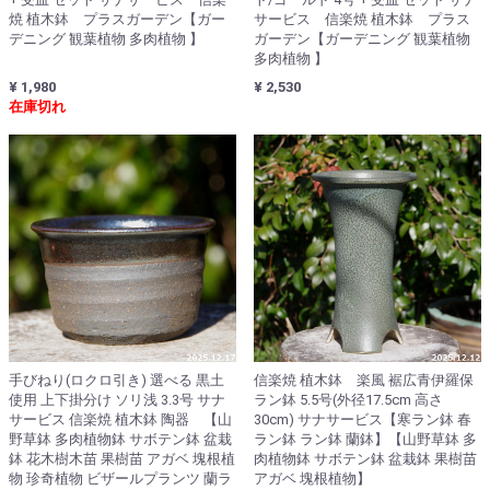
焼 植木鉢 プラスガーデン【ガー
サービス 信楽焼 植木鉢 プラス
デニング 観葉植物 多肉植物 】
ガーデン【ガーデニング 観葉植物
多肉植物 】
¥ 1,980
¥ 2,530
在庫切れ
手びねり(ロクロ引き) 選べる 黒土
信楽焼 植木鉢 楽風 裾広青伊羅保
使用 上下掛分け ソリ浅 3.3号 サナ
ラン鉢 5.5号(外径17.5cm 高さ
サービス 信楽焼 植木鉢 陶器 【山
30cm) サナサービス【寒ラン鉢 春
野草鉢 多肉植物鉢 サボテン鉢 盆栽
ラン鉢 ラン鉢 蘭鉢】【山野草鉢 多
鉢 花木樹木苗 果樹苗 アガベ 塊根植
肉植物鉢 サボテン鉢 盆栽鉢 果樹苗
物 珍奇植物 ビザールプランツ 蘭ラ
アガベ 塊根植物】