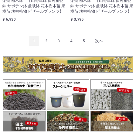
楽焼 植木鉢 【山野草鉢 多肉植物
楽焼 植木鉢 【山野草鉢 多肉植物
鉢 サボテン鉢 盆栽鉢 花木樹木苗 果
鉢 サボテン鉢 盆栽鉢 花木樹木苗 果
樹苗 塊根植物 ビザールプランツ】
樹苗 塊根植物 ビザールプランツ】
¥ 6,930
¥ 3,795
1
2
3
4
5
次へ