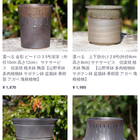
選べる 金彩 ビードロ 3.5号深深（外
選べる 上下掛分け 2.8号(外径8cm
径10cm 高さ12cm） サナサービ
高さ8cm) サナサービス 信楽焼 植
ス 信楽焼 植木鉢 陶器【山野草鉢
木鉢 陶器 【山野草鉢 多肉植物鉢
多肉植物鉢 サボテン鉢 盆栽鉢 果樹
サボテン鉢 盆栽鉢 果樹苗 アガベ 塊
苗 アガベ 塊根植物】
根植物】
¥ 1,870
¥ 1,980