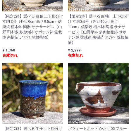
【限定2鉢】選べる 白釉 上下掛分け
【限定2鉢】選べる 白釉 上下掛分
寸胴 3号（外径9cm 高さ9.5cm）信
け 寸胴3.5号（外径10cm 高さ
楽焼 植木鉢 陶器 サナサービス【山
11cm）信楽焼 植木鉢 陶器 サナサ
野草鉢 多肉植物鉢 サボテン鉢 盆栽
ービス【山野草鉢 多肉植物鉢 サボ
鉢 果樹苗 アガベ 塊根植物】
テン鉢 盆栽鉢 果樹苗 アガベ 塊根植
物】
¥ 1,760
¥ 2,299
在庫切れ
在庫切れ
【限定2鉢】選べる 生子上下掛分け
パラキートポット かたち05 ブルー