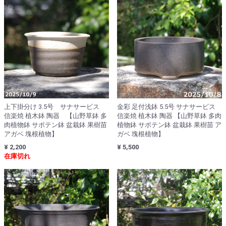
上下掛分け 3.5号 サナサービス
金彩 足付浅鉢 5.5号 サナサービス
信楽焼 植木鉢 陶器 【山野草鉢 多
信楽焼 植木鉢 陶器 【山野草鉢 多肉
肉植物鉢 サボテン鉢 盆栽鉢 果樹苗
植物鉢 サボテン鉢 盆栽鉢 果樹苗 ア
アガベ 塊根植物】
ガベ 塊根植物】
¥ 2,200
¥ 5,500
在庫切れ