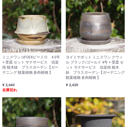
ミニスワン UFOEXビードロ 4.5号
ヨイミヤポット ミニスワン クウィ
+ 受皿 セット サナサービス 信楽
ル ブラック/ゴールド 4号 + 受皿 セ
焼 植木鉢 プラスガーデン【ガー
ット サナサービス 信楽焼 植木
デニング 観葉植物 多肉植物 】
鉢 プラスガーデン【ガーデニング
観葉植物 多肉植物 】
¥ 2,640
¥ 2,420
在庫切れ