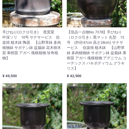
手びねり(ロクロ引き) 黒窯変
【現品一点物No.7378】手びねり
中深ソリ 10号 サナサービス 信
（ロクロ引き）黒マット 丸型 15
楽焼 植木鉢 陶器 【山野草鉢 多肉
号 (外径47cm 高さ28cm) サナサ
植物鉢 サボテン鉢 盆栽鉢 花木樹木
ービス 信楽焼 植木鉢 【山野草
苗 果樹苗 アガベ 塊根植物 珍奇植
鉢 多肉植物鉢 サボテン鉢 盆栽鉢 果
物】
樹苗 アガベ 塊根植物 アデニウム コ
ーデックス パキポディウム グラキ
リス】
¥ 49,500
¥ 42,900