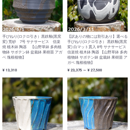
手びねり(ロクロ引き）黒鉄釉(黒窯
【訳ありの物には割引あり】選べる
変) 荒砂 7号 サナサービス 信楽
手びねり(ロクロ引き） 黒鉄釉(黒窯
焼 植木鉢 陶器 【山野草鉢 多肉植
変) 白マット貫入 8号 サナサービス
物鉢 サボテン鉢 盆栽鉢 果樹苗 アガ
信楽焼 植木鉢 陶器 【山野草鉢 多肉
ベ 塊根植物】
植物鉢 サボテン鉢 盆栽鉢 果樹苗 ア
ガベ 塊根植物】
¥ 13,310
¥ 23,375 ～ ¥ 27,500