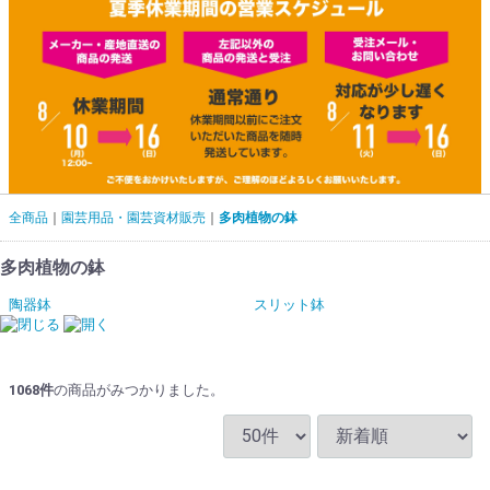
全商品
園芸用品・園芸資材販売
多肉植物の鉢
多肉植物の鉢
陶器鉢
スリット鉢
1068
件
の商品がみつかりました。