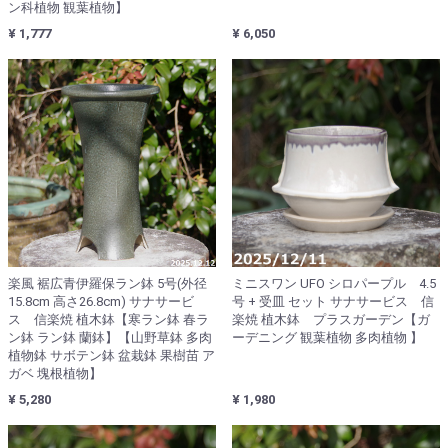
ン科植物 観葉植物】
¥ 1,777
¥ 6,050
楽風 裾広青伊羅保ラン鉢 5号(外径
ミニスワン UFO シロパープル 4.5
15.8cm 高さ26.8cm) サナサービ
号 + 受皿 セット サナサービス 信
ス 信楽焼 植木鉢【寒ラン鉢 春ラ
楽焼 植木鉢 プラスガーデン【ガ
ン鉢 ラン鉢 蘭鉢】【山野草鉢 多肉
ーデニング 観葉植物 多肉植物 】
植物鉢 サボテン鉢 盆栽鉢 果樹苗 ア
ガベ 塊根植物】
¥ 5,280
¥ 1,980