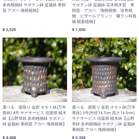
多肉植物鉢 サボテン鉢 盆栽鉢 果樹
サボテン鉢 盆栽鉢 花木樹木苗 果
苗 アガベ 塊根植物】
樹苗 アガベ 塊根植物 珍奇植
物 ビザールプランツ 蘭ラン科植
物 観葉植物】
¥ 2,525
¥ 1,650
選べる 面取り 金彩 オモト鉢(万年
選べる 面取り 金彩 オモト鉢(万年
青鉢) 4号 サナサービス 信楽焼 植木
青鉢) 5号(外径14.7cm 高さ14.5cm)
鉢【山野草鉢 多肉植物鉢 サボテン
サナサービス 信楽焼 植木鉢【山野
鉢 盆栽鉢 果樹苗 アガベ 塊根植物】
草鉢 多肉植物鉢 サボテン鉢 盆栽鉢
果樹苗 アガベ 塊根植物】
¥ 4,048
¥ 5,324