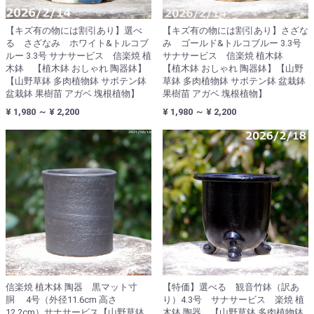
【キズ有の物には割引あり】選べ
【キズ有の物には割引あり】さざな
る さざなみ ホワイト&トルコブ
み ゴールド&トルコブルー 3.3号
ルー 3.3号 サナサービス 信楽焼 植
サナサービス 信楽焼 植木鉢
木鉢 【植木鉢 おしゃれ 陶器鉢】
【植木鉢 おしゃれ 陶器鉢】【山野
【山野草鉢 多肉植物鉢 サボテン鉢
草鉢 多肉植物鉢 サボテン鉢 盆栽鉢
盆栽鉢 果樹苗 アガベ 塊根植物】
果樹苗 アガベ 塊根植物】
¥ 1,980 ～ ¥ 2,200
¥ 1,980 ～ ¥ 2,200
信楽焼 植木鉢 陶器 黒マット寸
【特価】選べる 観音竹鉢（訳あ
胴 4号（外径11.6cm 高さ
り）4.3号 サナサービス 楽焼 植
12.2cm）サナサービス【山野草鉢
木鉢 陶器 【山野草鉢 多肉植物鉢