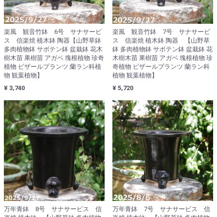
楽風 観音竹鉢 6号 サナサービ
楽風 観音竹鉢 7号 サナサービ
ス 信楽焼 植木鉢 陶器【山野草鉢
ス 信楽焼 植木鉢 陶器 【山野草
多肉植物鉢 サボテン鉢 盆栽鉢 花木
鉢 多肉植物鉢 サボテン鉢 盆栽鉢 花
樹木苗 果樹苗 アガベ 塊根植物 珍奇
木樹木苗 果樹苗 アガベ 塊根植物 珍
植物 ビザールプランツ 蘭ラン科植
奇植物 ビザールプランツ 蘭ラン科
物 観葉植物】
植物 観葉植物】
¥ 3,740
¥ 5,720
万年青鉢 8号 サナサービス 信
万年青鉢 7号 サナサービス 信