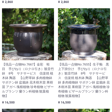
¥ 2,860
¥ 2,860
【現品一点物No.7667】金彩 蛙
【現品一点物No.7655】生子釉 黒
目 手びねり（ロクロ引き）観音竹
上下掛分け 手びねり（ロクロ引
鉢 8号 サナサービス 信楽焼 植
き）観音竹鉢 8号 サナサービ
木鉢 陶器 【山野草鉢 多肉植物鉢
ス 信楽焼 植木鉢 陶器 【山野草
サボテン鉢 盆栽鉢 花木樹木苗 果樹
鉢 多肉植物鉢 サボテン鉢 盆栽鉢 花
苗 アガベ 塊根植物 珍奇植物 ビザー
木樹木苗 果樹苗 アガベ 塊根植物 珍
ルプランツ 蘭ラン科植物 観葉植
奇植物 ビザールプランツ 蘭ラン科
物】
植物 観葉植物】
¥ 16,500
¥ 16,500