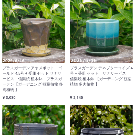
プラスガーデン アヤメポット ゴ
プラスガーデン デネブターコイズ 4
ールド 4.5号 + 受皿 セット サナサ
号 + 受皿 セット サナサービス
ービス 信楽焼 植木鉢 プラスガ
信楽焼 植木鉢 【ガーデニング 観葉
ーデン【ガーデニング 観葉植物 多
植物 多肉植物 】
肉植物 】
¥ 3,080
¥ 2,145