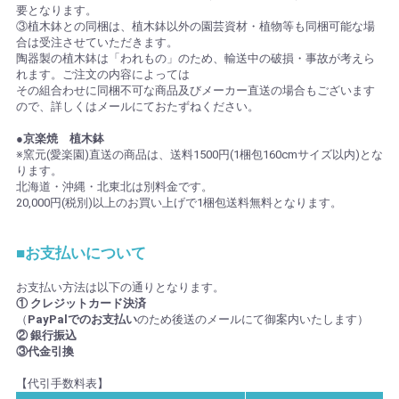
要となります。
③植木鉢との同梱は、植木鉢以外の園芸資材・植物等も同梱可能な場
合は受注させていただきます。
陶器製の植木鉢は「われもの」のため、輸送中の破損・事故が考えら
れます。ご注文の内容によっては
その組合わせに同梱不可な商品及びメーカー直送の場合もございます
ので、詳しくはメールにておたずねください。
●京楽焼 植木鉢
※窯元(愛楽園)直送の商品は、送料1500円(1梱包160cmサイズ以内)とな
ります。
北海道・沖縄・北東北は別料金です。
20,000円(税別)以上のお買い上げで1梱包送料無料となります。
■お支払いについて
お支払い方法は以下の通りとなります。
① クレジットカード決済
（
PayPalでのお支払い
のため後送のメールにて御案内いたします）
② 銀行振込
③代金引換
【代引手数料表】