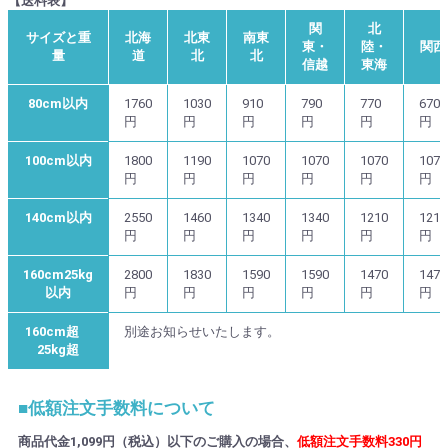
【送料表】
関
北
サイズと重
北海
北東
南東
東・
陸・
関西
量
道
北
北
信越
東海
80cm以内
1760
1030
910
790
770
670
円
円
円
円
円
円
100cm以内
1800
1190
1070
1070
1070
1070
円
円
円
円
円
円
140cm以内
2550
1460
1340
1340
1210
1210
円
円
円
円
円
円
160cm25kg
2800
1830
1590
1590
1470
1470
以内
円
円
円
円
円
円
160cm超
別途お知らせいたします。
25kg超
■低額注文手数料について
商品代金1,099円（税込）以下のご購入の場合、
低額注文手数料330円