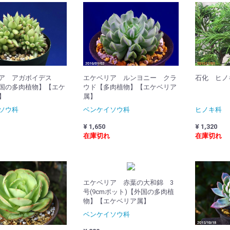
リア アガボイデス
エケベリア ルンヨニー クラ
石化 ヒノキ
国の多肉植物】【エケ
ウド【多肉植物】【エケベリア
】
属】
ソウ科
ベンケイソウ科
ヒノキ科
¥ 1,650
¥ 1,320
在庫切れ
在庫切れ
エケベリア 赤葉の大和錦 3
号(9cmポット)【外国の多肉植
物】【エケベリア属】
ベンケイソウ科