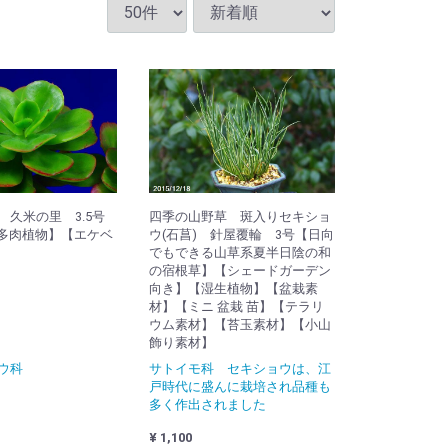
 久米の里 3.5号
四季の山野草 斑入りセキショ
m)【多肉植物】【エケベ
ウ(石菖) 針屋覆輪 3号【日向
でもできる山草系夏半日陰の和
の宿根草】【シェードガーデン
向き】【湿生植物】【盆栽素
材】【ミニ 盆栽 苗】【テラリ
ウム素材】【苔玉素材】【小山
飾り素材】
ウ科
サトイモ科 セキショウは、江
戸時代に盛んに栽培され品種も
多く作出されました
¥ 1,100