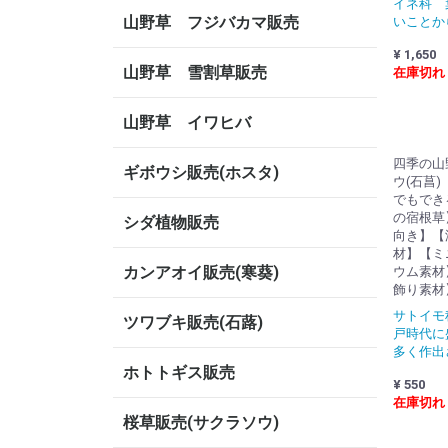
イネ科 
山野草 フジバカマ販売
いこと
¥ 1,650
山野草 雪割草販売
在庫切れ
山野草 イワヒバ
四季の山
ギボウシ販売(ホスタ)
ウ(石菖
でもでき
の宿根草
シダ植物販売
向き】【
材】【ミ
カンアオイ販売(寒葵)
ウム素材
飾り素材
サトイモ
ツワブキ販売(石蕗)
戸時代に
多く作出
ホトトギス販売
¥ 550
在庫切れ
桜草販売(サクラソウ)