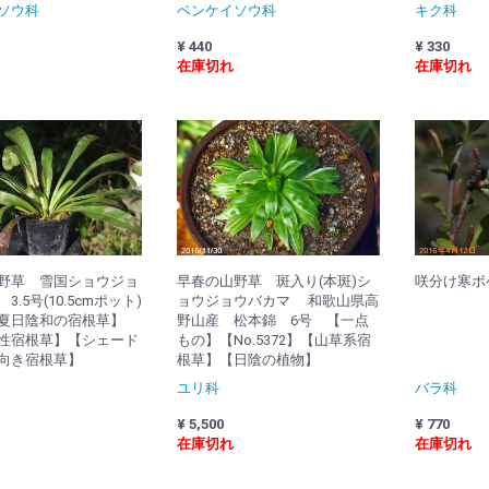
ソウ科
ベンケイソウ科
キク科
¥ 440
¥ 330
在庫切れ
在庫切れ
野草 雪国ショウジョ
早春の山野草 斑入り(本斑)シ
咲分け寒ボケ
.5号(10.5cmポット)
ョウジョウバカマ 和歌山県高
夏日陰和の宿根草】
野山産 松本錦 6号 【一点
性宿根草】【シェード
もの】【No.5372】【山草系宿
向き宿根草】
根草】【日陰の植物】
ユリ科
バラ科
¥ 5,500
¥ 770
在庫切れ
在庫切れ