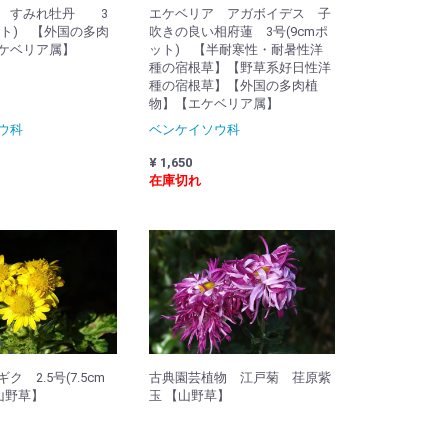
 すみれ牡丹 3
エケベリア アガボイデス 子
ット) 【外国の多肉
吹きの良い相府蓮 3号(9cmポ
ケベリア属】
ット) 【半耐寒性・耐暑性洋
種の宿根草】【野草系好日性洋
種の宿根草】【外国の多肉植
物】【エケベリア属】
ウ科
ベンケイソウ科
¥ 1,650
在庫切れ
 2.5号(7.5cm
古典園芸植物 江戸菊 荏原紫
山野草】
玉 【山野草】