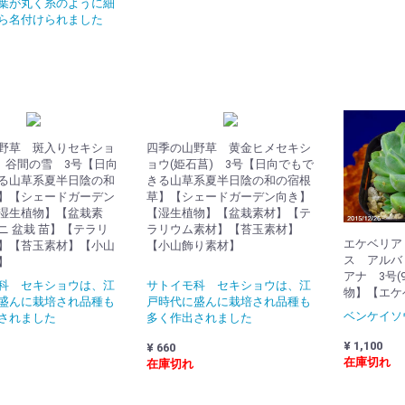
葉が丸く糸のように細
から名付けられました
野草 斑入りセキショ
四季の山野草 黄金ヒメセキシ
) 谷間の雪 3号【日向
ョウ(姫石菖) 3号【日向でもで
る山草系夏半日陰の和
きる山草系夏半日陰の和の宿根
】【シェードガーデン
草】【シェードガーデン向き】
湿生植物】【盆栽素
【湿生植物】【盆栽素材】【テ
ニ 盆栽 苗】【テラリ
ラリウム素材】【苔玉素材】
エケベリア
】【苔玉素材】【小山
【小山飾り素材】
ス アルバ
】
アナ 3号(
科 セキショウは、江
サトイモ科 セキショウは、江
物】【エケ
盛んに栽培され品種も
戸時代に盛んに栽培され品種も
ベンケイソ
されました
多く作出されました
¥ 1,100
¥ 660
在庫切れ
在庫切れ