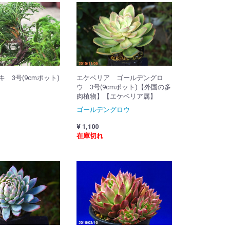
 3号(9cmポット)
エケベリア ゴールデングロ
ウ 3号(9cmポット)【外国の多
肉植物】【エケベリア属】
ゴールデングロウ
¥ 1,100
在庫切れ