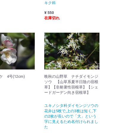
キク科
¥ 550
在庫切れ
 4号(12cm)
晩秋の山野草 ナチダイモンジ
ソウ 【山草系夏半日陰の宿根
草】【非耐暑性宿根草】【シェ
ードガーデン向き宿根草】
ユキノシタ科ダイモンジソウの
花弁は5枚で,上の3枚は短く,下
の2枚が長いので「大」という
字に見えるため名付けられまし
た