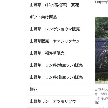
113
件
の
山野草 (和の宿根草) 茶花
ギフト向け商品
山野草 レンゲショウマ販売
山野草販売 ヤマシャクヤク
山野草 福寿草販売
山野草 ラン科(地生ラン)販売
山野草 ラン科(着生ラン)販売
餅花
白花ナン
キ 磐秋
【野草系
山野草ラン アツモリソウ
物】