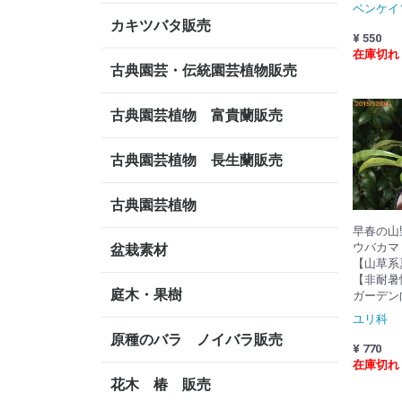
ベンケイ
カキツバタ販売
¥ 550
在庫切れ
古典園芸・伝統園芸植物販売
古典園芸植物 富貴蘭販売
古典園芸植物 長生蘭販売
古典園芸植物
早春の山
ウバカマ 3
盆栽素材
【山草系
【非耐暑
庭木・果樹
ガーデン
ユリ科
原種のバラ ノイバラ販売
¥ 770
在庫切れ
花木 椿 販売