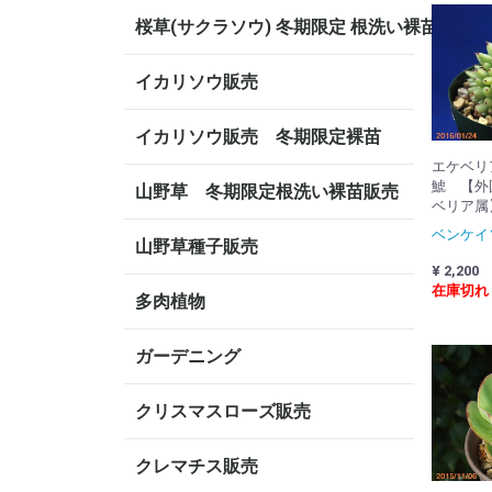
桜草(サクラソウ) 冬期限定 根洗い裸苗
イカリソウ販売
イカリソウ販売 冬期限定裸苗
エケベ
鯱 【外
山野草 冬期限定根洗い裸苗販売
ベリア属
ベンケイ
山野草種子販売
¥ 2,200
在庫切れ
多肉植物
ガーデニング
クリスマスローズ販売
クレマチス販売