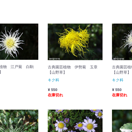
植物 江戸菊 白駒
古典園芸植物 伊勢菊 玉章
古典園芸植
】
【山野草】
【山野草】
キク科
キク科
¥ 550
¥ 550
在庫切れ
在庫切れ