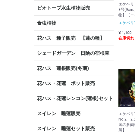
エケベ
ビオトープ水生植物販売
3号(9c
物】【エ
食虫植物
エケベリ
¥ 1,100
花ハス 種子販売 【蓮の種】
在庫切れ
シェードガーデン 日陰の宿根草
花ハス 蓮根販売(冬期)
花ハス・花蓮 ポット販売
花ハス・花蓮レンコン(蓮根)セット
スイレン 睡蓮販売
エケベ
No.2 2
国の多肉
スイレン 睡蓮セット販売
属】