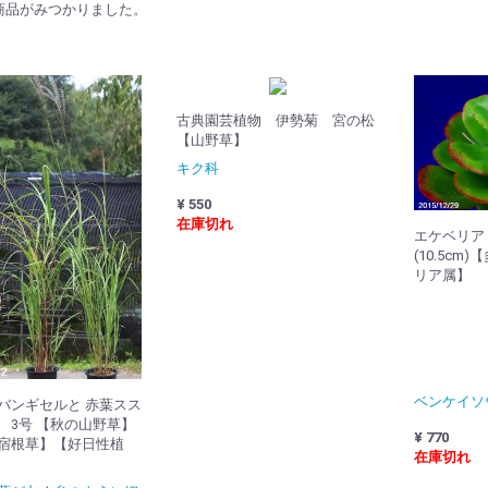
商品がみつかりました。
古典園芸植物 伊勢菊 宮の松
【山野草】
キク科
¥ 550
在庫切れ
エケベリア
(10.5c
リア属】
ベンケイソ
バンギセルと 赤葉スス
 3号 【秋の山野草】
¥ 770
宿根草】【好日性植
在庫切れ