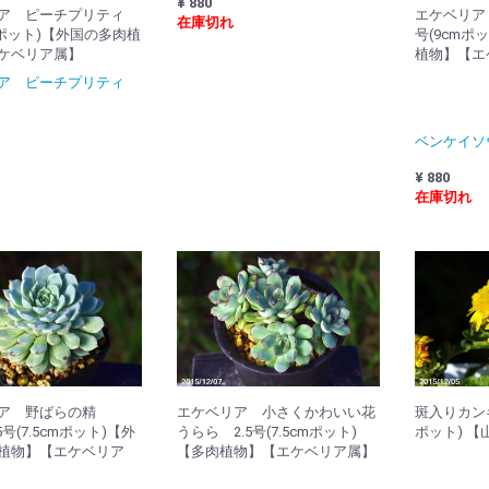
¥ 880
リア ピーチプリティ
エケベリア
在庫切れ
mポット)【外国の多肉植
号(9cmポ
ケベリア属】
植物】【エ
ア ピーチプリティ
ベンケイソ
¥ 880
在庫切れ
リア 野ばらの精
エケベリア 小さくかわいい花
斑入りカンギク
.5号(7.5cmポット)【外
うらら 2.5号(7.5cmポット)
ポット) 【
植物】【エケベリア
【多肉植物】【エケベリア属】