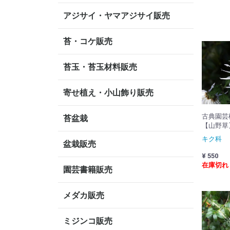
アジサイ・ヤマアジサイ販売
苔・コケ販売
苔玉・苔玉材料販売
寄せ植え・小山飾り販売
古典園芸
苔盆栽
【山野草
キク科
盆栽販売
¥ 550
在庫切れ
園芸書籍販売
メダカ販売
ミジンコ販売