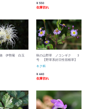
¥ 550
在庫切れ
物 伊勢菊 白玉
秋の山野草 ノコンギク 3
号 【野草系好日性宿根草】
キク科
¥ 440
在庫切れ