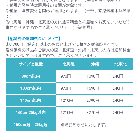
・値引き発生時は適用後の金額が対象です。
②植物、園芸資材を問わず適用されます。（一部、京楽焼植木鉢等除
く）
③北海道・沖縄・北東北の方は通常料金との差額をお支払いいただく
事になりますのでご了承ください。（下記参照）
【配送料の追加料金について】
①7,700円（税込）以上のお買い上げで１梱包の追加送料です。
送料無料の商品をご購入の際、北海道・沖縄・北東北の方は追加料金
をいただいておりますので、ご了承くださいませ。
サイズと重量
北海道
沖縄
北東北
80cm以内
970円
1090円
240円
100cm以内
970円
1690円
240円
140cm以内
1210円
2790円
240円
160cm25kg以内
1210円
3270円
240円
160cm超 25kg超
別途お知らせいたします。