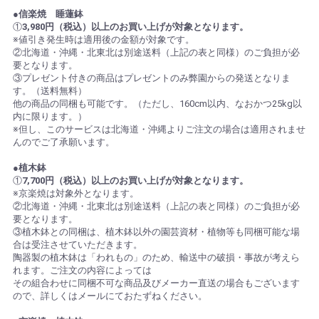
●信楽焼 睡蓮鉢
①
3,980円（税込）以上のお買い上げが対象となります。
※値引き発生時は適用後の金額が対象です。
②北海道・沖縄・北東北は別途送料（上記の表と同様）のご負担が必
要となります。
③プレゼント付きの商品はプレゼントのみ弊園からの発送となりま
す。（送料無料）
他の商品の同梱も可能です。（ただし、160cm以内、なおかつ25kg以
内に限ります。）
※但し、このサービスは北海道・沖縄よりご注文の場合は適用されませ
んのでご了承願います。
●植木鉢
①
7,700円（税込）以上のお買い上げが対象となります。
※京楽焼は対象外となります。
②北海道・沖縄・北東北は別途送料（上記の表と同様）のご負担が必
要となります。
③植木鉢との同梱は、植木鉢以外の園芸資材・植物等も同梱可能な場
合は受注させていただきます。
陶器製の植木鉢は「われもの」のため、輸送中の破損・事故が考えら
れます。ご注文の内容によっては
その組合わせに同梱不可な商品及びメーカー直送の場合もございます
ので、詳しくはメールにておたずねください。