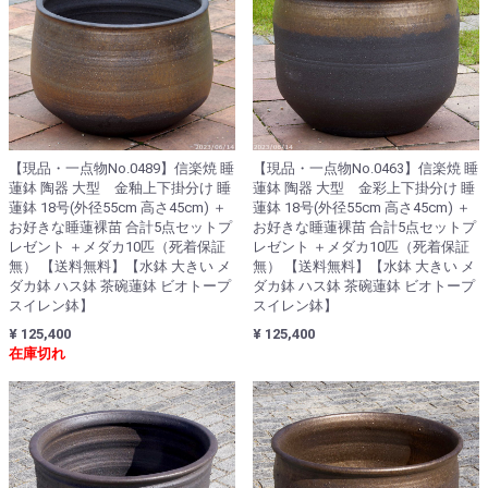
【現品・一点物No.0489】信楽焼 睡
【現品・一点物No.0463】信楽焼 睡
蓮鉢 陶器 大型 金釉上下掛分け 睡
蓮鉢 陶器 大型 金彩上下掛分け 睡
蓮鉢 18号(外径55cm 高さ45cm) ＋
蓮鉢 18号(外径55cm 高さ45cm) ＋
お好きな睡蓮裸苗 合計5点セットプ
お好きな睡蓮裸苗 合計5点セットプ
レゼント ＋メダカ10匹（死着保証
レゼント ＋メダカ10匹（死着保証
無） 【送料無料】【水鉢 大きい メ
無） 【送料無料】【水鉢 大きい メ
ダカ鉢 ハス鉢 茶碗蓮鉢 ビオトープ
ダカ鉢 ハス鉢 茶碗蓮鉢 ビオトープ
スイレン鉢】
スイレン鉢】
¥ 125,400
¥ 125,400
在庫切れ