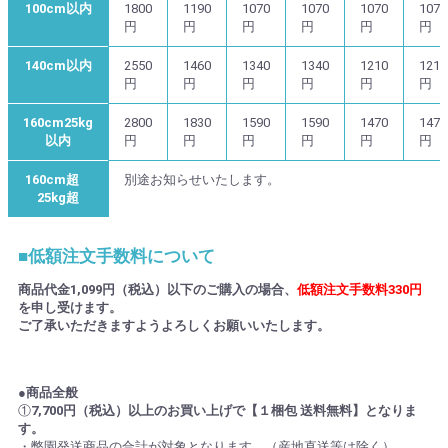
100cm以内
1800
1190
1070
1070
1070
1070
円
円
円
円
円
円
140cm以内
2550
1460
1340
1340
1210
1210
円
円
円
円
円
円
160cm25kg
2800
1830
1590
1590
1470
1470
以内
円
円
円
円
円
円
160cm超
別途お知らせいたします。
25kg超
■低額注文手数料について
商品代金1,099円（税込）以下のご購入の場合、
低額注文手数料330円
を申し受けます。
ご了承いただきますようよろしくお願いいたします。
●商品全般
①
7,700円（税込）以上のお買い上げで【１梱包 送料無料】となりま
す。
・弊園発送商品の合計が対象となります。（産地直送等は除く）