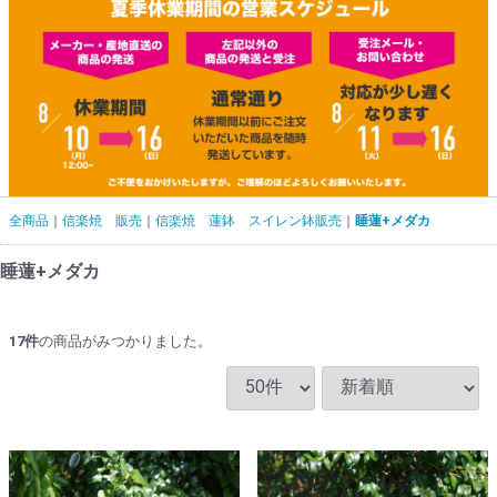
全商品
信楽焼 販売
信楽焼 蓮鉢 スイレン鉢販売
睡蓮+メダカ
睡蓮+メダカ
17
件
の商品がみつかりました。