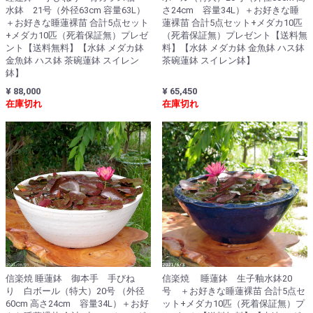
水鉢 21号（外径63cm 容量63L）
さ24cm 容量34L）＋お好きな睡
＋お好きな睡蓮裸苗 合計5点セット
蓮裸苗 合計5点セット+メダカ10匹
+メダカ10匹（死着保証無）プレゼ
（死着保証無）プレゼント【送料無
ント【送料無料】【水鉢 メダカ鉢
料】【水鉢 メダカ鉢 金魚鉢 ハス鉢
金魚鉢 ハス鉢 茶碗蓮鉢 スイレン
茶碗蓮鉢 スイレン鉢】
鉢】
¥ 88,000
¥ 65,450
在庫切れ
在庫切れ
信楽焼 睡蓮鉢 御本手 手びね
信楽焼 睡蓮鉢 生子釉水鉢20
り 白ボール（特大）20号 （外径
号 ＋お好きな睡蓮裸苗 合計5点セ
60cm 高さ24cm 容量34L）＋お好
ット+メダカ10匹（死着保証無）プ