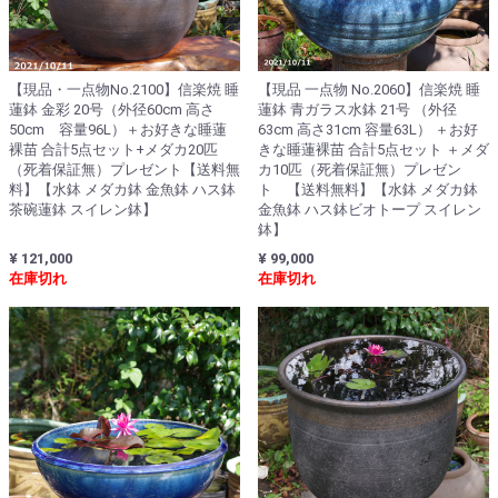
【現品・一点物No.2100】信楽焼 睡
【現品 一点物 No.2060】信楽焼 睡
蓮鉢 金彩 20号（外径60cm 高さ
蓮鉢 青ガラス水鉢 21号 （外径
50cm 容量96L）＋お好きな睡蓮
63cm 高さ31cm 容量63L） ＋お好
裸苗 合計5点セット+メダカ20匹
きな睡蓮裸苗 合計5点セット ＋メダ
（死着保証無）プレゼント【送料無
カ10匹（死着保証無）プレゼン
料】【水鉢 メダカ鉢 金魚鉢 ハス鉢
ト 【送料無料】【水鉢 メダカ鉢
茶碗蓮鉢 スイレン鉢】
金魚鉢 ハス鉢ビオトープ スイレン
鉢】
¥ 121,000
¥ 99,000
在庫切れ
在庫切れ