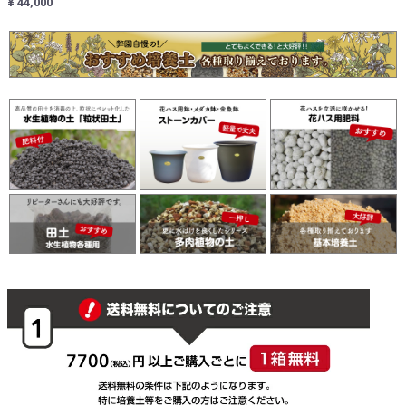
¥ 44,000