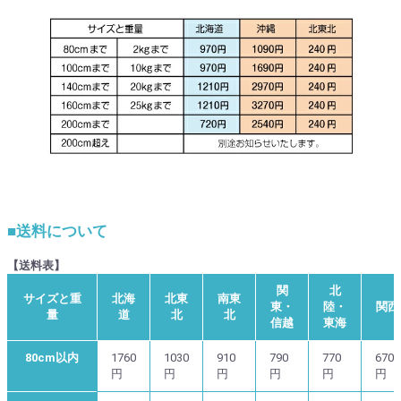
■送料について
【送料表】
関
北
サイズと重
北海
北東
南東
東・
陸・
関西
量
道
北
北
信越
東海
80cm以内
1760
1030
910
790
770
670
円
円
円
円
円
円