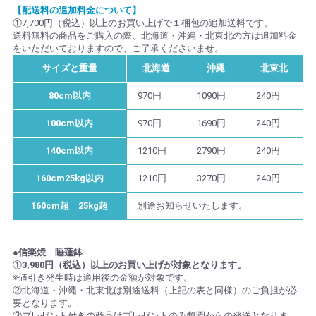
【配送料の追加料金について】
①7,700円（税込）以上のお買い上げで１梱包の追加送料です。
送料無料の商品をご購入の際、北海道・沖縄・北東北の方は追加料金
をいただいておりますので、ご了承くださいませ。
サイズと重量
北海道
沖縄
北東北
80cm以内
970円
1090円
240円
100cm以内
970円
1690円
240円
140cm以内
1210円
2790円
240円
160cm25kg以内
1210円
3270円
240円
160cm超 25kg超
別途お知らせいたします。
●信楽焼 睡蓮鉢
①
3,980円（税込）以上のお買い上げが対象となります。
※値引き発生時は適用後の金額が対象です。
②北海道・沖縄・北東北は別途送料（上記の表と同様）のご負担が必
要となります。
③プレゼント付きの商品はプレゼントのみ弊園からの発送となりま