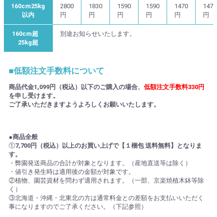
160cm25kg
2800
1830
1590
1590
1470
1470
以内
円
円
円
円
円
円
160cm超
別途お知らせいたします。
25kg超
■低額注文手数料について
商品代金1,099円（税込）以下のご購入の場合、
低額注文手数料330円
を申し受けます。
ご了承いただきますようよろしくお願いいたします。
●商品全般
①
7,700円（税込）以上のお買い上げで【１梱包 送料無料】となりま
す。
・弊園発送商品の合計が対象となります。（産地直送等は除く）
・値引き発生時は適用後の金額が対象です。
②植物、園芸資材を問わず適用されます。（一部、京楽焼植木鉢等除
く）
③北海道・沖縄・北東北の方は通常料金との差額をお支払いいただく
事になりますのでご了承ください。（下記参照）