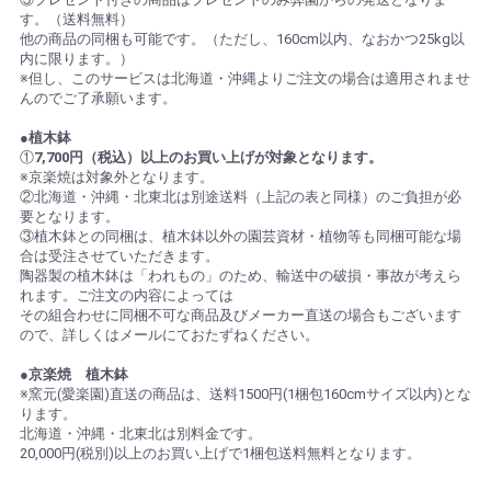
す。（送料無料）
他の商品の同梱も可能です。（ただし、160cm以内、なおかつ25kg以
内に限ります。）
※但し、このサービスは北海道・沖縄よりご注文の場合は適用されませ
んのでご了承願います。
●植木鉢
①
7,700円（税込）以上のお買い上げが対象となります。
※京楽焼は対象外となります。
②北海道・沖縄・北東北は別途送料（上記の表と同様）のご負担が必
要となります。
③植木鉢との同梱は、植木鉢以外の園芸資材・植物等も同梱可能な場
合は受注させていただきます。
陶器製の植木鉢は「われもの」のため、輸送中の破損・事故が考えら
れます。ご注文の内容によっては
その組合わせに同梱不可な商品及びメーカー直送の場合もございます
ので、詳しくはメールにておたずねください。
●京楽焼 植木鉢
※窯元(愛楽園)直送の商品は、送料1500円(1梱包160cmサイズ以内)とな
ります。
北海道・沖縄・北東北は別料金です。
20,000円(税別)以上のお買い上げで1梱包送料無料となります。