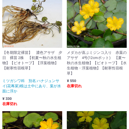
【冬期限定裸苗】 濃色アサザ 夕
メダカが喜ぶミジンコ入り 赤葉の
日 裸苗 2株 【初夏〜秋の水生植
アサザ 4号(12cmポット) 【夏〜
物】【ビオトープ】【浮葉植物】
秋の水生植物】【ビオトープ】【水
【耐寒性宿根草】
生植物・浮葉植物】【耐寒性宿根
草】
ミツガシワ科 別名:ハナジュンサ
¥ 550
イ(花蓴菜)根は土中にあり、葉が水
在庫切れ
面に浮か
¥ 330
在庫切れ