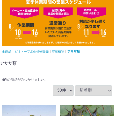
全商品
ビオトープ水生植物販売
浮葉植物
アサザ類
アサザ類
4
件
の商品がみつかりました。