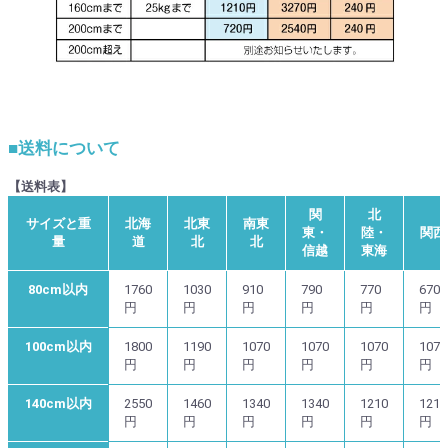
■送料について
【送料表】
関
北
サイズと重
北海
北東
南東
東・
陸・
関西
量
道
北
北
信越
東海
80cm以内
1760
1030
910
790
770
670
円
円
円
円
円
円
100cm以内
1800
1190
1070
1070
1070
1070
円
円
円
円
円
円
140cm以内
2550
1460
1340
1340
1210
1210
円
円
円
円
円
円