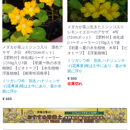
メダカが喜ぶ生きたミジンコ入り
レモンイエローのアサザ 4号
(12cmポット) 【肥料付】IB化成
(バーティーラージ)10g入り1袋
メダカが喜ぶミジンコ入り 濃色ア
【初夏～夏の水生植物、水草】【ビ
サザ 夕日 4号(12cmポット)
オトープ】【浮葉植物】
【肥料付】IB化成(バーティーラー
ミツガシワ科 別名:ハナジュンサ
ジ)10g入り1袋 【初夏〜秋の水生
イ(花蓴菜)根は土中にあり、葉が水
植物】【ビオトープ】【水生植物・
面に浮か
浮葉植物】【耐寒性宿根草】
¥ 550
ミツガシワ科 別名:ハナジュンサ
在庫切れ
イ(花蓴菜)根は土中にあり、葉が水
面に浮か
¥ 660