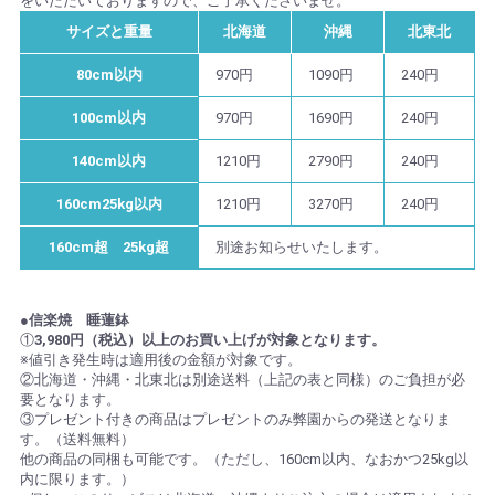
をいただいておりますので、ご了承くださいませ。
サイズと重量
北海道
沖縄
北東北
80cm以内
970円
1090円
240円
100cm以内
970円
1690円
240円
140cm以内
1210円
2790円
240円
160cm25kg以内
1210円
3270円
240円
160cm超 25kg超
別途お知らせいたします。
●信楽焼 睡蓮鉢
①
3,980円（税込）以上のお買い上げが対象となります。
※値引き発生時は適用後の金額が対象です。
②北海道・沖縄・北東北は別途送料（上記の表と同様）のご負担が必
要となります。
③プレゼント付きの商品はプレゼントのみ弊園からの発送となりま
す。（送料無料）
他の商品の同梱も可能です。（ただし、160cm以内、なおかつ25kg以
内に限ります。）