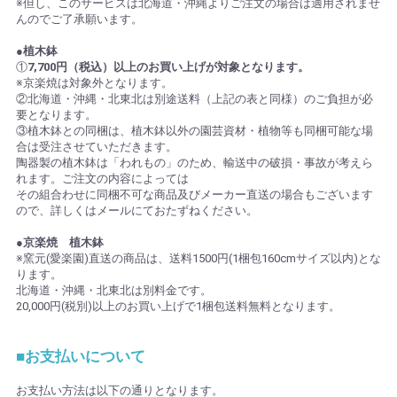
※但し、このサービスは北海道・沖縄よりご注文の場合は適用されませ
んのでご了承願います。
●植木鉢
①
7,700円（税込）以上のお買い上げが対象となります。
※京楽焼は対象外となります。
②北海道・沖縄・北東北は別途送料（上記の表と同様）のご負担が必
要となります。
③植木鉢との同梱は、植木鉢以外の園芸資材・植物等も同梱可能な場
合は受注させていただきます。
陶器製の植木鉢は「われもの」のため、輸送中の破損・事故が考えら
れます。ご注文の内容によっては
その組合わせに同梱不可な商品及びメーカー直送の場合もございます
ので、詳しくはメールにておたずねください。
●京楽焼 植木鉢
※窯元(愛楽園)直送の商品は、送料1500円(1梱包160cmサイズ以内)とな
ります。
北海道・沖縄・北東北は別料金です。
20,000円(税別)以上のお買い上げで1梱包送料無料となります。
■お支払いについて
お支払い方法は以下の通りとなります。