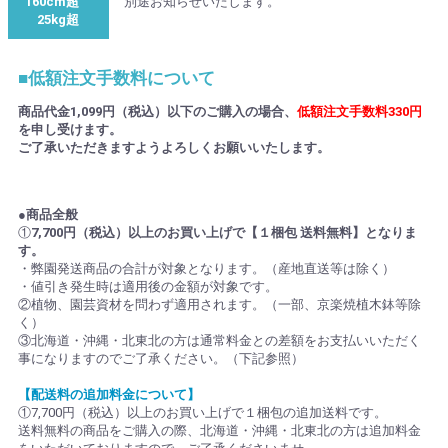
160cm超
別途お知らせいたします。
25kg超
■低額注文手数料について
商品代金1,099円（税込）以下のご購入の場合、
低額注文手数料330円
を申し受けます。
ご了承いただきますようよろしくお願いいたします。
●商品全般
①
7,700円（税込）以上のお買い上げで【１梱包 送料無料】となりま
す。
・弊園発送商品の合計が対象となります。（産地直送等は除く）
・値引き発生時は適用後の金額が対象です。
②植物、園芸資材を問わず適用されます。（一部、京楽焼植木鉢等除
く）
③北海道・沖縄・北東北の方は通常料金との差額をお支払いいただく
事になりますのでご了承ください。（下記参照）
【配送料の追加料金について】
①7,700円（税込）以上のお買い上げで１梱包の追加送料です。
送料無料の商品をご購入の際、北海道・沖縄・北東北の方は追加料金