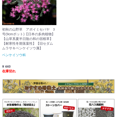
初秋の山野草 アポイミセバヤ 3
号(9cmポット)【日本の多肉植物】
【山草系夏半日陰の和の宿根草】
【耐寒性冬期落葉性】【旧セダム
ムラサキベンケイソウ属】
ベンケイソウ科
¥ 440
在庫切れ