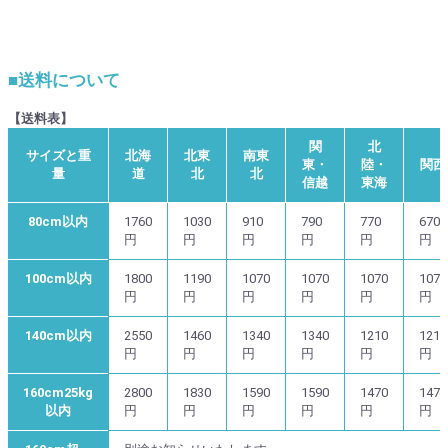
■送料について
【送料表】
関
北
サイズと重
北海
北東
南東
東・
陸・
関西
量
道
北
北
信越
東海
80cm以内
1760
1030
910
790
770
670
円
円
円
円
円
円
100cm以内
1800
1190
1070
1070
1070
1070
円
円
円
円
円
円
140cm以内
2550
1460
1340
1340
1210
1210
円
円
円
円
円
円
160cm25kg
2800
1830
1590
1590
1470
1470
以内
円
円
円
円
円
円