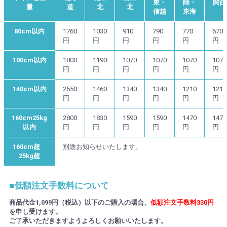
東・
陸・
関西
量
道
北
北
信越
東海
80cm以内
1760
1030
910
790
770
670
円
円
円
円
円
円
100cm以内
1800
1190
1070
1070
1070
1070
円
円
円
円
円
円
140cm以内
2550
1460
1340
1340
1210
1210
円
円
円
円
円
円
160cm25kg
2800
1830
1590
1590
1470
1470
以内
円
円
円
円
円
円
160cm超
別途お知らせいたします。
25kg超
■低額注文手数料について
商品代金1,099円（税込）以下のご購入の場合、
低額注文手数料330円
を申し受けます。
ご了承いただきますようよろしくお願いいたします。