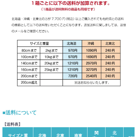
■送料について
【送料表】
関
北
サイズと重
北海
北東
南東