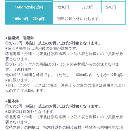
160cm25kg以内
1210円
3270円
240円
160cm超 25kg超
別途お知らせいたします。
●信楽焼 睡蓮鉢
①
3,980円（税込）以上のお買い上げが対象となります。
※値引き発生時は適用後の金額が対象です。
②北海道・沖縄・北東北は別途送料（上記の表と同様）のご負担が必
要となります。
③プレゼント付きの商品はプレゼントのみ弊園からの発送となりま
す。（送料無料）
他の商品の同梱も可能です。（ただし、160cm以内、なおかつ25kg以
内に限ります。）
※但し、このサービスは北海道・沖縄よりご注文の場合は適用されませ
んのでご了承願います。
●植木鉢
①
7,700円（税込）以上のお買い上げが対象となります。
※京楽焼は対象外となります。
②北海道・沖縄・北東北は別途送料（上記の表と同様）のご負担が必
要となります。
③植木鉢との同梱は、植木鉢以外の園芸資材・植物等も同梱可能な場