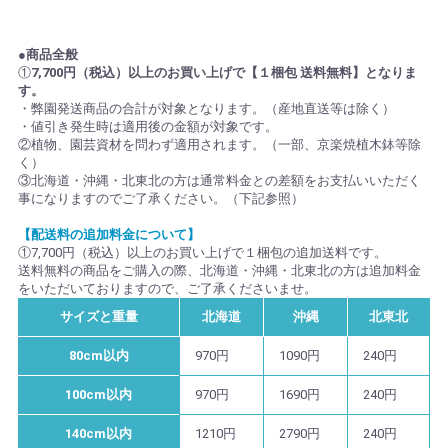
●商品全般
①
7,700円（税込）以上のお買い上げで【１梱包 送料無料】となりま
す。
・弊園発送商品の合計が対象となります。（産地直送等は除く）
・値引き発生時は適用後の金額が対象です。
②植物、園芸資材を問わず適用されます。（一部、京楽焼植木鉢等除
く）
③北海道・沖縄・北東北の方は通常料金との差額をお支払いいただく
事になりますのでご了承ください。（下記参照）
【配送料の追加料金について】
①7,700円（税込）以上のお買い上げで１梱包の追加送料です。
送料無料の商品をご購入の際、北海道・沖縄・北東北の方は追加料金
をいただいておりますので、ご了承くださいませ。
サイズと重量
北海道
沖縄
北東北
80cm以内
970円
1090円
240円
100cm以内
970円
1690円
240円
140cm以内
1210円
2790円
240円