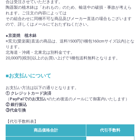
合は受注させていただきます。
陶器製の植木鉢は「われもの」のため、輸送中の破損・事故が考えら
れます。ご注文の内容によっては
その組合わせに同梱不可な商品及びメーカー直送の場合もございます
ので、詳しくはメールにておたずねください。
●京楽焼 植木鉢
※窯元(愛楽園)直送の商品は、送料1500円(1梱包160cmサイズ以内)とな
ります。
北海道・沖縄・北東北は別料金です。
20,000円(税別)以上のお買い上げで1梱包送料無料となります。
■お支払いについて
お支払い方法は以下の通りとなります。
① クレジットカード決済
（
PayPalでのお支払い
のため後送のメールにて御案内いたします）
② 銀行振込
③代金引換
【代引手数料表】
商品価格合計
代引手数料