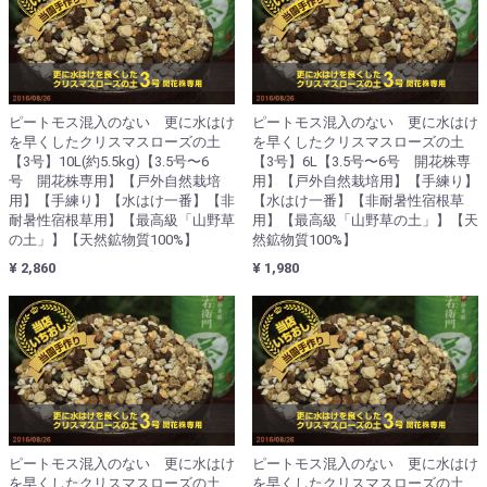
ピートモス混入のない 更に水はけ
ピートモス混入のない 更に水はけ
を早くしたクリスマスローズの土
を早くしたクリスマスローズの土
【3号】10L(約5.5kg)【3.5号〜6
【3号】6L【3.5号〜6号 開花株専
号 開花株専用】【戸外自然栽培
用】【戸外自然栽培用】【手練り】
用】【手練り】【水はけ一番】【非
【水はけ一番】【非耐暑性宿根草
耐暑性宿根草用】【最高級「山野草
用】【最高級「山野草の土」】【天
の土」】【天然鉱物質100%】
然鉱物質100%】
¥ 2,860
¥ 1,980
ピートモス混入のない 更に水はけ
ピートモス混入のない 更に水はけ
を早くしたクリスマスローズの土
を早くしたクリスマスローズの土