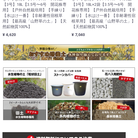
【3号】18L【3.5号〜6号 開花株専
【3号】18L×2袋【3.5号〜6号 開
用】【戸外自然栽培用】【手練り】
花株専用】【戸外自然栽培用】【手
【水はけ一番】【非耐暑性宿根草
練り】【水はけ一番】【非耐暑性宿
用】【最高級「山野草の土」】【天
根草用】【最高級「山野草の土」】
然鉱物質100%】
【天然鉱物質100%】
¥ 4,620
¥ 7,040