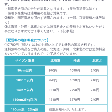
す。
・弊園発送商品の合計が対象となります。（産地直送等は除く）
・値引き発生時は適用後の金額が対象です。
②植物、園芸資材を問わず適用されます。（一部、京楽焼植木鉢等除
く）
③北海道・沖縄・北東北の方は通常料金との差額をお支払いいただく
事になりますのでご了承ください。（下記参照）
【配送料の追加料金について】
①7,700円（税込）以上のお買い上げで１梱包の追加送料です。
送料無料の商品をご購入の際、北海道・沖縄・北東北の方は追加料金
をいただいておりますので、ご了承くださいませ。
サイズと重量
北海道
沖縄
北東北
80cm以内
970円
1090円
240円
100cm以内
970円
1690円
240円
140cm以内
1210円
2790円
240円
160cm25kg以内
1210円
3270円
240円
160cm超 25kg超
別途お知らせいたします。