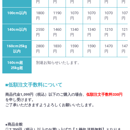
円
円
円
円
円
円
100cm以内
1800
1190
1070
1070
1070
1070
円
円
円
円
円
円
140cm以内
2550
1460
1340
1340
1210
1210
円
円
円
円
円
円
160cm25kg
2800
1830
1590
1590
1470
1470
以内
円
円
円
円
円
円
160cm超
別途お知らせいたします。
25kg超
■低額注文手数料について
商品代金1,099円（税込）以下のご購入の場合、
低額注文手数料330円
を申し受けます。
ご了承いただきますようよろしくお願いいたします。
●商品全般
①
7,700円（税込）以上のお買い上げで【１梱包 送料無料】となりま