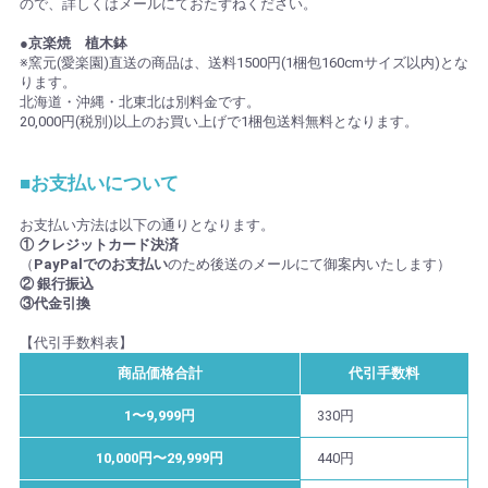
ので、詳しくはメールにておたずねください。
●京楽焼 植木鉢
※窯元(愛楽園)直送の商品は、送料1500円(1梱包160cmサイズ以内)とな
ります。
北海道・沖縄・北東北は別料金です。
20,000円(税別)以上のお買い上げで1梱包送料無料となります。
■お支払いについて
お支払い方法は以下の通りとなります。
① クレジットカード決済
（
PayPalでのお支払い
のため後送のメールにて御案内いたします）
② 銀行振込
③代金引換
【代引手数料表】
商品価格合計
代引手数料
1〜9,999円
330円
10,000円〜29,999円
440円