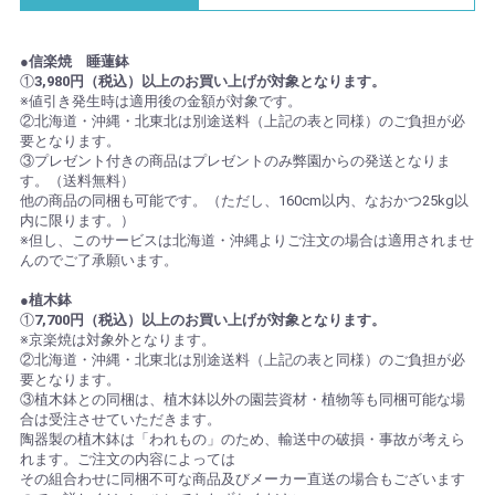
●信楽焼 睡蓮鉢
①
3,980円（税込）以上のお買い上げが対象となります。
※値引き発生時は適用後の金額が対象です。
②北海道・沖縄・北東北は別途送料（上記の表と同様）のご負担が必
要となります。
③プレゼント付きの商品はプレゼントのみ弊園からの発送となりま
す。（送料無料）
他の商品の同梱も可能です。（ただし、160cm以内、なおかつ25kg以
内に限ります。）
※但し、このサービスは北海道・沖縄よりご注文の場合は適用されませ
んのでご了承願います。
●植木鉢
①
7,700円（税込）以上のお買い上げが対象となります。
※京楽焼は対象外となります。
②北海道・沖縄・北東北は別途送料（上記の表と同様）のご負担が必
要となります。
③植木鉢との同梱は、植木鉢以外の園芸資材・植物等も同梱可能な場
合は受注させていただきます。
陶器製の植木鉢は「われもの」のため、輸送中の破損・事故が考えら
れます。ご注文の内容によっては
その組合わせに同梱不可な商品及びメーカー直送の場合もございます