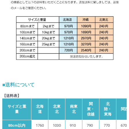
■送料について
【送料表】
関
北
サイズと重
北海
北東
南東
東・
陸・
関西
量
道
北
北
信越
東海
80cm以内
1760
1030
910
790
770
670