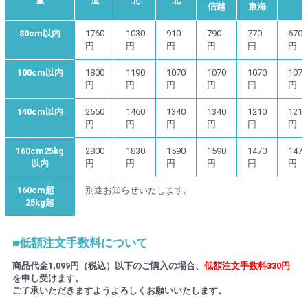
量
道
北
北
信越
東海
80cm以内
1760
1030
910
790
770
670
円
円
円
円
円
円
100cm以内
1800
1190
1070
1070
1070
1070
円
円
円
円
円
円
140cm以内
2550
1460
1340
1340
1210
1210
円
円
円
円
円
円
160cm25kg
2800
1830
1590
1590
1470
1470
以内
円
円
円
円
円
円
160cm超
別途お知らせいたします。
25kg超
■低額注文手数料について
商品代金1,099円（税込）以下のご購入の場合、
低額注文手数料330円
を申し受けます。
ご了承いただきますようよろしくお願いいたします。