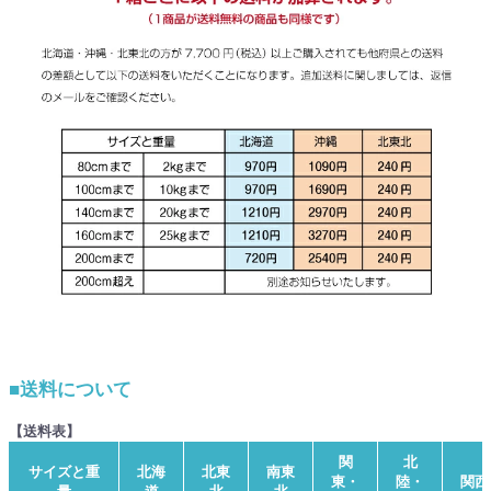
■送料について
【送料表】
関
北
サイズと重
北海
北東
南東
東・
陸・
関西