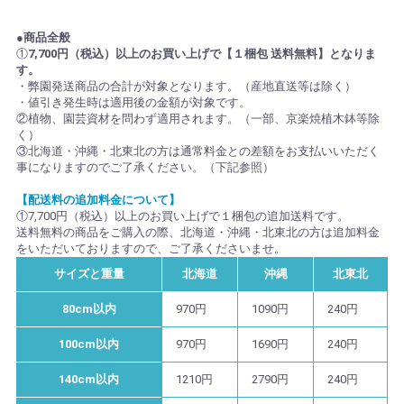
●商品全般
①
7,700円（税込）以上のお買い上げで【１梱包 送料無料】となりま
す。
・弊園発送商品の合計が対象となります。（産地直送等は除く）
・値引き発生時は適用後の金額が対象です。
②植物、園芸資材を問わず適用されます。（一部、京楽焼植木鉢等除
く）
③北海道・沖縄・北東北の方は通常料金との差額をお支払いいただく
事になりますのでご了承ください。（下記参照）
【配送料の追加料金について】
①7,700円（税込）以上のお買い上げで１梱包の追加送料です。
送料無料の商品をご購入の際、北海道・沖縄・北東北の方は追加料金
をいただいておりますので、ご了承くださいませ。
サイズと重量
北海道
沖縄
北東北
80cm以内
970円
1090円
240円
100cm以内
970円
1690円
240円
140cm以内
1210円
2790円
240円