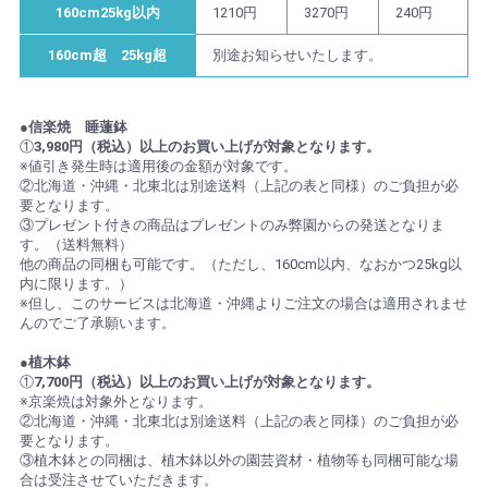
160cm25kg以内
1210円
3270円
240円
160cm超 25kg超
別途お知らせいたします。
●信楽焼 睡蓮鉢
①
3,980円（税込）以上のお買い上げが対象となります。
※値引き発生時は適用後の金額が対象です。
②北海道・沖縄・北東北は別途送料（上記の表と同様）のご負担が必
要となります。
③プレゼント付きの商品はプレゼントのみ弊園からの発送となりま
す。（送料無料）
他の商品の同梱も可能です。（ただし、160cm以内、なおかつ25kg以
内に限ります。）
※但し、このサービスは北海道・沖縄よりご注文の場合は適用されませ
んのでご了承願います。
●植木鉢
①
7,700円（税込）以上のお買い上げが対象となります。
※京楽焼は対象外となります。
②北海道・沖縄・北東北は別途送料（上記の表と同様）のご負担が必
要となります。
③植木鉢との同梱は、植木鉢以外の園芸資材・植物等も同梱可能な場
合は受注させていただきます。