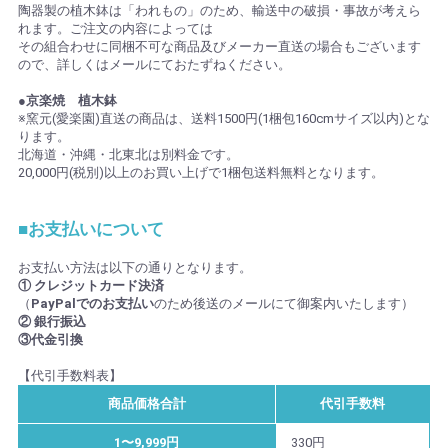
陶器製の植木鉢は「われもの」のため、輸送中の破損・事故が考えら
れます。ご注文の内容によっては
その組合わせに同梱不可な商品及びメーカー直送の場合もございます
ので、詳しくはメールにておたずねください。
●京楽焼 植木鉢
※窯元(愛楽園)直送の商品は、送料1500円(1梱包160cmサイズ以内)とな
ります。
北海道・沖縄・北東北は別料金です。
20,000円(税別)以上のお買い上げで1梱包送料無料となります。
■お支払いについて
お支払い方法は以下の通りとなります。
① クレジットカード決済
（
PayPalでのお支払い
のため後送のメールにて御案内いたします）
② 銀行振込
③代金引換
【代引手数料表】
商品価格合計
代引手数料
1〜9,999円
330円