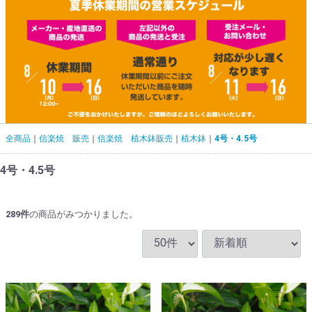
全商品
信楽焼 販売
信楽焼 植木鉢販売
植木鉢
4号・4.5号
4号・4.5号
289
件
の商品がみつかりました。