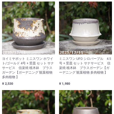
ヨイミヤポット ミニスワン ホワイ
ミニスワン UFO シロパープル 4.5
ト/ゴールド 4号 + 受皿 セット サナ
号 + 受皿 セット サナサービス 信
サービス 信楽焼 植木鉢 プラス
楽焼 植木鉢 プラスガーデン【ガ
ガーデン【ガーデニング 観葉植物
ーデニング 観葉植物 多肉植物 】
多肉植物 】
¥ 2,530
¥ 1,980