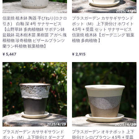
信楽焼 植木鉢 陶器 手びねり(ロクロ
プラスガーデン カササギサウンド
引き) 白釉 深 4号 サナサービス
ポット（M） 上下掛分け ホワイト
【山野草鉢 多肉植物鉢 サボテン鉢
4.5号 + 受皿 セット サナサービス
盆栽鉢 花木樹木苗 果樹苗 アガベ 塊
信楽焼 植木鉢【ガーデニング 観葉
根植物 珍奇植物 ビザールプランツ
植物 多肉植物 】
蘭ラン科植物 観葉植物】
¥ 5,447
¥ 2,915
プラスガーデン カササギサウンド
プラスガーデン オキナポット 上下
ポット（M） 上下掛分け ダークブ
掛分け シロ/ブラウン 4.5号 + 受皿