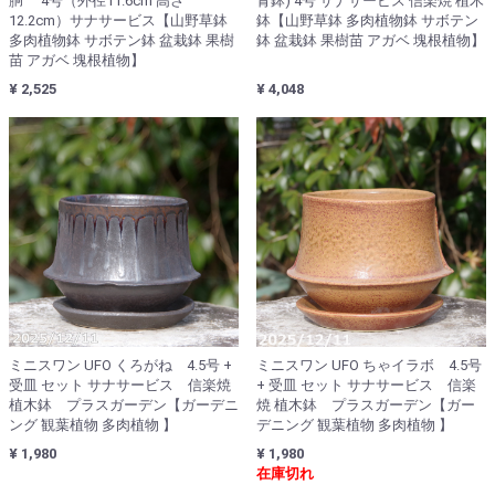
胴 4号（外径11.6cm 高さ
青鉢) 4号 サナサービス 信楽焼 植木
12.2cm）サナサービス【山野草鉢
鉢【山野草鉢 多肉植物鉢 サボテン
多肉植物鉢 サボテン鉢 盆栽鉢 果樹
鉢 盆栽鉢 果樹苗 アガベ 塊根植物】
苗 アガベ 塊根植物】
¥ 2,525
¥ 4,048
ミニスワン UFO くろがね 4.5号 +
ミニスワン UFO ちゃイラボ 4.5号
受皿 セット サナサービス 信楽焼
+ 受皿 セット サナサービス 信楽
植木鉢 プラスガーデン【ガーデニ
焼 植木鉢 プラスガーデン【ガー
ング 観葉植物 多肉植物 】
デニング 観葉植物 多肉植物 】
¥ 1,980
¥ 1,980
在庫切れ