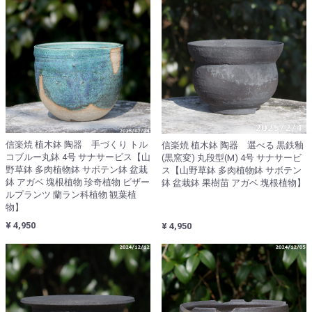
信楽焼 植木鉢 陶器 手づくり トル
信楽焼 植木鉢 陶器 選べる 黒鉄釉
コブルー丸鉢 4号 サナサービス【山
(黒窯変) 丸段型(M) 4号 サナサービ
野草鉢 多肉植物鉢 サボテン鉢 盆栽
ス【山野草鉢 多肉植物鉢 サボテン
鉢 アガベ 塊根植物 珍奇植物 ビザー
鉢 盆栽鉢 果樹苗 アガベ 塊根植物】
ルプランツ 蘭ラン科植物 観葉植
物】
¥ 4,950
¥ 4,950