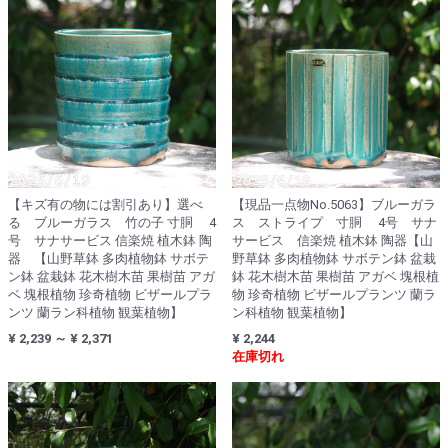
【キズ有の物には割引あり】選べ
【現品一点物No.5063】ブルーガラ
る ブルーガラス 竹の子 寸胴 4
ス ストライプ 寸胴 4号 サナ
号 サナサービス 信楽焼 植木鉢 陶
サービス 信楽焼 植木鉢 陶器【山
器 【山野草鉢 多肉植物鉢 サボテ
野草鉢 多肉植物鉢 サボテン鉢 盆栽
ン鉢 盆栽鉢 花木樹木苗 果樹苗 アガ
鉢 花木樹木苗 果樹苗 アガベ 塊根植
ベ 塊根植物 珍奇植物 ビザールプラ
物 珍奇植物 ビザールプランツ 蘭ラ
ンツ 蘭ラン科植物 観葉植物】
ン科植物 観葉植物】
¥ 2,239 ～ ¥ 2,371
¥ 2,244
在庫切れ