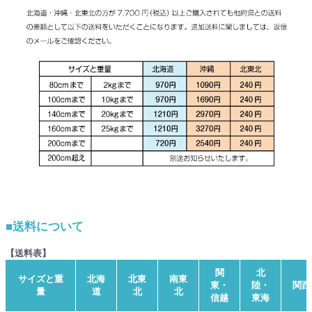
■送料について
【送料表】
関
北
サイズと重
北海
北東
南東
東・
陸・
関西
量
道
北
北
信越
東海