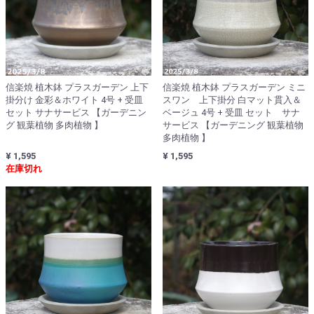
信楽焼 植木鉢 プラスガーデン 上下
信楽焼 植木鉢 プラスガーデン ミニ
掛分け 金彩＆ホワイト 4号 + 受皿
スワン 上下掛分 白マット貫入＆
セット サナサービス 【ガーデニン
ベージュ 4号 + 受皿 セット サナ
グ 観葉植物 多肉植物 】
サービス 【ガーデニング 観葉植物
多肉植物 】
¥ 1,595
¥ 1,595
在庫切れ