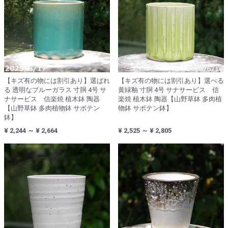
【キズ有の物には割引あり】選ばれ
【キズ有の物には割引あり】選べる
る 透明なブルーガラス 寸胴 4号 サ
黄緑釉 寸胴 4号 サナサービス 信
ナサービス 信楽焼 植木鉢 陶器
楽焼 植木鉢 陶器【山野草鉢 多肉植
【山野草鉢 多肉植物鉢 サボテン
物鉢 サボテン鉢】
鉢】
¥ 2,244 ～ ¥ 2,664
¥ 2,525 ～ ¥ 2,805