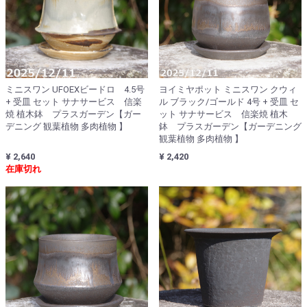
ミニスワン UFOEXビードロ 4.5号
ヨイミヤポット ミニスワン クウィ
+ 受皿 セット サナサービス 信楽
ル ブラック/ゴールド 4号 + 受皿 セ
焼 植木鉢 プラスガーデン【ガー
ット サナサービス 信楽焼 植木
デニング 観葉植物 多肉植物 】
鉢 プラスガーデン【ガーデニング
観葉植物 多肉植物 】
¥ 2,640
¥ 2,420
在庫切れ