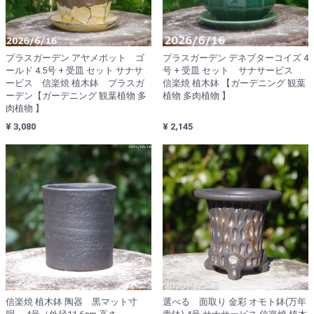
プラスガーデン アヤメポット ゴ
プラスガーデン デネブターコイズ 4
ールド 4.5号 + 受皿 セット サナサ
号 + 受皿 セット サナサービス
ービス 信楽焼 植木鉢 プラスガ
信楽焼 植木鉢 【ガーデニング 観葉
ーデン【ガーデニング 観葉植物 多
植物 多肉植物 】
肉植物 】
¥ 3,080
¥ 2,145
信楽焼 植木鉢 陶器 黒マット寸
選べる 面取り 金彩 オモト鉢(万年