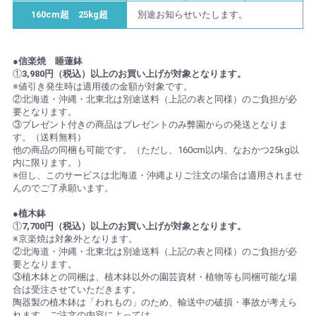
160cm超 25kg超
別途お知らせいたします。
●信楽焼 睡蓮鉢
①
3,980円（税込）以上のお買い上げが対象となります。
※値引き発生時は適用後の金額が対象です。
②北海道・沖縄・北東北は別途送料（上記の表と同様）のご負担が必
要となります。
③プレゼント付きの商品はプレゼントのみ弊園からの発送となりま
す。（送料無料）
他の商品の同梱も可能です。（ただし、160cm以内、なおかつ25kg以
内に限ります。）
※但し、このサービスは北海道・沖縄よりご注文の場合は適用されませ
んのでご了承願います。
●植木鉢
①
7,700円（税込）以上のお買い上げが対象となります。
※京楽焼は対象外となります。
②北海道・沖縄・北東北は別途送料（上記の表と同様）のご負担が必
要となります。
③植木鉢との同梱は、植木鉢以外の園芸資材・植物等も同梱可能な場
合は受注させていただきます。
陶器製の植木鉢は「われもの」のため、輸送中の破損・事故が考えら
れます。ご注文の内容によっては