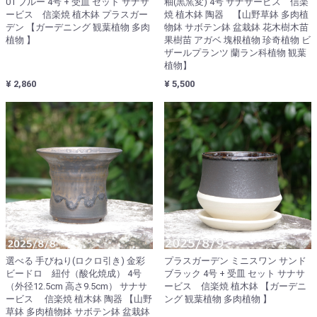
01 ブルー 4号 + 受皿 セット サナサ
釉(黒窯変) 4号 サナサービス 信楽
ービス 信楽焼 植木鉢 プラスガー
焼 植木鉢 陶器 【山野草鉢 多肉植
デン 【ガーデニング 観葉植物 多肉
物鉢 サボテン鉢 盆栽鉢 花木樹木苗
植物 】
果樹苗 アガベ 塊根植物 珍奇植物 ビ
ザールプランツ 蘭ラン科植物 観葉
植物】
¥ 2,860
¥ 5,500
選べる 手びねり(ロクロ引き) 金彩
プラスガーデン ミニスワン サンド
ビードロ 紐付（酸化焼成） 4号
ブラック 4号 + 受皿 セット サナサ
（外径12.5cm 高さ9.5cm） サナサ
ービス 信楽焼 植木鉢 【ガーデニ
ービス 信楽焼 植木鉢 陶器 【山野
ング 観葉植物 多肉植物 】
草鉢 多肉植物鉢 サボテン鉢 盆栽鉢