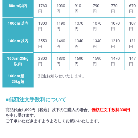
80cm以内
1760
1030
910
790
770
670
円
円
円
円
円
円
100cm以内
1800
1190
1070
1070
1070
1070
円
円
円
円
円
円
140cm以内
2550
1460
1340
1340
1210
1210
円
円
円
円
円
円
160cm25kg
2800
1830
1590
1590
1470
1470
以内
円
円
円
円
円
円
160cm超
別途お知らせいたします。
25kg超
■低額注文手数料について
商品代金1,099円（税込）以下のご購入の場合、
低額注文手数料330円
を申し受けます。
ご了承いただきますようよろしくお願いいたします。