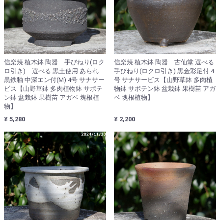
信楽焼 植木鉢 陶器 手びねり(ロク
信楽焼 植木鉢 陶器 古仙堂 選べる
ロ引き) 選べる 黒土使用 あられ
手びねり(ロクロ引き) 黒金彩足付 4
黒鉄釉 中深エン付(M) 4号 サナサー
号 サナサービス【山野草鉢 多肉植
ビス【山野草鉢 多肉植物鉢 サボテ
物鉢 サボテン鉢 盆栽鉢 果樹苗 アガ
ン鉢 盆栽鉢 果樹苗 アガベ 塊根植
ベ 塊根植物】
物】
¥ 5,280
¥ 2,200