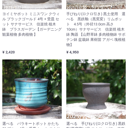
ヨイミヤポット ミニスワン クウィ
手びねり(ロクロ引き) 黒土使用 選
ル ブラックゴールド 4号 + 受皿 セ
べる 黒鉄釉（黒窯変）リムポッ
ット サナサービス 信楽焼 植木
ト 4.5号（外径13.0cm 高さ
鉢 プラスガーデン【ガーデニング
10cm）サナサービス 信楽焼 植木
観葉植物 多肉植物 】
鉢 陶器 【山野草鉢 多肉植物鉢 サボ
テン鉢 盆栽鉢 果樹苗 アガベ 塊根植
物】
¥ 2,420
¥ 4,950
選べる パラキートポット かたち
選べる 手びねり(ロクロ引き) 黒鉄