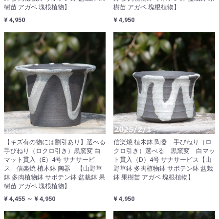
樹苗 アガベ 塊根植物】
樹苗 アガベ 塊根植物】
¥ 4,950
¥ 4,950
【キズ有の物には割引あり】選べる
信楽焼 植木鉢 陶器 手びねり（ロ
手びねり（ロクロ引き）黒窯変 白
クロ引き）選べる 黒窯変 白マッ
マット貫入（E）4号 サナサービ
ト貫入（D）4号 サナサービス【山
ス 信楽焼 植木鉢 陶器 【山野草
野草鉢 多肉植物鉢 サボテン鉢 盆栽
鉢 多肉植物鉢 サボテン鉢 盆栽鉢 果
鉢 果樹苗 アガベ 塊根植物】
樹苗 アガベ 塊根植物】
¥ 4,455 ～ ¥ 4,950
¥ 4,950