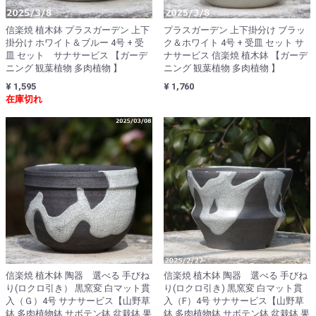
信楽焼 植木鉢 プラスガーデン 上下
プラスガーデン 上下掛分け ブラッ
掛分け ホワイト＆ブルー 4号 + 受
ク＆ホワイト 4号 + 受皿 セット サ
皿 セット サナサービス 【ガーデ
ナサービス 信楽焼 植木鉢 【ガーデ
ニング 観葉植物 多肉植物 】
ニング 観葉植物 多肉植物 】
¥ 1,595
¥ 1,760
在庫切れ
信楽焼 植木鉢 陶器 選べる 手びね
信楽焼 植木鉢 陶器 選べる 手びね
り(ロクロ引き） 黒窯変 白マット貫
り(ロクロ引き) 黒窯変 白マット貫
入（Ｇ）4号 サナサービス【山野草
入（F）4号 サナサービス【山野草
鉢 多肉植物鉢 サボテン鉢 盆栽鉢 果
鉢 多肉植物鉢 サボテン鉢 盆栽鉢 果