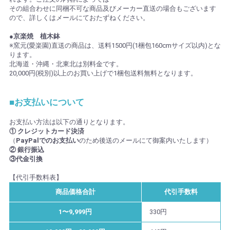
その組合わせに同梱不可な商品及びメーカー直送の場合もございます
ので、詳しくはメールにておたずねください。
●京楽焼 植木鉢
※窯元(愛楽園)直送の商品は、送料1500円(1梱包160cmサイズ以内)とな
ります。
北海道・沖縄・北東北は別料金です。
20,000円(税別)以上のお買い上げで1梱包送料無料となります。
■お支払いについて
お支払い方法は以下の通りとなります。
① クレジットカード決済
（
PayPalでのお支払い
のため後送のメールにて御案内いたします）
② 銀行振込
③代金引換
【代引手数料表】
商品価格合計
代引手数料
1〜9,999円
330円