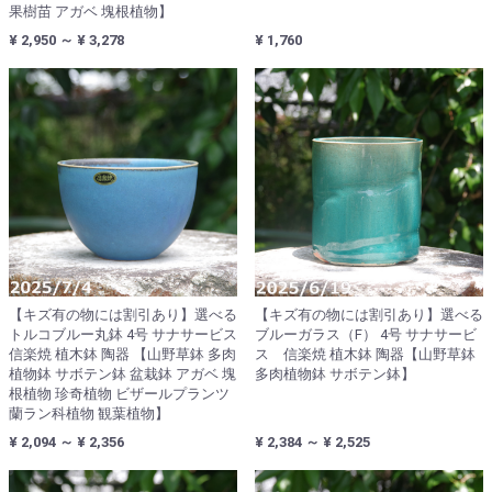
果樹苗 アガベ 塊根植物】
¥ 2,950 ～ ¥ 3,278
¥ 1,760
【キズ有の物には割引あり】選べる
【キズ有の物には割引あり】選べる
トルコブルー丸鉢 4号 サナサービス
ブルーガラス（F） 4号 サナサービ
信楽焼 植木鉢 陶器 【山野草鉢 多肉
ス 信楽焼 植木鉢 陶器【山野草鉢
植物鉢 サボテン鉢 盆栽鉢 アガベ 塊
多肉植物鉢 サボテン鉢】
根植物 珍奇植物 ビザールプランツ
蘭ラン科植物 観葉植物】
¥ 2,094 ～ ¥ 2,356
¥ 2,384 ～ ¥ 2,525