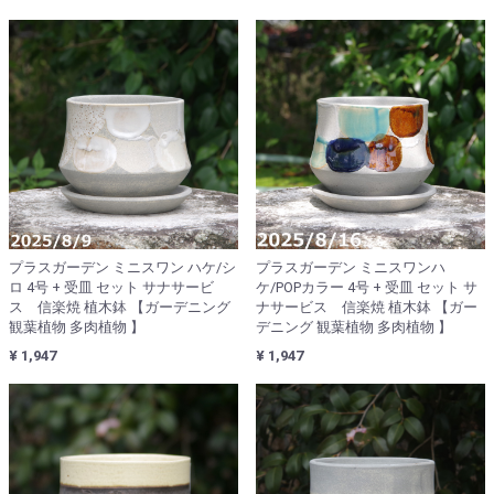
プラスガーデン ミニスワン ハケ/シ
プラスガーデン ミニスワンハ
ロ 4号 + 受皿 セット サナサービ
ケ/POPカラー 4号 + 受皿 セット サ
ス 信楽焼 植木鉢 【ガーデニング
ナサービス 信楽焼 植木鉢 【ガー
観葉植物 多肉植物 】
デニング 観葉植物 多肉植物 】
¥ 1,947
¥ 1,947