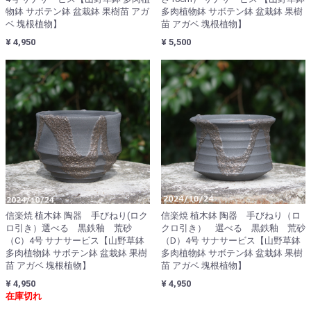
物鉢 サボテン鉢 盆栽鉢 果樹苗 アガ
多肉植物鉢 サボテン鉢 盆栽鉢 果樹
ベ 塊根植物】
苗 アガベ 塊根植物】
¥ 4,950
¥ 5,500
信楽焼 植木鉢 陶器 手びねり(ロク
信楽焼 植木鉢 陶器 手びねり（ロ
ロ引き）選べる 黒鉄釉 荒砂
クロ引き） 選べる 黒鉄釉 荒砂
（C）4号 サナサービス【山野草鉢
（D）4号 サナサービス【山野草鉢
多肉植物鉢 サボテン鉢 盆栽鉢 果樹
多肉植物鉢 サボテン鉢 盆栽鉢 果樹
苗 アガベ 塊根植物】
苗 アガベ 塊根植物】
¥ 4,950
¥ 4,950
在庫切れ