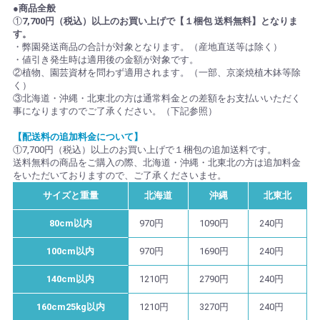
●商品全般
①
7,700円（税込）以上のお買い上げで【１梱包 送料無料】となりま
す。
・弊園発送商品の合計が対象となります。（産地直送等は除く）
・値引き発生時は適用後の金額が対象です。
②植物、園芸資材を問わず適用されます。（一部、京楽焼植木鉢等除
く）
③北海道・沖縄・北東北の方は通常料金との差額をお支払いいただく
事になりますのでご了承ください。（下記参照）
【配送料の追加料金について】
①7,700円（税込）以上のお買い上げで１梱包の追加送料です。
送料無料の商品をご購入の際、北海道・沖縄・北東北の方は追加料金
をいただいておりますので、ご了承くださいませ。
サイズと重量
北海道
沖縄
北東北
80cm以内
970円
1090円
240円
100cm以内
970円
1690円
240円
140cm以内
1210円
2790円
240円
160cm25kg以内
1210円
3270円
240円