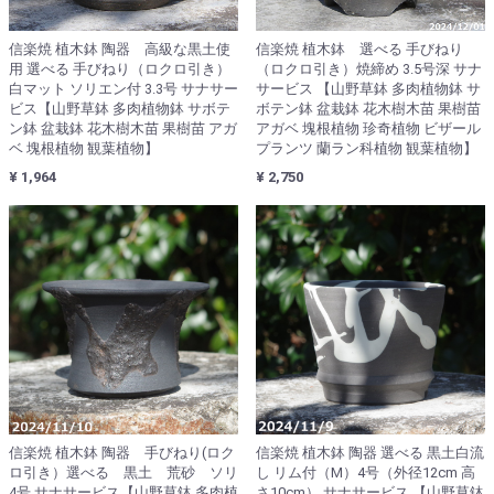
信楽焼 植木鉢 陶器 高級な黒土使
信楽焼 植木鉢 選べる 手びねり
用 選べる 手びねり（ロクロ引き）
（ロクロ引き）焼締め 3.5号深 サナ
白マット ソリエン付 3.3号 サナサー
サービス 【山野草鉢 多肉植物鉢 サ
ビス【山野草鉢 多肉植物鉢 サボテ
ボテン鉢 盆栽鉢 花木樹木苗 果樹苗
ン鉢 盆栽鉢 花木樹木苗 果樹苗 アガ
アガベ 塊根植物 珍奇植物 ビザール
ベ 塊根植物 観葉植物】
プランツ 蘭ラン科植物 観葉植物】
¥ 1,964
¥ 2,750
信楽焼 植木鉢 陶器 手びねり(ロク
信楽焼 植木鉢 陶器 選べる 黒土白流
ロ引き）選べる 黒土 荒砂 ソリ
し リム付（M）4号（外径12cm 高
4号 サナサービス【山野草鉢 多肉植
さ10cm） サナサービス 【山野草鉢