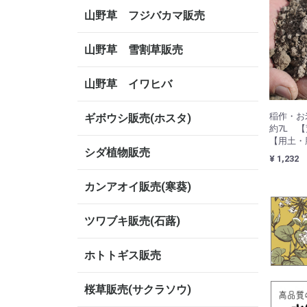
山野草 フジバカマ販売
山野草 雪割草販売
山野草 イワヒバ
稲作・
ギボウシ販売(ホスタ)
約7L 
【用土・
シダ植物販売
¥ 1,232
カンアオイ販売(寒葵)
ツワブキ販売(石蕗)
ホトトギス販売
桜草販売(サクラソウ)