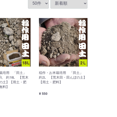
米栽培用 「田土」
稲作・お米栽培用 「田土」
入 約18L 【荒木
約2L 【荒木田・田んぼの土】
の土】【用土・肥
【用土・肥料】
無料】
¥ 550