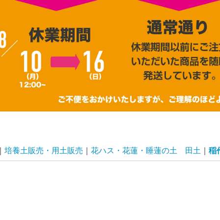
培養土販売・用土販売
花ハス・花蓮・睡蓮の土 田土
稲
用