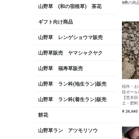
5
件
の商
山野草 (和の宿根草) 茶花
ギフト向け商品
山野草 レンゲショウマ販売
山野草販売 ヤマシャクヤク
山野草 福寿草販売
山野草 ラン科(地生ラン)販売
稲作・
段ボール
【荒木田
山野草 ラン科(着生ラン)販売
土・肥料
¥ 24,640
餅花
山野草ラン アツモリソウ