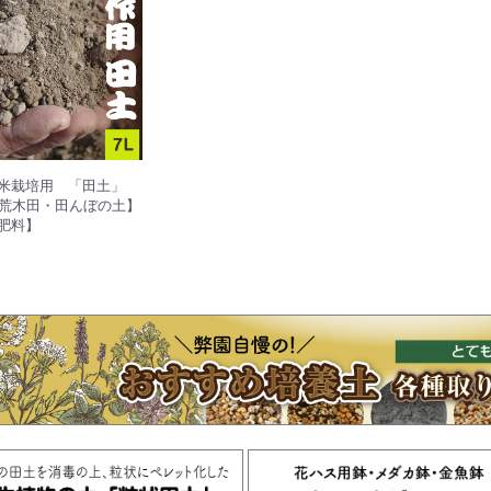
お米栽培用 「田土」
【荒木田・田んぼの土】
肥料】