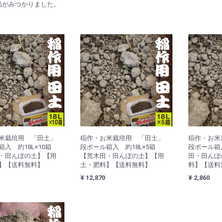
品がみつかりました。
お米栽培用 「田土」
稲作・お米栽培用 「田土」
稲作・お
箱入 約18L×10箱
段ボール箱入 約18L×5箱
段ボール箱
・田んぼの土】【用
【荒木田・田んぼの土】【用
田・田んぼ
】【送料無料】
土・肥料】【送料無料】
料】【送料
¥ 12,870
¥ 2,860