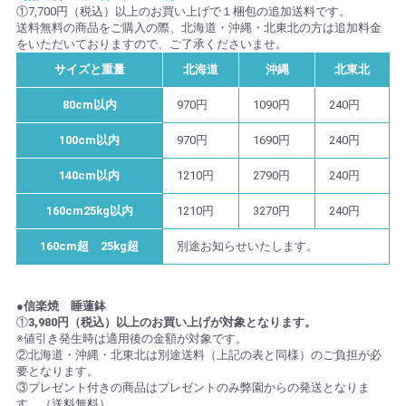
①7,700円（税込）以上のお買い上げで１梱包の追加送料です。
送料無料の商品をご購入の際、北海道・沖縄・北東北の方は追加料金
をいただいておりますので、ご了承くださいませ。
サイズと重量
北海道
沖縄
北東北
80cm以内
970円
1090円
240円
100cm以内
970円
1690円
240円
140cm以内
1210円
2790円
240円
160cm25kg以内
1210円
3270円
240円
160cm超 25kg超
別途お知らせいたします。
●信楽焼 睡蓮鉢
①
3,980円（税込）以上のお買い上げが対象となります。
※値引き発生時は適用後の金額が対象です。
②北海道・沖縄・北東北は別途送料（上記の表と同様）のご負担が必
要となります。
③プレゼント付きの商品はプレゼントのみ弊園からの発送となりま
す。（送料無料）