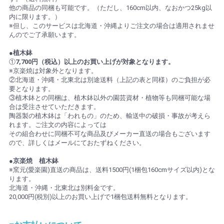
他の商品の同梱も可能です。（ただし、160cm以内、なおかつ25kg以
内に限ります。）
※但し、このサービスは北海道・沖縄よりご注文の場合は適用されませ
んのでご了承願います。
●植木鉢
①
7,700円（税込）以上のお買い上げが対象となります。
※京楽焼は対象外となります。
②北海道・沖縄・北東北は別途送料（上記の表と同様）のご負担が必
要となります。
③植木鉢との同梱は、植木鉢以外の園芸資材・植物等も同梱可能な場
合は受注させていただきます。
陶器製の植木鉢は「われもの」のため、輸送中の破損・事故が考えら
れます。ご注文の内容によっては
その組合わせに同梱不可な商品及びメーカー直送の場合もございます
ので、詳しくはメールにておたずねください。
●京楽焼 植木鉢
※窯元(愛楽園)直送の商品は、送料1500円(1梱包160cmサイズ以内)とな
ります。
北海道・沖縄・北東北は別料金です。
20,000円(税別)以上のお買い上げで1梱包送料無料となります。