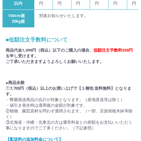
以内
円
円
円
円
円
円
160cm超
別途お知らせいたします。
25kg超
■低額注文手数料について
商品代金1,099円（税込）以下のご購入の場合、
低額注文手数料330円
を申し受けます。
ご了承いただきますようよろしくお願いいたします。
●商品全般
①
7,700円（税込）以上のお買い上げで【１梱包 送料無料】となりま
す。
・弊園発送商品の合計が対象となります。（産地直送等は除く）
・値引き発生時は適用後の金額が対象です。
②植物、園芸資材を問わず適用されます。（一部、京楽焼植木鉢等除
く）
③北海道・沖縄・北東北の方は通常料金との差額をお支払いいただく
事になりますのでご了承ください。（下記参照）
【配送料の追加料金について】