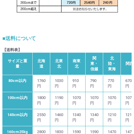
■送料について
【送料表】
関
北
サイズと重
北海
北東
南東
東・
陸・
関西
量
道
北
北
信越
東海
80cm以内
1760
1030
910
790
770
670
円
円
円
円
円
円
100cm以内
1800
1190
1070
1070
1070
1070
円
円
円
円
円
円
140cm以内
2550
1460
1340
1340
1210
1210
円
円
円
円
円
円
160cm25kg
2800
1830
1590
1590
1470
1470