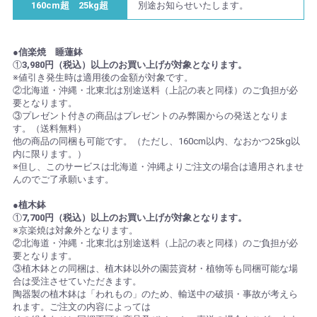
160cm超 25kg超
別途お知らせいたします。
●信楽焼 睡蓮鉢
①
3,980円（税込）以上のお買い上げが対象となります。
※値引き発生時は適用後の金額が対象です。
②北海道・沖縄・北東北は別途送料（上記の表と同様）のご負担が必
要となります。
③プレゼント付きの商品はプレゼントのみ弊園からの発送となりま
す。（送料無料）
他の商品の同梱も可能です。（ただし、160cm以内、なおかつ25kg以
内に限ります。）
※但し、このサービスは北海道・沖縄よりご注文の場合は適用されませ
んのでご了承願います。
●植木鉢
①
7,700円（税込）以上のお買い上げが対象となります。
※京楽焼は対象外となります。
②北海道・沖縄・北東北は別途送料（上記の表と同様）のご負担が必
要となります。
③植木鉢との同梱は、植木鉢以外の園芸資材・植物等も同梱可能な場
合は受注させていただきます。
陶器製の植木鉢は「われもの」のため、輸送中の破損・事故が考えら
れます。ご注文の内容によっては