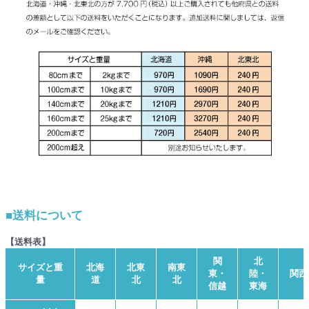
■送料について
【送料表】
関
北
サイズと重
北海
北東
南東
東・
陸・
関西
量
道
北
北
信越
東海