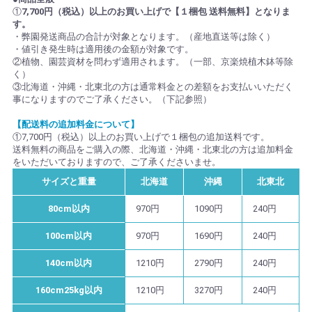
①
7,700円（税込）以上のお買い上げで【１梱包 送料無料】となりま
す。
・弊園発送商品の合計が対象となります。（産地直送等は除く）
・値引き発生時は適用後の金額が対象です。
②植物、園芸資材を問わず適用されます。（一部、京楽焼植木鉢等除
く）
③北海道・沖縄・北東北の方は通常料金との差額をお支払いいただく
事になりますのでご了承ください。（下記参照）
【配送料の追加料金について】
①7,700円（税込）以上のお買い上げで１梱包の追加送料です。
送料無料の商品をご購入の際、北海道・沖縄・北東北の方は追加料金
をいただいておりますので、ご了承くださいませ。
サイズと重量
北海道
沖縄
北東北
80cm以内
970円
1090円
240円
100cm以内
970円
1690円
240円
140cm以内
1210円
2790円
240円
160cm25kg以内
1210円
3270円
240円