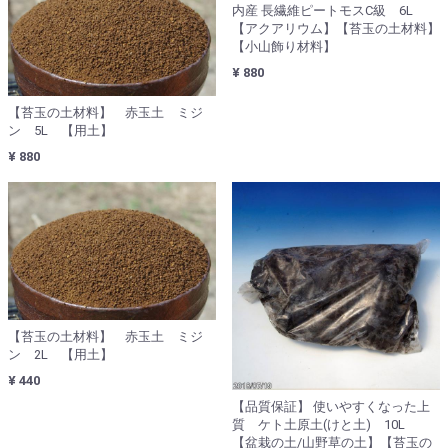
内産 長繊維ピートモスC級 6L
【アクアリウム】【苔玉の土材料】
【小山飾り材料】
¥ 880
【苔玉の土材料】 赤玉土 ミジ
ン 5L 【用土】
¥ 880
【苔玉の土材料】 赤玉土 ミジ
ン 2L 【用土】
¥ 440
【品質保証】 使いやすくなった上
質 ケト土原土(けと土) 10L
【盆栽の土/山野草の土】【苔玉の