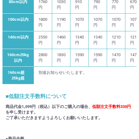
80cm以内
1760
1030
910
790
770
670
円
円
円
円
円
円
100cm以内
1800
1190
1070
1070
1070
1070
円
円
円
円
円
円
140cm以内
2550
1460
1340
1340
1210
1210
円
円
円
円
円
円
160cm25kg
2800
1830
1590
1590
1470
1470
以内
円
円
円
円
円
円
160cm超
別途お知らせいたします。
25kg超
■低額注文手数料について
商品代金1,099円（税込）以下のご購入の場合、
低額注文手数料330円
を申し受けます。
ご了承いただきますようよろしくお願いいたします。
●商品全般