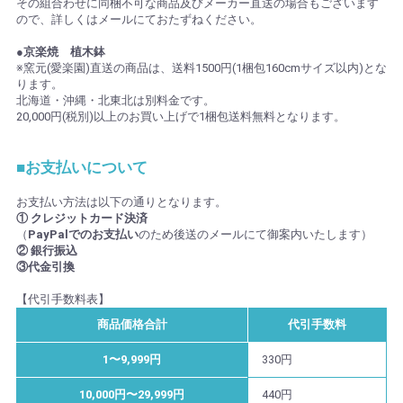
その組合わせに同梱不可な商品及びメーカー直送の場合もございます
ので、詳しくはメールにておたずねください。
●京楽焼 植木鉢
※窯元(愛楽園)直送の商品は、送料1500円(1梱包160cmサイズ以内)とな
ります。
北海道・沖縄・北東北は別料金です。
20,000円(税別)以上のお買い上げで1梱包送料無料となります。
■お支払いについて
お支払い方法は以下の通りとなります。
① クレジットカード決済
（
PayPalでのお支払い
のため後送のメールにて御案内いたします）
② 銀行振込
③代金引換
【代引手数料表】
商品価格合計
代引手数料
1〜9,999円
330円
10,000円〜29,999円
440円