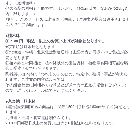
す。（送料無料）
他の商品の同梱も可能です。（ただし、160cm以内、なおかつ25kg以
内に限ります。）
※但し、このサービスは北海道・沖縄よりご注文の場合は適用されませ
んのでご了承願います。
●植木鉢
①
7,700円（税込）以上のお買い上げが対象となります。
※京楽焼は対象外となります。
②北海道・沖縄・北東北は別途送料（上記の表と同様）のご負担が必
要となります。
③植木鉢との同梱は、植木鉢以外の園芸資材・植物等も同梱可能な場
合は受注させていただきます。
陶器製の植木鉢は「われもの」のため、輸送中の破損・事故が考えら
れます。ご注文の内容によっては
その組合わせに同梱不可な商品及びメーカー直送の場合もございます
ので、詳しくはメールにておたずねください。
●京楽焼 植木鉢
※窯元(愛楽園)直送の商品は、送料1500円(1梱包160cmサイズ以内)とな
ります。
北海道・沖縄・北東北は別料金です。
20,000円(税別)以上のお買い上げで1梱包送料無料となります。