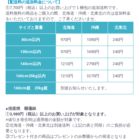
【配送料の追加料金について】
①7,700円（税込）以上のお買い上げで１梱包の追加送料です。
送料無料の商品をご購入の際、北海道・沖縄・北東北の方は追加料金
をいただいておりますので、ご了承くださいませ。
サイズと重量
北海道
沖縄
北東北
80cm以内
970円
1090円
240円
100cm以内
970円
1690円
240円
140cm以内
1210円
2790円
240円
160cm25kg以内
1210円
3270円
240円
160cm超 25kg超
別途お知らせいたします。
●信楽焼 睡蓮鉢
①
3,980円（税込）以上のお買い上げが対象となります。
※値引き発生時は適用後の金額が対象です。
②北海道・沖縄・北東北は別途送料（上記の表と同様）のご負担が必
要となります。
③プレゼント付きの商品はプレゼントのみ弊園からの発送となりま