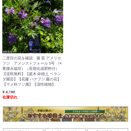
二度目の花を確認 藤 苗 アメリカ
フジ アメジストフォール 5号 （※
要腰水栽培）（長期化成肥料付）
【送料無料】【庭木 鉢植え ベラン
ダ園芸】【花藤 ハナフジ 藤の花】
【マメ科フジ属】【湿性植物】
¥ 4,180
在庫切れ