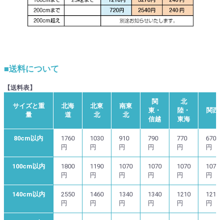
■送料について
【送料表】
関
北
サイズと重
北海
北東
南東
東・
陸・
関西
量
道
北
北
信越
東海
80cm以内
1760
1030
910
790
770
670
円
円
円
円
円
円
100cm以内
1800
1190
1070
1070
1070
1070
円
円
円
円
円
円
140cm以内
2550
1460
1340
1340
1210
1210
円
円
円
円
円
円