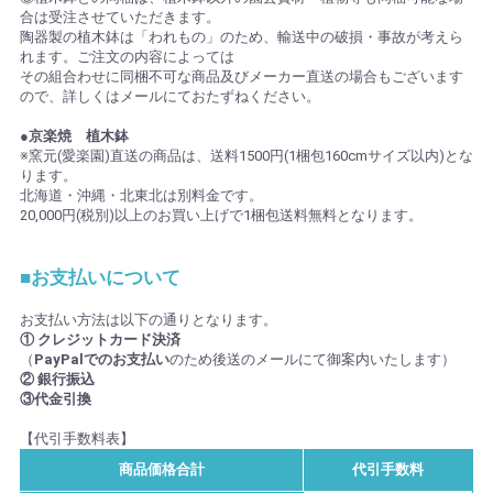
合は受注させていただきます。
陶器製の植木鉢は「われもの」のため、輸送中の破損・事故が考えら
れます。ご注文の内容によっては
その組合わせに同梱不可な商品及びメーカー直送の場合もございます
ので、詳しくはメールにておたずねください。
●京楽焼 植木鉢
※窯元(愛楽園)直送の商品は、送料1500円(1梱包160cmサイズ以内)とな
ります。
北海道・沖縄・北東北は別料金です。
20,000円(税別)以上のお買い上げで1梱包送料無料となります。
■お支払いについて
お支払い方法は以下の通りとなります。
① クレジットカード決済
（
PayPalでのお支払い
のため後送のメールにて御案内いたします）
② 銀行振込
③代金引換
【代引手数料表】
商品価格合計
代引手数料