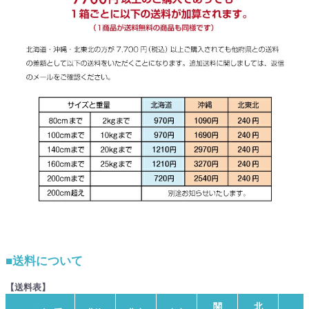
■送料について
【送料表】
関
北