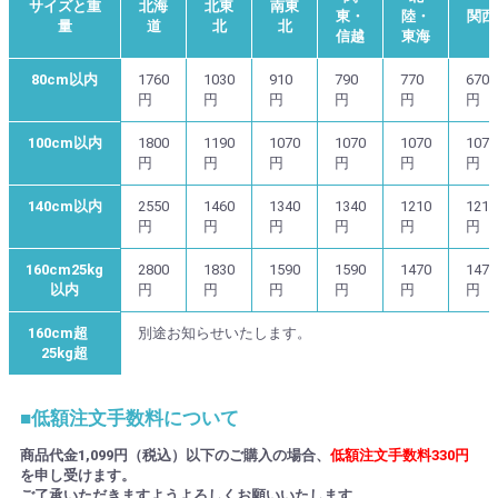
サイズと重
北海
北東
南東
東・
陸・
関西
量
道
北
北
信越
東海
80cm以内
1760
1030
910
790
770
670
円
円
円
円
円
円
100cm以内
1800
1190
1070
1070
1070
1070
円
円
円
円
円
円
140cm以内
2550
1460
1340
1340
1210
1210
円
円
円
円
円
円
160cm25kg
2800
1830
1590
1590
1470
1470
以内
円
円
円
円
円
円
160cm超
別途お知らせいたします。
25kg超
■低額注文手数料について
商品代金1,099円（税込）以下のご購入の場合、
低額注文手数料330円
を申し受けます。
ご了承いただきますようよろしくお願いいたします。