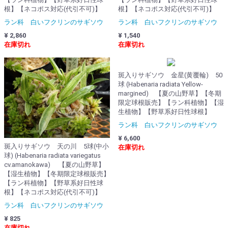
根】【ネコポス対応(代引不可)】
根】【ネコポス対応(代引不可)】
ラン科 白いフクリンのサギソウ
ラン科 白いフクリンのサギソウ
¥ 2,860
¥ 1,540
在庫切れ
在庫切れ
斑入りサギソウ 金星(黄覆輪) 50
球 (Habenaria radiata Yellow-
margined) 【夏の山野草】【冬期
限定球根販売】【ラン科植物】【湿
生植物】【野草系好日性球根】
ラン科 白いフクリンのサギソウ
¥ 6,600
斑入りサギソウ 天の川 5球(中小
在庫切れ
球) (Habenaria radiata variegatus
cv.amanokawa) 【夏の山野草】
【湿生植物】【冬期限定球根販売】
【ラン科植物】【野草系好日性球
根】【ネコポス対応(代引不可)】
ラン科 白いフクリンのサギソウ
¥ 825
在庫切れ