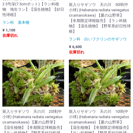
2.5号深(7.5cmポット)【ラン科植
斑入りサギソウ 天の川 50球(中
物 地生ラン】【湿生植物】【好日
小球) (Habenaria radiata variegatus
性球根】
cv.amanokawa) 【夏の山野草】
【冬期限定球根販売】【ラン科植
ラン科 基本種
物】【湿生植物】【野草系好日性球
¥ 1,100
根】
在庫切れ
ラン科 白いフクリンのサギソウ
¥ 6,600
在庫切れ
斑入りサギソウ 天の川 20球(中
斑入りサギソウ 天の川 10球(中
小球) (Habenaria radiata variegatus
小球) (Habenaria radiata variegatus
cv.amanokawa) 【夏の山野草】
cv.amanokawa) 【夏の山野草】
【湿生植物】【冬期限定球根販売】
【湿生植物】【冬期限定球根販売】
【ラン科植物】【野草系好日性球
【ラン科植物】【野草系好日性球