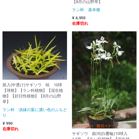
【8月の山野草】
ラン科 基本種
¥ 4,950
在庫切れ
斑入(中透け)サギソウ 暁 10球
【球根】【ラン科植物】【湿生植
物】【好日性植物】【8月の山野
草】
ラン科 淡縁の葉に濃い色のふちど
り
¥ 990
在庫切れ
サギソウ 銀河(白覆輪)10球入