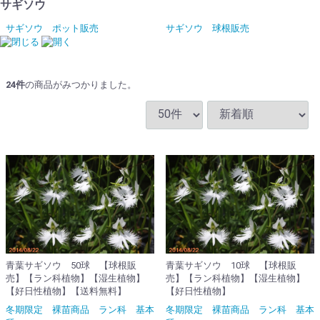
サギソウ
サギソウ ポット販売
サギソウ 球根販売
24
件
の商品がみつかりました。
青葉サギソウ 50球 【球根販
青葉サギソウ 10球 【球根販
売】【ラン科植物】【湿生植物】
売】【ラン科植物】【湿生植物】
【好日性植物】【送料無料】
【好日性植物】
冬期限定 裸苗商品 ラン科 基本
冬期限定 裸苗商品 ラン科 基本