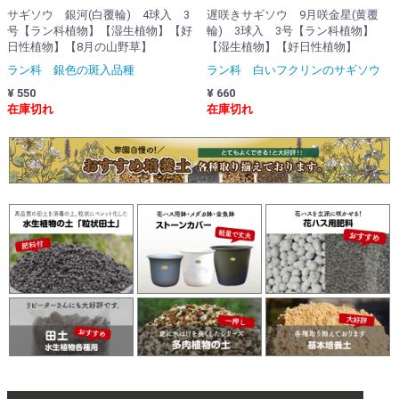
サギソウ 銀河(白覆輪) 4球入 3
遅咲きサギソウ 9月咲金星(黄覆
号【ラン科植物】【湿生植物】【好
輪) 3球入 3号【ラン科植物】
日性植物】【8月の山野草】
【湿生植物】【好日性植物】
ラン科 銀色の斑入品種
ラン科 白いフクリンのサギソウ
¥ 550
¥ 660
在庫切れ
在庫切れ