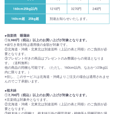
160cm25kg以内
1210円
3270円
240円
160cm超 25kg超
別途お知らせいたします。
●信楽焼 睡蓮鉢
①
3,980円（税込）以上のお買い上げが対象となります。
※値引き発生時は適用後の金額が対象です。
②北海道・沖縄・北東北は別途送料（上記の表と同様）のご負担が必
要となります。
③プレゼント付きの商品はプレゼントのみ弊園からの発送となりま
す。（送料無料）
他の商品の同梱も可能です。（ただし、160cm以内、なおかつ25kg以
内に限ります。）
※但し、このサービスは北海道・沖縄よりご注文の場合は適用されませ
んのでご了承願います。
●植木鉢
①
7,700円（税込）以上のお買い上げが対象となります。
※京楽焼は対象外となります。
②北海道・沖縄・北東北は別途送料（上記の表と同様）のご負担が必
要となります。
③植木鉢との同梱は、植木鉢以外の園芸資材・植物等も同梱可能な場