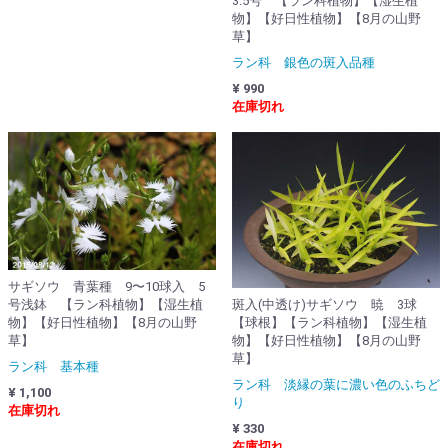
3.5号 【ラン科植物】【湿生植
物】【好日性植物】【8月の山野
草】
ラン科 銀色の斑入品種
¥ 990
在庫切れ
サギソウ 青葉種 9〜10球入 5
斑入(中透け)サギソウ 暁 3球
号浅鉢 【ラン科植物】【湿生植
【球根】【ラン科植物】【湿生植
物】【好日性植物】【8月の山野
物】【好日性植物】【8月の山野
草】
草】
ラン科 基本種
ラン科 淡縁の葉に濃い色のふちど
¥ 1,100
り
在庫切れ
¥ 330
在庫切れ