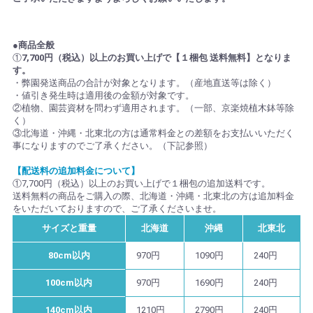
●商品全般
①
7,700円（税込）以上のお買い上げで【１梱包 送料無料】となりま
す。
・弊園発送商品の合計が対象となります。（産地直送等は除く）
・値引き発生時は適用後の金額が対象です。
②植物、園芸資材を問わず適用されます。（一部、京楽焼植木鉢等除
く）
③北海道・沖縄・北東北の方は通常料金との差額をお支払いいただく
事になりますのでご了承ください。（下記参照）
【配送料の追加料金について】
①7,700円（税込）以上のお買い上げで１梱包の追加送料です。
送料無料の商品をご購入の際、北海道・沖縄・北東北の方は追加料金
をいただいておりますので、ご了承くださいませ。
サイズと重量
北海道
沖縄
北東北
80cm以内
970円
1090円
240円
100cm以内
970円
1690円
240円
140cm以内
1210円
2790円
240円