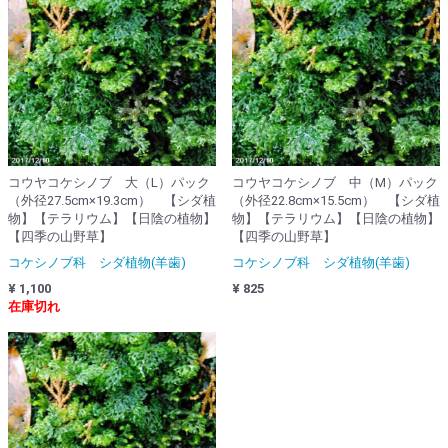
コウヤコケシノブ 大（L）パック
コウヤコケシノブ 中（M）パック
（外径27.5cm×19.3cm） 【シダ植
（外径22.8cm×15.5cm） 【シダ植
物】【テラリウム】【日陰の植物】
物】【テラリウム】【日陰の植物】
【四季の山野草】
【四季の山野草】
コケシノブ科 シダ植物(羊歯)
コケシノブ科 シダ植物(羊歯)
¥ 1,100
¥ 825
在庫切れ