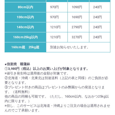
80cm以内
970円
1090円
240円
100cm以内
970円
1690円
240円
140cm以内
1210円
2790円
240円
160cm25kg以内
1210円
3270円
240円
160cm超 25kg超
別途お知らせいたします。
●信楽焼 睡蓮鉢
①
3,980円（税込）以上のお買い上げが対象となります。
※値引き発生時は適用後の金額が対象です。
②北海道・沖縄・北東北は別途送料（上記の表と同様）のご負担が必
要となります。
③プレゼント付きの商品はプレゼントのみ弊園からの発送となりま
す。（送料無料）
他の商品の同梱も可能です。（ただし、160cm以内、なおかつ25kg以
内に限ります。）
※但し、このサービスは北海道・沖縄よりご注文の場合は適用されませ
んのでご了承願います。