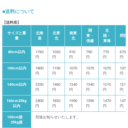
■送料について
【送料表】
関
北
サイズと重
北海
北東
南東
東・
陸・
関西
量
道
北
北
信越
東海
80cm以内
1760
1030
910
790
770
670
円
円
円
円
円
円
100cm以内
1800
1190
1070
1070
1070
1070
円
円
円
円
円
円
140cm以内
2550
1460
1340
1340
1210
1210
円
円
円
円
円
円
160cm25kg
2800
1830
1590
1590
1470
1470
以内
円
円
円
円
円
円
160cm超
別途お知らせいたします。
25kg超