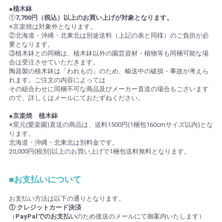
●植木鉢
①
7,700円（税込）以上のお買い上げが対象となります。
※京楽焼は対象外となります。
②北海道・沖縄・北東北は別途送料（上記の表と同様）のご負担が必
要となります。
③植木鉢との同梱は、植木鉢以外の園芸資材・植物等も同梱可能な場
合は受注させていただきます。
陶器製の植木鉢は「われもの」のため、輸送中の破損・事故が考えら
れます。ご注文の内容によっては
その組合わせに同梱不可な商品及びメーカー直送の場合もございます
ので、詳しくはメールにておたずねください。
●京楽焼 植木鉢
※窯元(愛楽園)直送の商品は、送料1500円(1梱包160cmサイズ以内)とな
ります。
北海道・沖縄・北東北は別料金です。
20,000円(税別)以上のお買い上げで1梱包送料無料となります。
■お支払いについて
お支払い方法は以下の通りとなります。
① クレジットカード決済
（
PayPalでのお支払い
のため後送のメールにて御案内いたします）