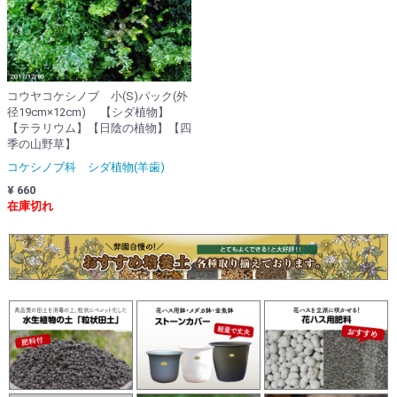
コウヤコケシノブ 小(S)パック(外
径19cm×12cm) 【シダ植物】
【テラリウム】【日陰の植物】【四
季の山野草】
コケシノブ科 シダ植物(羊歯)
¥ 660
在庫切れ