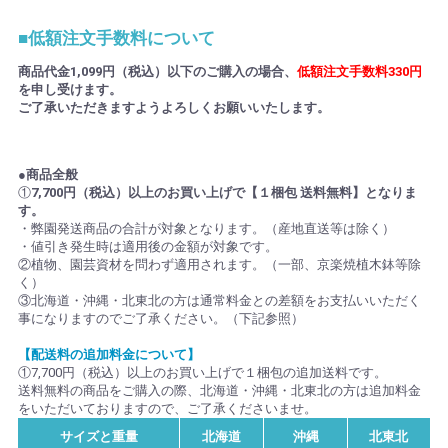
■低額注文手数料について
商品代金1,099円（税込）以下のご購入の場合、
低額注文手数料330円
を申し受けます。
ご了承いただきますようよろしくお願いいたします。
●商品全般
①
7,700円（税込）以上のお買い上げで【１梱包 送料無料】となりま
す。
・弊園発送商品の合計が対象となります。（産地直送等は除く）
・値引き発生時は適用後の金額が対象です。
②植物、園芸資材を問わず適用されます。（一部、京楽焼植木鉢等除
く）
③北海道・沖縄・北東北の方は通常料金との差額をお支払いいただく
事になりますのでご了承ください。（下記参照）
【配送料の追加料金について】
①7,700円（税込）以上のお買い上げで１梱包の追加送料です。
送料無料の商品をご購入の際、北海道・沖縄・北東北の方は追加料金
をいただいておりますので、ご了承くださいませ。
サイズと重量
北海道
沖縄
北東北