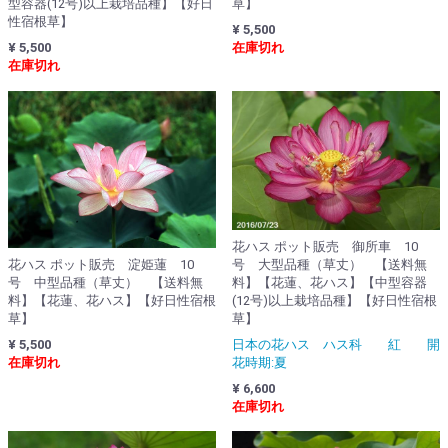
型容器(12号)以上栽培品種】【好日
草】
性宿根草】
¥ 5,500
¥ 5,500
在庫切れ
在庫切れ
花ハス ポット販売 御所車 10
号 大型品種（草丈） 【送料無
花ハス ポット販売 淀姫蓮 10
料】【花蓮、花ハス】【中型容器
号 中型品種（草丈） 【送料無
(12号)以上栽培品種】【好日性宿根
料】【花蓮、花ハス】【好日性宿根
草】
草】
日本の花ハス ハス科 紅 開
¥ 5,500
花時期:夏
在庫切れ
¥ 6,600
在庫切れ