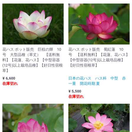
花ハス ポット販売 蜀紅蓮 10
花ハス ポット販売 巨椋の輝 10
号 【送料無料】【花蓮、花ハス】
号 大型品種（草丈） 【送料無
【中型容器(12号)以上栽培品種】
料】【花蓮、花ハス】【中型容器
【好日性宿根草】
(12号)以上栽培品種】【好日性宿根
草】
日本の花ハス ハス科 中型 赤
¥ 6,600
一重 開花時期:夏
在庫切れ
¥ 5,500
在庫切れ