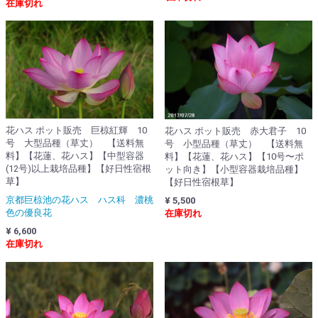
在庫切れ
花ハス ポット販売 巨椋紅輝 10
花ハス ポット販売 赤大君子 10
号 大型品種（草丈） 【送料無
号 小型品種（草丈） 【送料無
料】【花蓮、花ハス】【中型容器
料】【花蓮、花ハス】【10号〜ポ
(12号)以上栽培品種】【好日性宿根
ット向き】【小型容器栽培品種】
草】
【好日性宿根草】
京都巨椋池の花ハス ハス科 濃桃
¥ 5,500
色の優良花
在庫切れ
¥ 6,600
在庫切れ