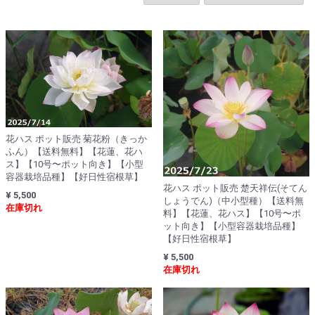
花ハス ポット販売 菊花粉（きっか
ふん）【送料無料】【花蓮、花ハ
ス】【10号〜ポット向き】【小型
容器栽培品種】【好日性宿根草】
花ハス ポット販売 楚天祥伝(そてん
¥ 5,500
しょうでん)（中小型種）【送料無
在庫切れ
料】【花蓮、花ハス】【10号〜ポ
ット向き】【小型容器栽培品種】
【好日性宿根草】
¥ 5,500
在庫切れ