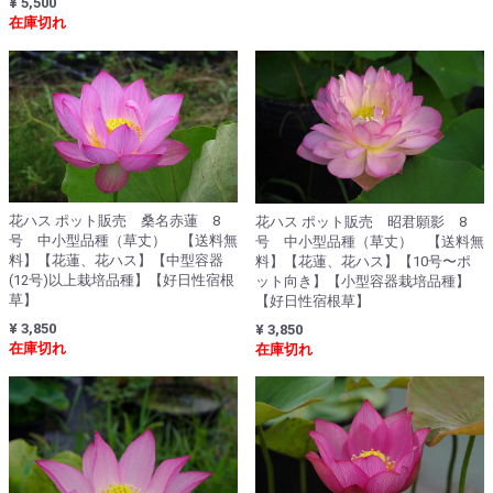
¥ 5,500
在庫切れ
花ハス ポット販売 桑名赤蓮 8
花ハス ポット販売 昭君願影 8
号 中小型品種（草丈） 【送料無
号 中小型品種（草丈） 【送料無
料】【花蓮、花ハス】【中型容器
料】【花蓮、花ハス】【10号〜ポ
(12号)以上栽培品種】【好日性宿根
ット向き】【小型容器栽培品種】
草】
【好日性宿根草】
¥ 3,850
¥ 3,850
在庫切れ
在庫切れ