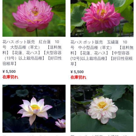
花ハス ポット販売 紅台蓮 10
花ハス ポット販売 玉繍蓮 10
号 大型品種（草丈） 【送料無
号 中小型品種（草丈） 【送料無
料】【花蓮、花ハス】【大型容器
料】【花蓮、花ハス】【中型容器
（13号）以上栽培品種】【好日性
(12号)以上栽培品種】【好日性宿根
宿根草】
草】
¥ 5,500
¥ 5,500
在庫切れ
在庫切れ