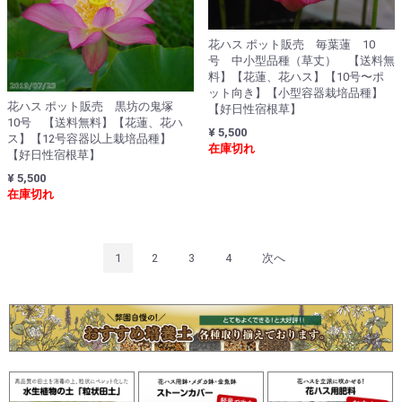
花ハス ポット販売 毎葉蓮 10
号 中小型品種（草丈） 【送料無
料】【花蓮、花ハス】【10号〜ポ
ット向き】【小型容器栽培品種】
花ハス ポット販売 黒坊の鬼塚
【好日性宿根草】
10号 【送料無料】【花蓮、花ハ
¥ 5,500
ス】【12号容器以上栽培品種】
在庫切れ
【好日性宿根草】
¥ 5,500
在庫切れ
1
2
3
4
次へ