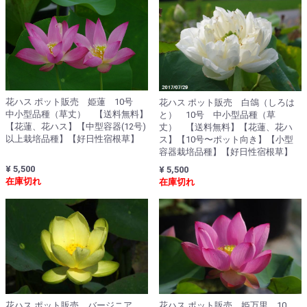
花ハス ポット販売 姫蓮 10号
花ハス ポット販売 白鴿（しろは
中小型品種（草丈） 【送料無料】
と） 10号 中小型品種（草
【花蓮、花ハス】【中型容器(12号)
丈） 【送料無料】【花蓮、花ハ
以上栽培品種】【好日性宿根草】
ス】【10号〜ポット向き】【小型
容器栽培品種】【好日性宿根草】
¥ 5,500
¥ 5,500
在庫切れ
在庫切れ
花ハス ポット販売 バージニア
花ハス ポット販売 姫万里 10