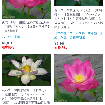
花ハス 童歌(わらべうた) （肥料
付） 【蓮根販売】【10号〜ポッ
ト向き】【小型容器栽培品種】【ハ
火花 8号 開花及び開花見込み株
ス 花蓮】 ●お届日指定不可●3月以
【花蓮、花ハス】【好日性宿根草】
降順次発送
【送料無料】
日本の花ハス ハス科 中小型 爪
ハス科 小型
紅 八重 開花時期:夏
¥ 3,850
¥ 3,300
在庫切れ
在庫切れ
花ハス 韓国景福宮 （肥料付）
【蓮根販売】【10号〜ポット向
き】【小型容器栽培品種】【ハス
花蓮】 ●お届日指定不可●3月以降