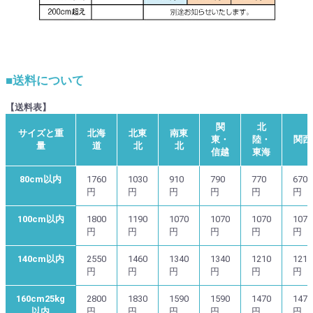
■送料について
【送料表】
関
北
サイズと重
北海
北東
南東
東・
陸・
関西
量
道
北
北
信越
東海
80cm以内
1760
1030
910
790
770
670
円
円
円
円
円
円
100cm以内
1800
1190
1070
1070
1070
1070
円
円
円
円
円
円
140cm以内
2550
1460
1340
1340
1210
1210
円
円
円
円
円
円
160cm25kg
2800
1830
1590
1590
1470
1470
以内
円
円
円
円
円
円