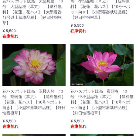
花ハス ポット販売 天竺斑蓮 10
号 小型品種（草丈） 【送料無
号 大型品種（草丈） 【送料無
料】【花蓮、花ハス】【10号〜ポ
料】【花蓮、花ハス】【大型容器
ット向き】【小型容器栽培品種】
13号以上栽培品種】【好日性宿根
【好日性宿根草】
草】
¥ 5,500
¥ 5,500
在庫切れ
在庫切れ
花ハス ポット販売 玉楼人酔 10
花ハス ポット販売 案頭春 10
号 茶碗蓮（草丈） 【送料無料】
号 中小型品種（草丈） 【送料無
【花蓮、花ハス】【10号〜ポット
料】【花蓮、花ハス】【10号〜ポ
向き】【小型容器栽培品種】【好日
ット向き】【小型容器栽培品種】
性宿根草】
【好日性宿根草】
¥ 5,500
¥ 5,500
在庫切れ
在庫切れ