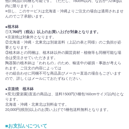
他の商品の同梱も可能です。（ただし、160cm以内、なおかつ25kg以
内に限ります。）
※但し、このサービスは北海道・沖縄よりご注文の場合は適用されませ
んのでご了承願います。
●植木鉢
①
7,700円（税込）以上のお買い上げが対象となります。
※京楽焼は対象外となります。
②北海道・沖縄・北東北は別途送料（上記の表と同様）のご負担が必
要となります。
③植木鉢との同梱は、植木鉢以外の園芸資材・植物等も同梱可能な場
合は受注させていただきます。
陶器製の植木鉢は「われもの」のため、輸送中の破損・事故が考えら
れます。ご注文の内容によっては
その組合わせに同梱不可な商品及びメーカー直送の場合もございます
ので、詳しくはメールにておたずねください。
●京楽焼 植木鉢
※窯元(愛楽園)直送の商品は、送料1500円(1梱包160cmサイズ以内)とな
ります。
北海道・沖縄・北東北は別料金です。
20,000円(税別)以上のお買い上げで1梱包送料無料となります。
■お支払いについて