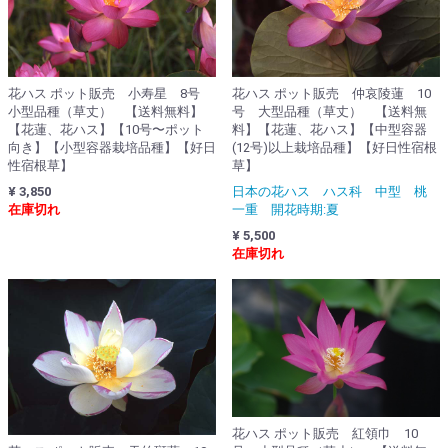
花ハス ポット販売 小寿星 8号
花ハス ポット販売 仲哀陵蓮 10
小型品種（草丈） 【送料無料】
号 大型品種（草丈） 【送料無
【花蓮、花ハス】【10号〜ポット
料】【花蓮、花ハス】【中型容器
向き】【小型容器栽培品種】【好日
(12号)以上栽培品種】【好日性宿根
性宿根草】
草】
¥ 3,850
日本の花ハス ハス科 中型 桃
在庫切れ
一重 開花時期:夏
¥ 5,500
在庫切れ
花ハス ポット販売 紅領巾 10