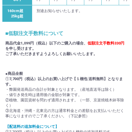
160cm超
別途お知らせいたします。
25kg超
■低額注文手数料について
商品代金1,099円（税込）以下のご購入の場合、
低額注文手数料330円
を申し受けます。
ご了承いただきますようよろしくお願いいたします。
●商品全般
①
7,700円（税込）以上のお買い上げで【１梱包 送料無料】となりま
す。
・弊園発送商品の合計が対象となります。（産地直送等は除く）
・値引き発生時は適用後の金額が対象です。
②植物、園芸資材を問わず適用されます。（一部、京楽焼植木鉢等除
く）
③北海道・沖縄・北東北の方は通常料金との差額をお支払いいただく
事になりますのでご了承ください。（下記参照）
【配送料の追加料金について】
①7,700円（税込）以上のお買い上げで１梱包の追加送料です。