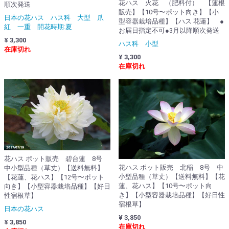
花ハス 火花 （肥料付） 【蓮根
順次発送
販売】【10号〜ポット向き】【小
日本の花ハス ハス科 大型 爪
型容器栽培品種】【ハス 花蓮】 ●
紅 一重 開花時期:夏
お届日指定不可●3月以降順次発送
¥ 3,300
ハス科 小型
在庫切れ
¥ 3,300
在庫切れ
花ハス ポット販売 碧台蓮 8号
花ハス ポット販売 北稲 8号 中
中小型品種（草丈）【送料無料】
小型品種（草丈）【送料無料】【花
【花蓮、花ハス】【12号〜ポット
蓮、花ハス】【10号〜ポット向
向き】【小型容器栽培品種】【好日
き】【小型容器栽培品種】【好日性
性宿根草】
宿根草】
日本の花ハス
¥ 3,850
¥ 3,850
在庫切れ