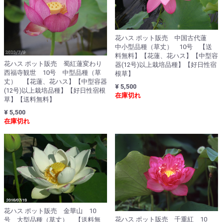
花ハス ポット販売 中国古代蓮
中小型品種（草丈） 10号 【送
料無料】【花蓮、花ハス】【中型容
花ハス ポット販売 蜀紅蓮変わり
器(12号)以上栽培品種】【好日性宿
西福寺観世 10号 中型品種（草
根草】
丈） 【花蓮、花ハス】【中型容器
¥ 5,500
(12号)以上栽培品種】【好日性宿根
在庫切れ
草】【送料無料】
¥ 5,500
在庫切れ
花ハス ポット販売 金華山 10
花ハス ポット販売 千重紅 10
号 大型品種（草丈） 【送料無