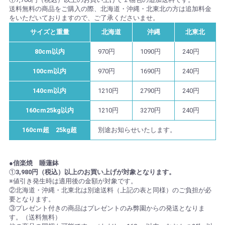
送料無料の商品をご購入の際、北海道・沖縄・北東北の方は追加料金
をいただいておりますので、ご了承くださいませ。
サイズと重量
北海道
沖縄
北東北
80cm以内
970円
1090円
240円
100cm以内
970円
1690円
240円
140cm以内
1210円
2790円
240円
160cm25kg以内
1210円
3270円
240円
160cm超 25kg超
別途お知らせいたします。
●信楽焼 睡蓮鉢
①
3,980円（税込）以上のお買い上げが対象となります。
※値引き発生時は適用後の金額が対象です。
②北海道・沖縄・北東北は別途送料（上記の表と同様）のご負担が必
要となります。
③プレゼント付きの商品はプレゼントのみ弊園からの発送となりま
す。（送料無料）