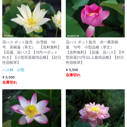
花ハス ポット販売 白雪姫 10
花ハス ポット販売 赤一重茶碗
号 茶碗蓮（草丈） 【送料無料】
蓮 10号 小型品種（草丈）
【花蓮、花ハス】【10号〜ポット
【送料無料】【花蓮、花ハス】【中
向き】【小型容器栽培品種】【好日
型容器(12号)以上栽培品種】【好日
性宿根草】
性宿根草】
ハス科 小型
¥ 5,500
在庫切れ
¥ 5,500
在庫切れ