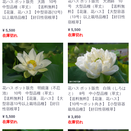
花ハス ポット販売 大洒錦 10
花ハス ポット販売 大路 10号
号 大型品種（草丈） 【送料無
中型品種（草丈） 【送料無料】
料】【花蓮、花ハス】【大型容器
【花蓮、花ハス】【中型容器(12号)
（13号）以上栽培品種】【好日性
以上栽培品種】【好日性宿根草】
宿根草】
¥ 5,500
¥ 5,500
在庫切れ
在庫切れ
花ハス ポット販売 明鏡蓮（不忍
花ハス ポット販売 白鴿（しろは
池） 10号 中型品種（草丈）
と） 8号 中小型品種（草丈）
【送料無料】【花蓮、花ハス】【大
【送料無料】【花蓮、花ハス】
型容器13号以上栽培品種】【好日
【10号〜ポット向き】【小型容器
性宿根草】
栽培品種】【好日性宿根草】
¥ 5,500
¥ 3,850
在庫切れ
在庫切れ