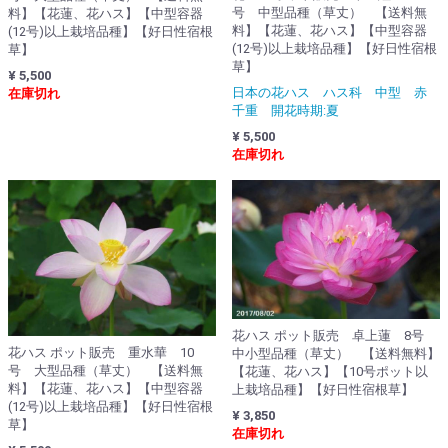
号 中型品種（草丈） 【送料無
料】【花蓮、花ハス】【中型容器
料】【花蓮、花ハス】【中型容器
(12号)以上栽培品種】【好日性宿根
(12号)以上栽培品種】【好日性宿根
草】
草】
¥ 5,500
日本の花ハス ハス科 中型 赤
在庫切れ
千重 開花時期:夏
¥ 5,500
在庫切れ
花ハス ポット販売 卓上蓮 8号
花ハス ポット販売 重水華 10
中小型品種（草丈） 【送料無料】
号 大型品種（草丈） 【送料無
【花蓮、花ハス】【10号ポット以
料】【花蓮、花ハス】【中型容器
上栽培品種】【好日性宿根草】
(12号)以上栽培品種】【好日性宿根
¥ 3,850
草】
在庫切れ