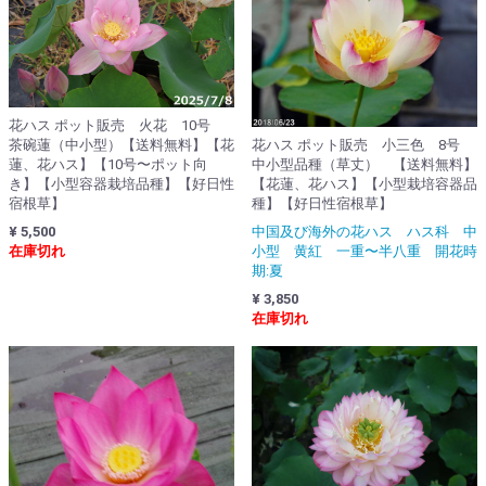
花ハス ポット販売 火花 10号
花ハス ポット販売 小三色 8号
茶碗蓮（中小型）【送料無料】【花
中小型品種（草丈） 【送料無料】
蓮、花ハス】【10号〜ポット向
【花蓮、花ハス】【小型栽培容器品
き】【小型容器栽培品種】【好日性
種】【好日性宿根草】
宿根草】
中国及び海外の花ハス ハス科 中
¥ 5,500
小型 黄紅 一重〜半八重 開花時
在庫切れ
期:夏
¥ 3,850
在庫切れ