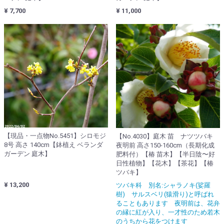
¥ 7,700
¥ 11,000
【現品・一点物No.5451】シロモジ
【No.4030】庭木 苗 ナツツバキ
8号 高さ 140cm【鉢植え ベランダ
夜明前 高さ150-160cm（長期化成
ガーデン 庭木】
肥料付）【椿 苗木】【半日陰〜好
日性植物】【花木】【茶花】【椿
ツバキ】
¥ 13,200
ツバキ科 別名:シャラノキ(娑羅
樹) サルスベリ(猿滑り)と呼ばれ
ることもあります 夜明前は、花弁
の縁に紅が入り、一才性のため若木
のうちから花をつけます