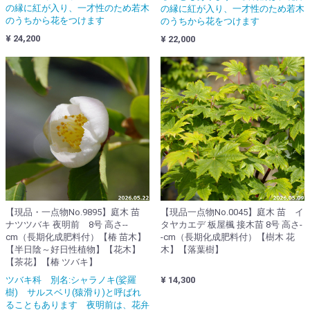
の縁に紅が入り、一才性のため若木
の縁に紅が入り、一才性のため若木
のうちから花をつけます
のうちから花をつけます
¥ 24,200
¥ 22,000
【現品・一点物No.9895】庭木 苗
【現品一点物No.0045】庭木 苗 イ
ナツツバキ 夜明前 8号 高さ--
タヤカエデ 板屋楓 接木苗 8号 高さ-
cm（長期化成肥料付）【椿 苗木】
-cm（長期化成肥料付）【樹木 花
【半日陰～好日性植物】【花木】
木】【落葉樹】
【茶花】【椿 ツバキ】
ツバキ科 別名:シャラノキ(娑羅
¥ 14,300
樹) サルスベリ(猿滑り)と呼ばれ
ることもあります 夜明前は、花弁