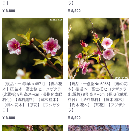
ラ】
ラ】
¥ 8,800
¥ 8,800
【現品・一点物No.6871】【春の花
【現品・一点物No.6866】【春の花
木】桜 苗木 富士桜 ヒヨクザクラ
木】桜 苗木 富士桜 ヒヨクザクラ
(比翼桜) 8号 高さ--cm（長期化成肥
(比翼桜) 8号 高さ--cm（長期化成肥
料付）【送料無料】【庭木 植木】
料付）【送料無料】【庭木 植木】
【樹木 花木】【茶花】【フジザク
【樹木 花木】【茶花】【フジザク
ラ】
ラ】
¥ 8,800
¥ 8,800