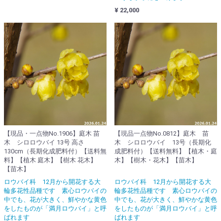
¥ 22,000
【現品・一点物No.1906】庭木 苗
【現品一点物No.0812】庭木 苗
木 シロロウバイ 13号 高さ
木 シロロウバイ 13号（長期化
130cm（長期化成肥料付）【送料無
成肥料付）【送料無料】【植木・庭
料】【植木 庭木】【樹木 花木】
木】【樹木・花木】【苗木】
【苗木】
ロウバイ科 12月から開花する大
ロウバイ科 12月から開花する大
輪多花性品種です 素心ロウバイの
輪多花性品種です 素心ロウバイの
中でも、花が大きく、鮮やかな黄色
中でも、花が大きく、鮮やかな黄色
をしたものが「満月ロウバイ」と呼
をしたものが「満月ロウバイ」と呼
ばれます
ばれます