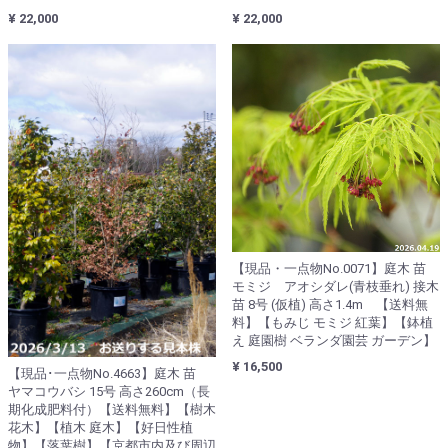
¥ 22,000
¥ 22,000
【現品・一点物No.0071】庭木 苗
モミジ アオシダレ(青枝垂れ) 接木
苗 8号 (仮植) 高さ1.4m 【送料無
料】【もみじ モミジ 紅葉】【鉢植
え 庭園樹 ベランダ園芸 ガーデン】
¥ 16,500
【現品･一点物No.4663】庭木 苗
ヤマコウバシ 15号 高さ260cm（長
期化成肥料付）【送料無料】【樹木
花木】【植木 庭木】【好日性植
物】【落葉樹】【京都市内及び周辺