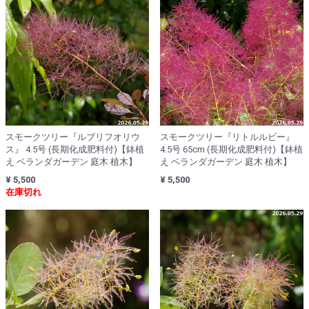
スモークツリー『ルブリフオリウ
スモークツリー『リトルルビー』
ス』 4.5号 (長期化成肥料付)【鉢植
4.5号 65cm (長期化成肥料付)【鉢植
え ベランダガーデン 庭木 植木】
え ベランダガーデン 庭木 植木】
¥ 5,500
¥ 5,500
在庫切れ