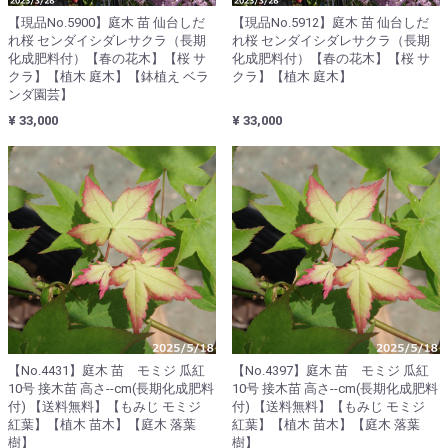
【現品No.5900】庭木 苗 仙台しだ
【現品No.5912】庭木 苗 仙台しだ
れ桜 センダイシダレサクラ（長期
れ桜 センダイシダレサクラ（長期
化成肥料付）【春の花木】【桜 サ
化成肥料付）【春の花木】【桜 サ
クラ】【植木 庭木】【鉢植え ベラ
クラ】【植木 庭木】
ンダ園芸】
¥ 33,000
¥ 33,000
【No.4431】庭木 苗 モミジ 瓜紅
【No.4397】庭木 苗 モミジ 瓜紅
10号 接木苗 高さ--cm(長期化成肥料
10号 接木苗 高さ--cm(長期化成肥料
付) 【送料無料】【もみじ モミジ
付) 【送料無料】【もみじ モミジ
紅葉】【植木 苗木】【庭木 落葉
紅葉】【植木 苗木】【庭木 落葉
樹】
樹】