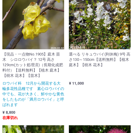
【現品・一点物No.1905】庭木 苗
選べる リキュウバイ(利休梅) 9号 高
木 シロロウバイ？ 12号 高さ
さ130～150cm【送料無料】【植木
129cm(カット処理済)（長期化成肥
庭木】【樹木 花木】
料付）【送料無料】【植木 庭木】
【樹木 花木】【苗木】
ロウバイ科 12月から開花する大
¥ 11,000
輪多花性品種です 素心ロウバイの
中でも、花が大きく、鮮やかな黄色
をしたものが「満月ロウバイ」と呼
ばれます
¥ 8,800
在庫切れ