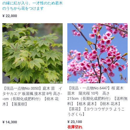
の縁に紅が入り、一才性のため若木
のうちから花をつけます
¥ 22,000
【現品・一点物No.6447】桜 庭木
【現品一点物No.0050】庭木 苗 イ
苗木 陽光桜 10号 高さ
タヤカエデ 板屋楓 接木苗 8号 高さ-
215cm（長期化成肥料付）【送料無
-cm（長期化成肥料付）【樹木 花
料】【植木 庭木】【樹木 花木】
木】【落葉樹】
【茶花】【ヨウコウザクラ ようこ
うざくら】
¥ 23,100
¥ 14,300
在庫切れ