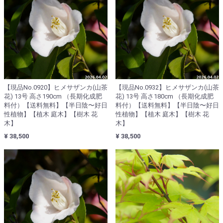
【現品No.0920】ヒメサザンカ(山茶
【現品No.0932】ヒメサザンカ(山茶
花) 13号 高さ190cm （長期化成肥
花) 13号 高さ180cm （長期化成肥
料付）【送料無料】【半日陰〜好日
料付）【送料無料】【半日陰〜好日
性植物】【植木 庭木】【樹木 花
性植物】【植木 庭木】【樹木 花
木】
木】
¥ 38,500
¥ 38,500