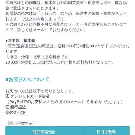
③植木鉢との同梱は、植木鉢以外の園芸資材・植物等も同梱可能な場
合は受注させていただきます。
陶器製の植木鉢は「われもの」のため、輸送中の破損・事故が考えら
れます。ご注文の内容によっては
その組合わせに同梱不可な商品及びメーカー直送の場合もございます
ので、詳しくはメールにておたずねください。
●京楽焼 植木鉢
※窯元(愛楽園)直送の商品は、送料1500円(1梱包160cmサイズ以内)とな
ります。
北海道・沖縄・北東北は別料金です。
20,000円(税別)以上のお買い上げで1梱包送料無料となります。
■お支払いについて
お支払い方法は以下の通りとなります。
① クレジットカード決済
（
PayPalでのお支払い
のため後送のメールにて御案内いたします）
② 銀行振込
③代金引換
【代引手数料表】
商品価格合計
代引手数料