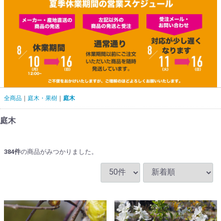
全商品
庭木・果樹
庭木
庭木
384
件
の商品がみつかりました。