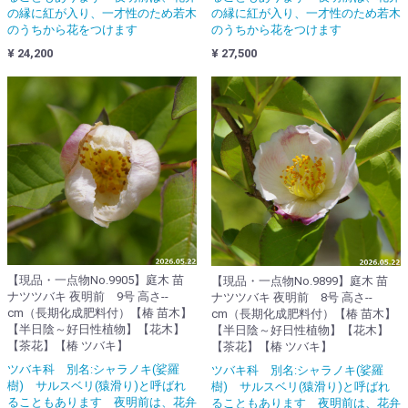
の縁に紅が入り、一才性のため若木
の縁に紅が入り、一才性のため若木
のうちから花をつけます
のうちから花をつけます
¥ 24,200
¥ 27,500
【現品・一点物No.9905】庭木 苗
【現品・一点物No.9899】庭木 苗
ナツツバキ 夜明前 9号 高さ--
ナツツバキ 夜明前 8号 高さ--
cm（長期化成肥料付）【椿 苗木】
cm（長期化成肥料付）【椿 苗木】
【半日陰～好日性植物】【花木】
【半日陰～好日性植物】【花木】
【茶花】【椿 ツバキ】
【茶花】【椿 ツバキ】
ツバキ科 別名:シャラノキ(娑羅
ツバキ科 別名:シャラノキ(娑羅
樹) サルスベリ(猿滑り)と呼ばれ
樹) サルスベリ(猿滑り)と呼ばれ
ることもあります 夜明前は、花弁
ることもあります 夜明前は、花弁