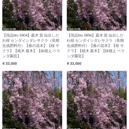
【現品No.5904】庭木 苗 仙台しだ
【現品No.5896】庭木 苗 仙台しだ
れ桜 センダイシダレサクラ（長期
れ桜 センダイシダレサクラ（長期
化成肥料付）【春の花木】【桜 サ
化成肥料付）【春の花木】【桜 サ
クラ】【植木 庭木】【鉢植え ベラ
クラ】【植木 庭木】【鉢植え ベラ
ンダ園芸】
ンダ園芸】
¥ 33,000
¥ 33,000