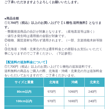
ご了承いただきますようよろしくお願いいたします。
●商品全般
①
7,700円（税込）以上のお買い上げで【１梱包 送料無料】となりま
す。
・弊園発送商品の合計が対象となります。（産地直送等は除く）
・値引き発生時は適用後の金額が対象です。
②植物、園芸資材を問わず適用されます。（一部、京楽焼植木鉢等除
く）
③北海道・沖縄・北東北の方は通常料金との差額をお支払いいただく
事になりますのでご了承ください。（下記参照）
【配送料の追加料金について】
①7,700円（税込）以上のお買い上げで１梱包の追加送料です。
送料無料の商品をご購入の際、北海道・沖縄・北東北の方は追加料金
をいただいておりますので、ご了承くださいませ。
サイズと重量
北海道
沖縄
北東北
80cm以内
970円
1090円
240円
100cm以内
970円
1690円
240円