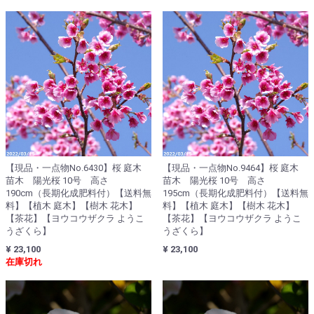
【現品・一点物No.6430】桜 庭木
【現品・一点物No.9464】桜 庭木
苗木 陽光桜 10号 高さ
苗木 陽光桜 10号 高さ
190cm（長期化成肥料付）【送料無
195cm（長期化成肥料付）【送料無
料】【植木 庭木】【樹木 花木】
料】【植木 庭木】【樹木 花木】
【茶花】【ヨウコウザクラ ようこ
【茶花】【ヨウコウザクラ ようこ
うざくら】
うざくら】
¥ 23,100
¥ 23,100
在庫切れ