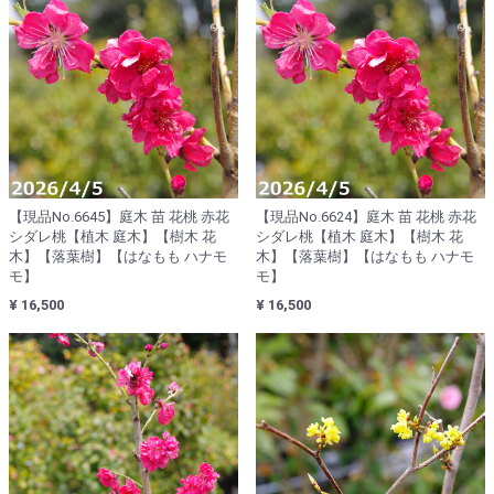
【現品No.6645】庭木 苗 花桃 赤花
【現品No.6624】庭木 苗 花桃 赤花
シダレ桃【植木 庭木】【樹木 花
シダレ桃【植木 庭木】【樹木 花
木】【落葉樹】【はなもも ハナモ
木】【落葉樹】【はなもも ハナモ
モ】
モ】
¥ 16,500
¥ 16,500