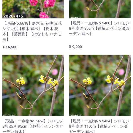
【現品・一点物No.5460】シロモジ
【現品No.6618】庭木 苗 花桃 赤花
8号 高さ 85cm【鉢植え ベランダガ
シダレ桃【植木 庭木】【樹木 花
ーデン 庭木】
木】【落葉樹】【はなもも ハナモ
モ】
¥ 9,900
¥ 16,500
【現品・一点物No.5457】シロモジ
【現品・一点物No.5454】シロモジ
8号 高さ 95cm【鉢植え ベランダガ
8号 高さ 110cm【鉢植え ベランダ
ーデン 庭木】
ガーデン 庭木】