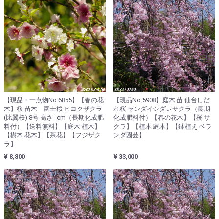
【現品・一点物No.6855】【春の花
【現品No.5908】庭木 苗 仙台しだ
木】桜 苗木 富士桜 ヒヨクザクラ
れ桜 センダイシダレサクラ（長期
(比翼桜) 8号 高さ--cm（長期化成肥
化成肥料付）【春の花木】【桜 サ
料付）【送料無料】【庭木 植木】
クラ】【植木 庭木】【鉢植え ベラ
【樹木 花木】【茶花】【フジザク
ンダ園芸】
ラ】
¥ 8,800
¥ 33,000