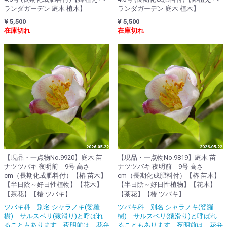
ランダガーデン 庭木 植木】
ランダガーデン 庭木 植木】
¥ 5,500
¥ 5,500
在庫切れ
在庫切れ
【現品・一点物No.9920】庭木 苗
【現品・一点物No.9819】庭木 苗
ナツツバキ 夜明前 9号 高さ--
ナツツバキ 夜明前 9号 高さ--
cm（長期化成肥料付）【椿 苗木】
cm（長期化成肥料付）【椿 苗木】
【半日陰～好日性植物】【花木】
【半日陰～好日性植物】【花木】
【茶花】【椿 ツバキ】
【茶花】【椿 ツバキ】
ツバキ科 別名:シャラノキ(娑羅
ツバキ科 別名:シャラノキ(娑羅
樹) サルスベリ(猿滑り)と呼ばれ
樹) サルスベリ(猿滑り)と呼ばれ
ることもあります 夜明前は、花弁
ることもあります 夜明前は、花弁