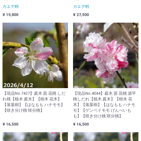
カエデ科
カエデ科
¥ 19,800
¥ 27,500
【現品No.7427】庭木 苗 花桃 しだ
【現品No.4044】庭木 苗 花桃 源平
れ桃【植木 庭木】【樹木 花木】
桃しだれ【植木 庭木】【樹木 花
【落葉樹】【はなもも ハナモモ】
木】【落葉樹】【はなもも ハナモ
【咲き分け桃 咲分桃】
モ】【ゲンペイモモ げんぺいも
も】【咲き分け桃 咲分桃】
¥ 16,500
¥ 16,500