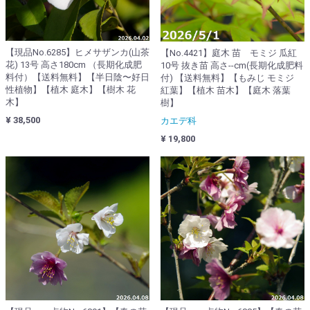
【現品No.6285】ヒメサザンカ(山茶
【No.4421】庭木 苗 モミジ 瓜紅
花) 13号 高さ180cm （長期化成肥
10号 抜き苗 高さ--cm(長期化成肥料
料付）【送料無料】【半日陰〜好日
付) 【送料無料】【もみじ モミジ
性植物】【植木 庭木】【樹木 花
紅葉】【植木 苗木】【庭木 落葉
木】
樹】
¥ 38,500
カエデ科
¥ 19,800