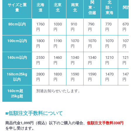
関
北
サイズと重
北海
北東
南東
東・
陸・
関西
量
道
北
北
信越
東海
80cm以内
1760
1030
910
790
770
670
円
円
円
円
円
円
100cm以内
1800
1190
1070
1070
1070
1070
円
円
円
円
円
円
140cm以内
2550
1460
1340
1340
1210
1210
円
円
円
円
円
円
160cm25kg
2800
1830
1590
1590
1470
1470
以内
円
円
円
円
円
円
160cm超
別途お知らせいたします。
25kg超
■低額注文手数料について
商品代金1,099円（税込）以下のご購入の場合、
低額注文手数料330円
を申し受けます。