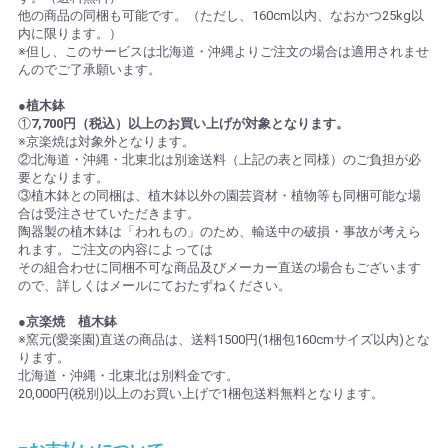
他の商品の同梱も可能です。（ただし、160cm以内、なおかつ25kg以
内に限ります。）
※但し、このサービスは北海道・沖縄よりご注文の場合は適用されませ
んのでご了承願います。
●植木鉢
①
7,700円（税込）以上のお買い上げが対象となります。
※京楽焼は対象外となります。
②北海道・沖縄・北東北は別途送料（上記の表と同様）のご負担が必
要となります。
③植木鉢との同梱は、植木鉢以外の園芸資材・植物等も同梱可能な場
合は受注させていただきます。
陶器製の植木鉢は「われもの」のため、輸送中の破損・事故が考えら
れます。ご注文の内容によっては
その組合わせに同梱不可な商品及びメーカー直送の場合もございます
ので、詳しくはメールにておたずねください。
●京楽焼 植木鉢
※窯元(愛楽園)直送の商品は、送料1500円(1梱包160cmサイズ以内)とな
ります。
北海道・沖縄・北東北は別料金です。
20,000円(税別)以上のお買い上げで1梱包送料無料となります。