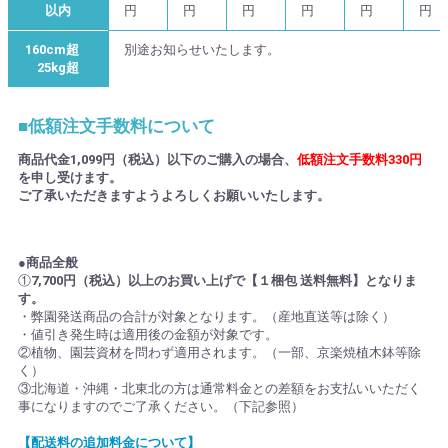
以内
円
円
円
円
円
円
160cm超
別途お知らせいたします。
25kg超
■低額注文手数料について
商品代金1,099円（税込）以下のご購入の場合、
低額注文手数料330円
を申し受けます。
ご了承いただきますようよろしくお願いいたします。
●商品全般
①
7,700円（税込）以上のお買い上げで【１梱包 送料無料】となりま
す。
・弊園発送商品の合計が対象となります。（産地直送等は除く）
・値引き発生時は適用後の金額が対象です。
②植物、園芸資材を問わず適用されます。（一部、京楽焼植木鉢等除
く）
③北海道・沖縄・北東北の方は通常料金との差額をお支払いいただく
事になりますのでご了承ください。（下記参照）
【配送料の追加料金について】