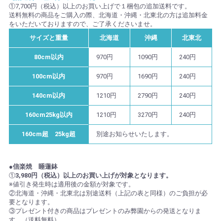
①7,700円（税込）以上のお買い上げで１梱包の追加送料です。
送料無料の商品をご購入の際、北海道・沖縄・北東北の方は追加料金
をいただいておりますので、ご了承くださいませ。
サイズと重量
北海道
沖縄
北東北
80cm以内
970円
1090円
240円
100cm以内
970円
1690円
240円
140cm以内
1210円
2790円
240円
160cm25kg以内
1210円
3270円
240円
160cm超 25kg超
別途お知らせいたします。
●信楽焼 睡蓮鉢
①
3,980円（税込）以上のお買い上げが対象となります。
※値引き発生時は適用後の金額が対象です。
②北海道・沖縄・北東北は別途送料（上記の表と同様）のご負担が必
要となります。
③プレゼント付きの商品はプレゼントのみ弊園からの発送となりま
す。（送料無料）