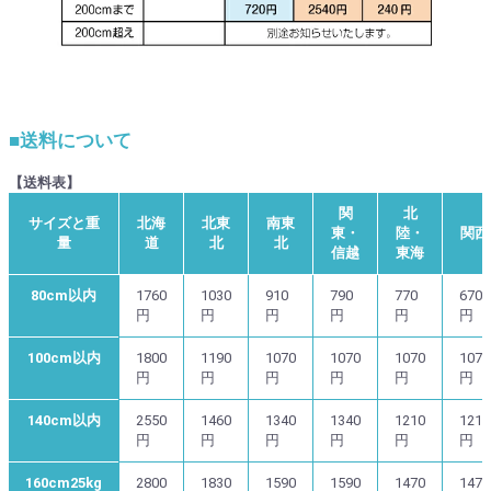
■送料について
【送料表】
関
北
サイズと重
北海
北東
南東
東・
陸・
関西
量
道
北
北
信越
東海
80cm以内
1760
1030
910
790
770
670
円
円
円
円
円
円
100cm以内
1800
1190
1070
1070
1070
1070
円
円
円
円
円
円
140cm以内
2550
1460
1340
1340
1210
1210
円
円
円
円
円
円
160cm25kg
2800
1830
1590
1590
1470
1470