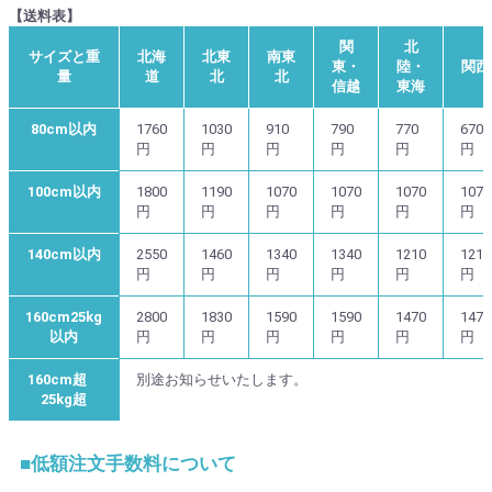
【送料表】
関
北
サイズと重
北海
北東
南東
東・
陸・
関西
量
道
北
北
信越
東海
80cm以内
1760
1030
910
790
770
670
円
円
円
円
円
円
100cm以内
1800
1190
1070
1070
1070
1070
円
円
円
円
円
円
140cm以内
2550
1460
1340
1340
1210
1210
円
円
円
円
円
円
160cm25kg
2800
1830
1590
1590
1470
1470
以内
円
円
円
円
円
円
160cm超
別途お知らせいたします。
25kg超
■低額注文手数料について