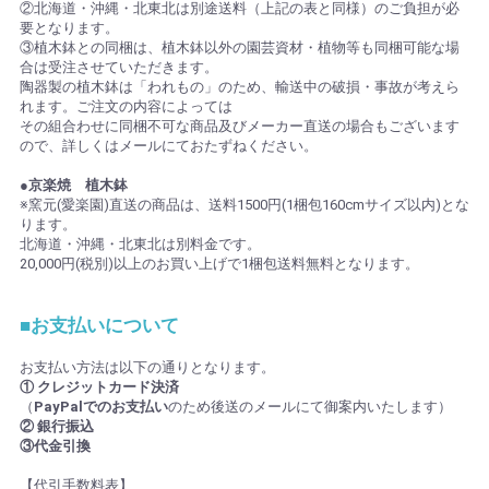
②北海道・沖縄・北東北は別途送料（上記の表と同様）のご負担が必
要となります。
③植木鉢との同梱は、植木鉢以外の園芸資材・植物等も同梱可能な場
合は受注させていただきます。
陶器製の植木鉢は「われもの」のため、輸送中の破損・事故が考えら
れます。ご注文の内容によっては
その組合わせに同梱不可な商品及びメーカー直送の場合もございます
ので、詳しくはメールにておたずねください。
●京楽焼 植木鉢
※窯元(愛楽園)直送の商品は、送料1500円(1梱包160cmサイズ以内)とな
ります。
北海道・沖縄・北東北は別料金です。
20,000円(税別)以上のお買い上げで1梱包送料無料となります。
■お支払いについて
お支払い方法は以下の通りとなります。
① クレジットカード決済
（
PayPalでのお支払い
のため後送のメールにて御案内いたします）
② 銀行振込
③代金引換
【代引手数料表】