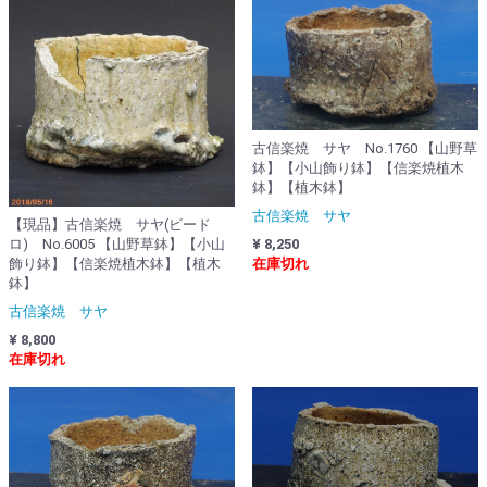
古信楽焼 サヤ No.1760 【山野草
鉢】【小山飾り鉢】【信楽焼植木
鉢】【植木鉢】
古信楽焼 サヤ
【現品】古信楽焼 サヤ(ビード
ロ) No.6005 【山野草鉢】【小山
¥ 8,250
飾り鉢】【信楽焼植木鉢】【植木
在庫切れ
鉢】
古信楽焼 サヤ
¥ 8,800
在庫切れ