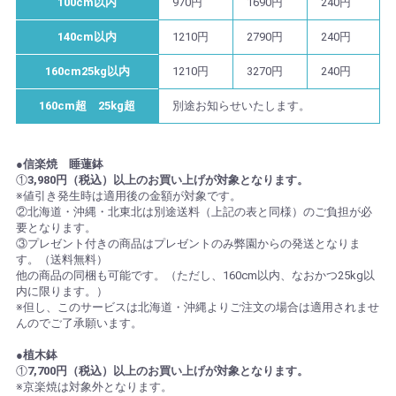
100cm以内
970円
1690円
240円
140cm以内
1210円
2790円
240円
160cm25kg以内
1210円
3270円
240円
160cm超 25kg超
別途お知らせいたします。
●信楽焼 睡蓮鉢
①
3,980円（税込）以上のお買い上げが対象となります。
※値引き発生時は適用後の金額が対象です。
②北海道・沖縄・北東北は別途送料（上記の表と同様）のご負担が必
要となります。
③プレゼント付きの商品はプレゼントのみ弊園からの発送となりま
す。（送料無料）
他の商品の同梱も可能です。（ただし、160cm以内、なおかつ25kg以
内に限ります。）
※但し、このサービスは北海道・沖縄よりご注文の場合は適用されませ
んのでご了承願います。
●植木鉢
①
7,700円（税込）以上のお買い上げが対象となります。
※京楽焼は対象外となります。