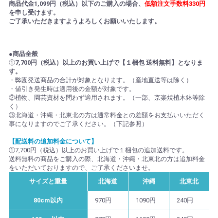
商品代金1,099円（税込）以下のご購入の場合、
低額注文手数料330円
を申し受けます。
ご了承いただきますようよろしくお願いいたします。
●商品全般
①
7,700円（税込）以上のお買い上げで【１梱包 送料無料】となりま
す。
・弊園発送商品の合計が対象となります。（産地直送等は除く）
・値引き発生時は適用後の金額が対象です。
②植物、園芸資材を問わず適用されます。（一部、京楽焼植木鉢等除
く）
③北海道・沖縄・北東北の方は通常料金との差額をお支払いいただく
事になりますのでご了承ください。（下記参照）
【配送料の追加料金について】
①7,700円（税込）以上のお買い上げで１梱包の追加送料です。
送料無料の商品をご購入の際、北海道・沖縄・北東北の方は追加料金
をいただいておりますので、ご了承くださいませ。
サイズと重量
北海道
沖縄
北東北
80cm以内
970円
1090円
240円