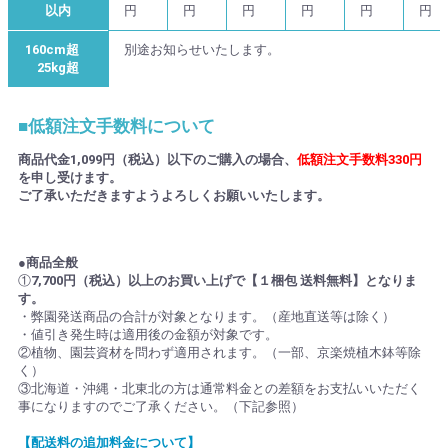
以内
円
円
円
円
円
円
160cm超
別途お知らせいたします。
25kg超
■低額注文手数料について
商品代金1,099円（税込）以下のご購入の場合、
低額注文手数料330円
を申し受けます。
ご了承いただきますようよろしくお願いいたします。
●商品全般
①
7,700円（税込）以上のお買い上げで【１梱包 送料無料】となりま
す。
・弊園発送商品の合計が対象となります。（産地直送等は除く）
・値引き発生時は適用後の金額が対象です。
②植物、園芸資材を問わず適用されます。（一部、京楽焼植木鉢等除
く）
③北海道・沖縄・北東北の方は通常料金との差額をお支払いいただく
事になりますのでご了承ください。（下記参照）
【配送料の追加料金について】