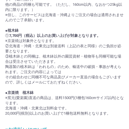
他の商品の同梱も可能です。（ただし、160cm以内、なおかつ25kg以
内に限ります。）
※但し、このサービスは北海道・沖縄よりご注文の場合は適用されませ
んのでご了承願います。
●植木鉢
①
7,700円（税込）以上のお買い上げが対象となります。
※京楽焼は対象外となります。
②北海道・沖縄・北東北は別途送料（上記の表と同様）のご負担が必
要となります。
③植木鉢との同梱は、植木鉢以外の園芸資材・植物等も同梱可能な場
合は受注させていただきます。
陶器製の植木鉢は「われもの」のため、輸送中の破損・事故が考えら
れます。ご注文の内容によっては
その組合わせに同梱不可な商品及びメーカー直送の場合もございます
ので、詳しくはメールにておたずねください。
●京楽焼 植木鉢
※窯元(愛楽園)直送の商品は、送料1500円(1梱包160cmサイズ以内)とな
ります。
北海道・沖縄・北東北は別料金です。
20,000円(税別)以上のお買い上げで1梱包送料無料となります。