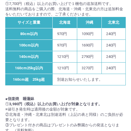
①7,700円（税込）以上のお買い上げで１梱包の追加送料です。
送料無料の商品をご購入の際、北海道・沖縄・北東北の方は追加料金
をいただいておりますので、ご了承くださいませ。
サイズと重量
北海道
沖縄
北東北
80cm以内
970円
1090円
240円
100cm以内
970円
1690円
240円
140cm以内
1210円
2790円
240円
160cm25kg以内
1210円
3270円
240円
160cm超 25kg超
別途お知らせいたします。
●信楽焼 睡蓮鉢
①
3,980円（税込）以上のお買い上げが対象となります。
※値引き発生時は適用後の金額が対象です。
②北海道・沖縄・北東北は別途送料（上記の表と同様）のご負担が必
要となります。
③プレゼント付きの商品はプレゼントのみ弊園からの発送となりま
す。（送料無料）