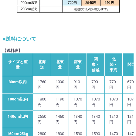
■送料について
【送料表】
関
北
サイズと重
北海
北東
南東
東・
陸・
関西
量
道
北
北
信越
東海
80cm以内
1760
1030
910
790
770
670
円
円
円
円
円
円
100cm以内
1800
1190
1070
1070
1070
1070
円
円
円
円
円
円
140cm以内
2550
1460
1340
1340
1210
1210
円
円
円
円
円
円
160cm25kg
2800
1830
1590
1590
1470
1470