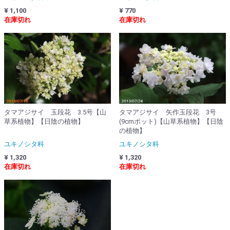
¥ 1,100
¥ 770
在庫切れ
在庫切れ
タマアジサイ 玉段花 3.5号【山
タマアジサイ 矢作玉段花 3号
草系植物】【日陰の植物】
(9cmポット)【山草系植物】【日陰
の植物】
ユキノシタ科
ユキノシタ科
¥ 1,320
¥ 1,320
在庫切れ
在庫切れ