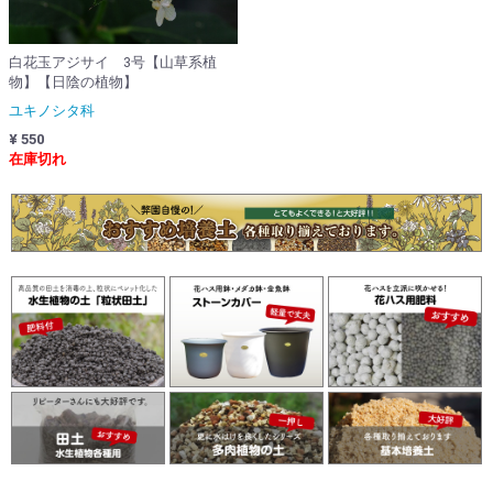
白花玉アジサイ 3号【山草系植
物】【日陰の植物】
ユキノシタ科
¥ 550
在庫切れ