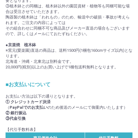
要となります。
③植木鉢との同梱は、植木鉢以外の園芸資材・植物等も同梱可能な場
合は受注させていただきます。
陶器製の植木鉢は「われもの」のため、輸送中の破損・事故が考えら
れます。ご注文の内容によっては
その組合わせに同梱不可な商品及びメーカー直送の場合もございます
ので、詳しくはメールにておたずねください。
●京楽焼 植木鉢
※窯元(愛楽園)直送の商品は、送料1500円(1梱包160cmサイズ以内)とな
ります。
北海道・沖縄・北東北は別料金です。
20,000円(税別)以上のお買い上げで1梱包送料無料となります。
■お支払いについて
お支払い方法は以下の通りとなります。
① クレジットカード決済
（
PayPalでのお支払い
のため後送のメールにて御案内いたします）
② 銀行振込
③代金引換
【代引手数料表】