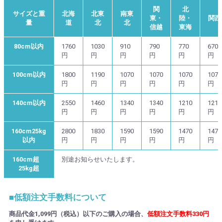
関
北
サイズと重
北海
北東
南東
東・
陸・
関西
量
道
北
北
信越
東海
80cm以内
1760
1030
910
790
770
670
円
円
円
円
円
円
100cm以内
1800
1190
1070
1070
1070
1070
円
円
円
円
円
円
140cm以内
2550
1460
1340
1340
1210
1210
円
円
円
円
円
円
160cm25kg
2800
1830
1590
1590
1470
1470
以内
円
円
円
円
円
円
160cm超
別途お知らせいたします。
25kg超
■低額注文手数料について
商品代金1,099円（税込）以下のご購入の場合、
低額注文手数料330円