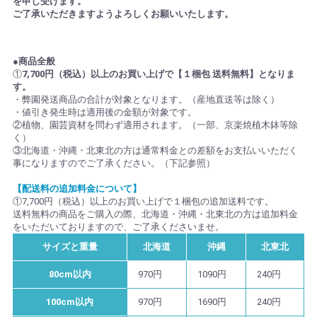
を申し受けます。
ご了承いただきますようよろしくお願いいたします。
●商品全般
①
7,700円（税込）以上のお買い上げで【１梱包 送料無料】となりま
す。
・弊園発送商品の合計が対象となります。（産地直送等は除く）
・値引き発生時は適用後の金額が対象です。
②植物、園芸資材を問わず適用されます。（一部、京楽焼植木鉢等除
く）
③北海道・沖縄・北東北の方は通常料金との差額をお支払いいただく
事になりますのでご了承ください。（下記参照）
【配送料の追加料金について】
①7,700円（税込）以上のお買い上げで１梱包の追加送料です。
送料無料の商品をご購入の際、北海道・沖縄・北東北の方は追加料金
をいただいておりますので、ご了承くださいませ。
サイズと重量
北海道
沖縄
北東北
80cm以内
970円
1090円
240円
100cm以内
970円
1690円
240円