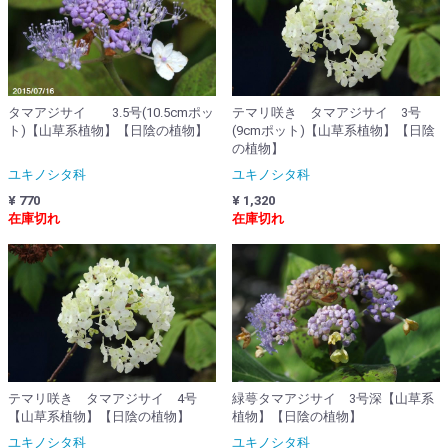
タマアジサイ 3.5号(10.5cmポッ
テマリ咲き タマアジサイ 3号
ト)【山草系植物】【日陰の植物】
(9cmポット)【山草系植物】【日陰
の植物】
ユキノシタ科
ユキノシタ科
¥ 770
¥ 1,320
在庫切れ
在庫切れ
テマリ咲き タマアジサイ 4号
緑萼タマアジサイ 3号深【山草系
【山草系植物】【日陰の植物】
植物】【日陰の植物】
ユキノシタ科
ユキノシタ科