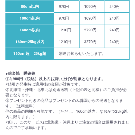
80cm以内
970円
1090円
240円
100cm以内
970円
1690円
240円
140cm以内
1210円
2790円
240円
160cm25kg以内
1210円
3270円
240円
160cm超 25kg超
別途お知らせいたします。
●信楽焼 睡蓮鉢
①
3,980円（税込）以上のお買い上げが対象となります。
※値引き発生時は適用後の金額が対象です。
②北海道・沖縄・北東北は別途送料（上記の表と同様）のご負担が必
要となります。
③プレゼント付きの商品はプレゼントのみ弊園からの発送となりま
す。（送料無料）
他の商品の同梱も可能です。（ただし、160cm以内、なおかつ25kg以
内に限ります。）
※但し、このサービスは北海道・沖縄よりご注文の場合は適用されませ
んのでご了承願います。