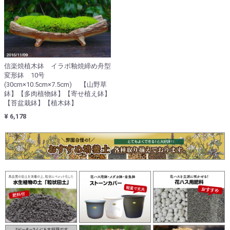
信楽焼植木鉢 イラボ釉焼締め舟型
変形鉢 10号
(30cm×10.5cm×7.5cm) 【山野草
鉢】【多肉植物鉢】【寄せ植え鉢】
【苔盆栽鉢】【植木鉢】
¥ 6,178