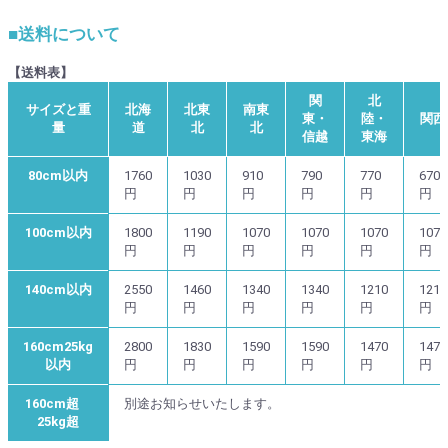
■送料について
【送料表】
関
北
サイズと重
北海
北東
南東
東・
陸・
関西
量
道
北
北
信越
東海
80cm以内
1760
1030
910
790
770
670
円
円
円
円
円
円
100cm以内
1800
1190
1070
1070
1070
1070
円
円
円
円
円
円
140cm以内
2550
1460
1340
1340
1210
1210
円
円
円
円
円
円
160cm25kg
2800
1830
1590
1590
1470
1470
以内
円
円
円
円
円
円
160cm超
別途お知らせいたします。
25kg超