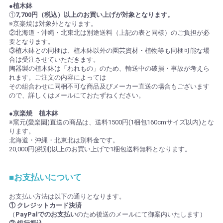
●植木鉢
①
7,700円（税込）以上のお買い上げが対象となります。
※京楽焼は対象外となります。
②北海道・沖縄・北東北は別途送料（上記の表と同様）のご負担が必
要となります。
③植木鉢との同梱は、植木鉢以外の園芸資材・植物等も同梱可能な場
合は受注させていただきます。
陶器製の植木鉢は「われもの」のため、輸送中の破損・事故が考えら
れます。ご注文の内容によっては
その組合わせに同梱不可な商品及びメーカー直送の場合もございます
ので、詳しくはメールにておたずねください。
●京楽焼 植木鉢
※窯元(愛楽園)直送の商品は、送料1500円(1梱包160cmサイズ以内)とな
ります。
北海道・沖縄・北東北は別料金です。
20,000円(税別)以上のお買い上げで1梱包送料無料となります。
■お支払いについて
お支払い方法は以下の通りとなります。
① クレジットカード決済
（
PayPalでのお支払い
のため後送のメールにて御案内いたします）