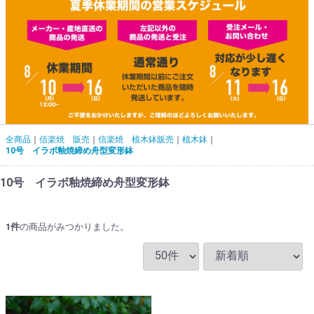
全商品
信楽焼 販売
信楽焼 植木鉢販売
植木鉢
10号 イラボ釉焼締め舟型変形鉢
10号 イラボ釉焼締め舟型変形鉢
1
件
の商品がみつかりました。