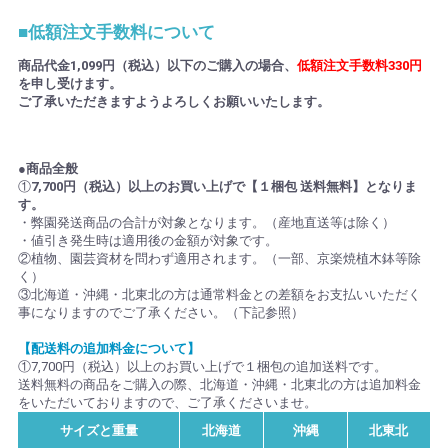
■低額注文手数料について
商品代金1,099円（税込）以下のご購入の場合、
低額注文手数料330円
を申し受けます。
ご了承いただきますようよろしくお願いいたします。
●商品全般
①
7,700円（税込）以上のお買い上げで【１梱包 送料無料】となりま
す。
・弊園発送商品の合計が対象となります。（産地直送等は除く）
・値引き発生時は適用後の金額が対象です。
②植物、園芸資材を問わず適用されます。（一部、京楽焼植木鉢等除
く）
③北海道・沖縄・北東北の方は通常料金との差額をお支払いいただく
事になりますのでご了承ください。（下記参照）
【配送料の追加料金について】
①7,700円（税込）以上のお買い上げで１梱包の追加送料です。
送料無料の商品をご購入の際、北海道・沖縄・北東北の方は追加料金
をいただいておりますので、ご了承くださいませ。
サイズと重量
北海道
沖縄
北東北