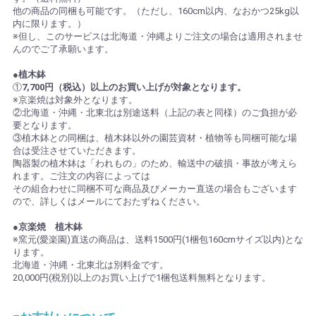
他の商品の同梱も可能です。（ただし、160cm以内、なおかつ25kg以
内に限ります。）
※但し、このサービスは北海道・沖縄よりご注文の場合は適用されませ
んのでご了承願います。
●植木鉢
①
7,700円（税込）以上のお買い上げが対象となります。
※京楽焼は対象外となります。
②北海道・沖縄・北東北は別途送料（上記の表と同様）のご負担が必
要となります。
③植木鉢との同梱は、植木鉢以外の園芸資材・植物等も同梱可能な場
合は受注させていただきます。
陶器製の植木鉢は「われもの」のため、輸送中の破損・事故が考えら
れます。ご注文の内容によっては
その組合わせに同梱不可な商品及びメーカー直送の場合もございます
ので、詳しくはメールにておたずねください。
●京楽焼 植木鉢
※窯元(愛楽園)直送の商品は、送料1500円(1梱包160cmサイズ以内)とな
ります。
北海道・沖縄・北東北は別料金です。
20,000円(税別)以上のお買い上げで1梱包送料無料となります。