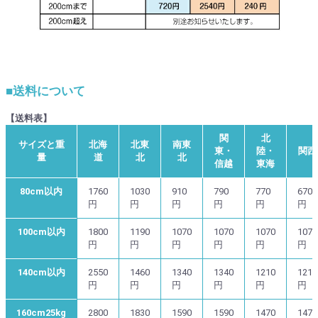
■送料について
【送料表】
関
北
サイズと重
北海
北東
南東
東・
陸・
関西
量
道
北
北
信越
東海
80cm以内
1760
1030
910
790
770
670
円
円
円
円
円
円
100cm以内
1800
1190
1070
1070
1070
1070
円
円
円
円
円
円
140cm以内
2550
1460
1340
1340
1210
1210
円
円
円
円
円
円
160cm25kg
2800
1830
1590
1590
1470
1470