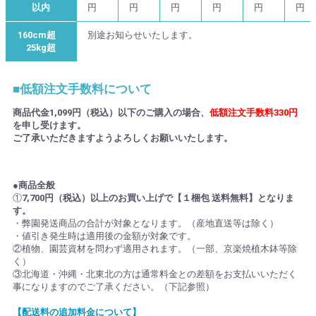
以内
円
円
円
円
円
円
160cm超
別途お知らせいたします。
25kg超
■低額注文手数料について
商品代金1,099円（税込）以下のご購入の場合、
低額注文手数料330円
を申し受けます。
ご了承いただきますようよろしくお願いいたします。
●商品全般
①
7,700円（税込）以上のお買い上げで【１梱包 送料無料】となりま
す。
・弊園発送商品の合計が対象となります。（産地直送等は除く）
・値引き発生時は適用後の金額が対象です。
②植物、園芸資材を問わず適用されます。（一部、京楽焼植木鉢等除
く）
③北海道・沖縄・北東北の方は通常料金との差額をお支払いいただく
事になりますのでご了承ください。（下記参照）
【配送料の追加料金について】