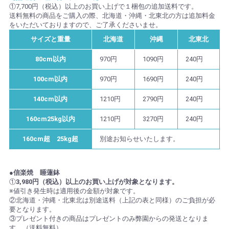
①7,700円（税込）以上のお買い上げで１梱包の追加送料です。
送料無料の商品をご購入の際、北海道・沖縄・北東北の方は追加料金
をいただいておりますので、ご了承くださいませ。
サイズと重量
北海道
沖縄
北東北
80cm以内
970円
1090円
240円
100cm以内
970円
1690円
240円
140cm以内
1210円
2790円
240円
160cm25kg以内
1210円
3270円
240円
160cm超 25kg超
別途お知らせいたします。
●信楽焼 睡蓮鉢
①
3,980円（税込）以上のお買い上げが対象となります。
※値引き発生時は適用後の金額が対象です。
②北海道・沖縄・北東北は別途送料（上記の表と同様）のご負担が必
要となります。
③プレゼント付きの商品はプレゼントのみ弊園からの発送となりま
す。（送料無料）